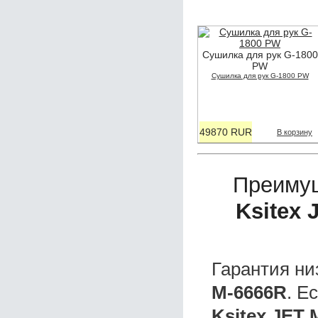
Сушилка для рук G-1800
PW
Сушилка для рук G-1800 PW
49870 RUR
В корзину
Преиму
Ksitex 
Гарантия ни
M-6666R
. Е
Ksitex JET 