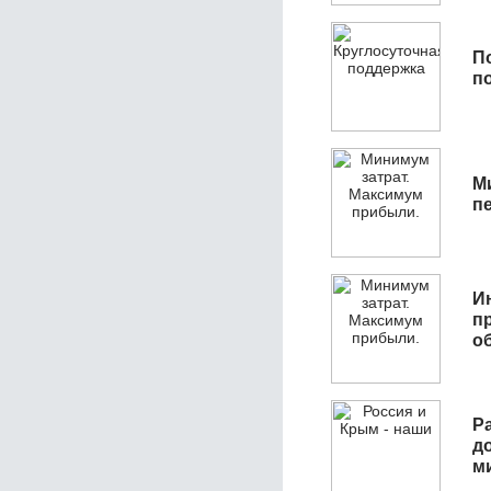
П
п
М
п
И
п
о
Р
д
м