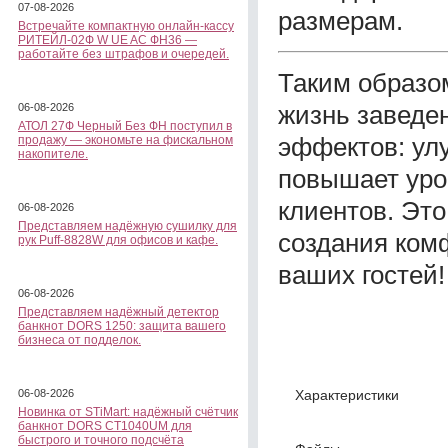
07-08-2026
размерам.
Встречайте компактную онлайн-кассу
РИТЕЙЛ-02Ф W UE AC ФН36 —
работайте без штрафов и очередей.
Таким образо
жизнь заведе
06-08-2026
АТОЛ 27Ф Черный Без ФН поступил в
эффектов: ул
продажу — экономьте на фискальном
накопителе.
повышает уро
клиентов. Эт
06-08-2026
Представляем надёжную сушилку для
создания комф
рук Puff-8828W для офисов и кафе.
ваших гостей!
06-08-2026
Представляем надёжный детектор
банкнот DORS 1250: защита вашего
бизнеса от подделок.
Характеристики
06-08-2026
Новинка от STiMart: надёжный счётчик
банкнот DORS CT1040UM для
быстрого и точного подсчёта