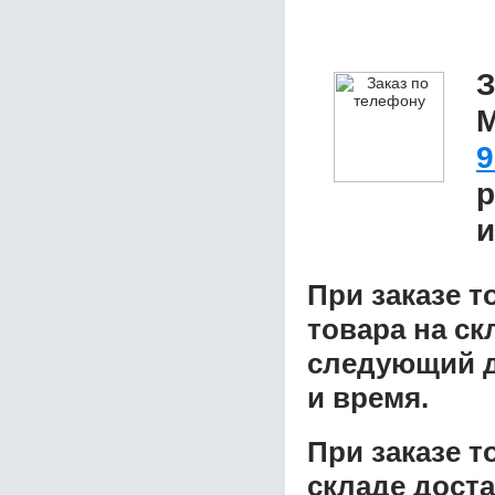
З
M
9
р
и
При заказе т
товара на ск
следующий д
и время.
При заказе 
складе доста