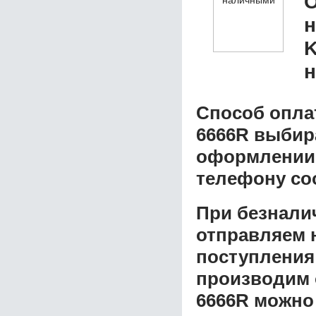
О
K
н
Способ опла
6666R
выбира
оформлении з
телефону со
При безнали
отправляем н
поступления
производим 
6666R
можно 