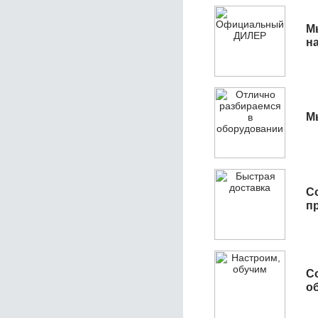
М
н
М
С
п
С
об