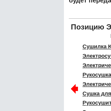
будет перед
Позицию Э
Сушилка K
Электросу
Электриче
Рукосушка
🠸
Электриче
Сушка для
Рукосушит