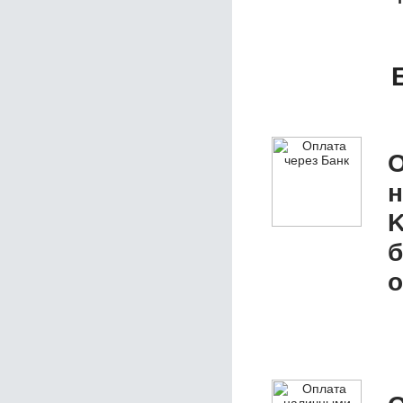
О
K
б
о