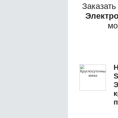
Заказать
Электро
мо
Н
S
Э
к
п