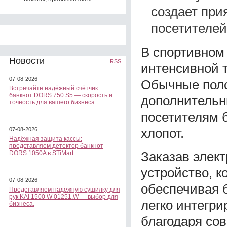
создает при
посетителей
В спортивном
Новости
RSS
интенсивной 
07-08-2026
Обычные поло
Встречайте надёжный счётчик
банкнот DORS 750 S5 — скорость и
дополнительн
точность для вашего бизнеса.
посетителям 
хлопот.
07-08-2026
Надёжная защита кассы:
представляем детектор банкнот
Заказав элект
DORS 1050A в STiMart.
устройство, к
07-08-2026
обеспечивая 
Представляем надёжную сушилку для
рук KAI 1500 W 01251.W — выбор для
легко интегр
бизнеса.
благодаря со