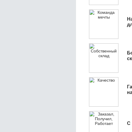
Н
д
Б
с
Га
н
С