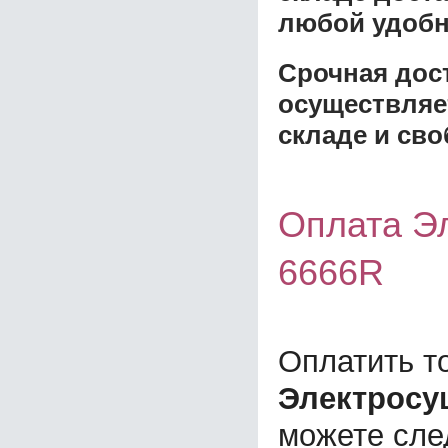
любой удобн
Срочная дост
осуществляе
складе и сво
Оплата Эл
6666R
Оплатить т
Электросуш
можете сл