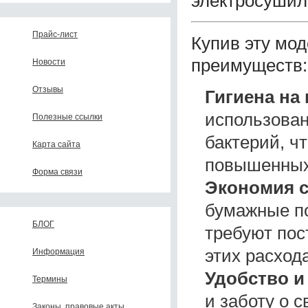
электросушилки
Прайс-лист
Купив эту мод
преимуществ:
Новости
Отзывы
Гигиена на
использован
Полезные ссылки
бактерий, ч
Карта сайта
повышенных 
Форма связи
Экономия с
бумажные по
БЛОГ
требуют пос
этих расход
Информация
Удобство и
Термины
и заботу о 
Законы, правовые акты