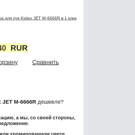
а для рук Ksitex JET M-6666R в 1 клик
40
RUR
орзину
Сравнить
x JET M-6666R
дешевле?
ацию, а мы, со своей стороны,
редложение.
м или хромированном цвете