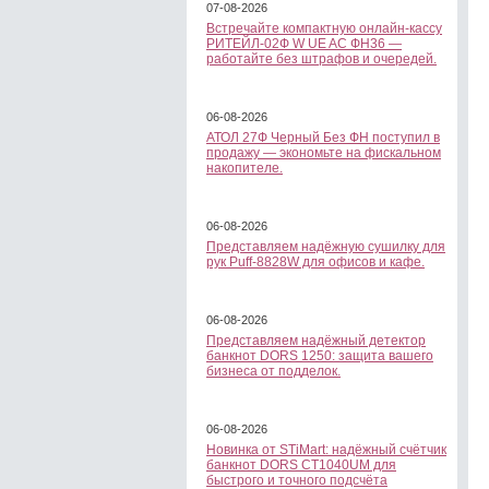
07-08-2026
Встречайте компактную онлайн-кассу
РИТЕЙЛ-02Ф W UE AC ФН36 —
работайте без штрафов и очередей.
06-08-2026
АТОЛ 27Ф Черный Без ФН поступил в
продажу — экономьте на фискальном
накопителе.
06-08-2026
Представляем надёжную сушилку для
рук Puff-8828W для офисов и кафе.
06-08-2026
Представляем надёжный детектор
банкнот DORS 1250: защита вашего
бизнеса от подделок.
06-08-2026
Новинка от STiMart: надёжный счётчик
банкнот DORS CT1040UM для
быстрого и точного подсчёта