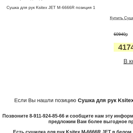
Сушка для рук Ksitex JET M-6666R позиция 1
Купить Сушк
60940
p
417
В к
Если Вы нашли позицию
Сушка для рук Ksite
Позвоните 8-911-924-85-66 и сообщите нам эту информ
предложим Вам более выгодное п
Есть сушилка для рук Ksitex M-6666R JET в бело