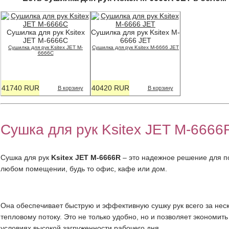
Сушилка для рук Ksitex
Сушилка для рук Ksitex M-
JET M-6666С
6666 JET
Сушилка для рук Ksitex JET M-
Сушилка для рук Ksitex M-6666 JET
6666С
41740 RUR
40420 RUR
В корзину
В корзину
Сушка для рук Ksitex JET M-6666
Сушка для рук
Ksitex JET M-6666R
– это надежное решение для п
любом помещении, будь то офис, кафе или дом.
Она обеспечивает быструю и эффективную сушку рук всего за нес
тепловому потоку. Это не только удобно, но и позволяет экономить
условиях высокой загруженности рабочего дня.