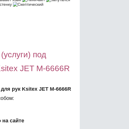
(услуги) под
sitex JET M-6666R
для рук Ksitex JET M-6666R
обом:
 на сайте