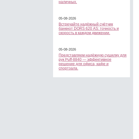
наличных.
05-08-2026
Встречайте надёжный счётчик
банкнот DORS 620 АS: точность и
скорость в каждом движении.
05-08-2026
Представляем надёжную сушилку для
рук Puff-8840 — эффективное
решение для офиса, кафе и
спортзала.