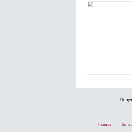
Получ
Главная
Конт