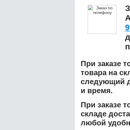
З
9
д
п
При заказе т
товара на ск
следующий д
и время.
При заказе 
складе доста
любой удобн