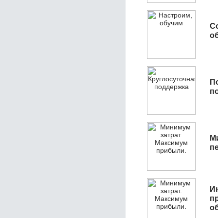
С
об
П
п
М
п
И
п
о