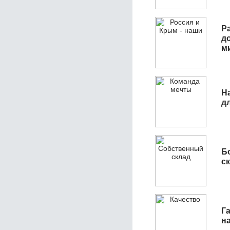
Р
д
м
Н
д
Б
с
Га
н