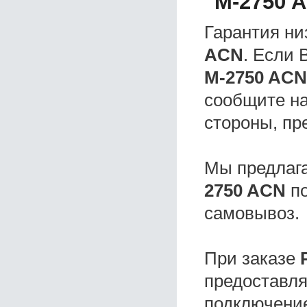
M-2750 
Гарантия ни
AСN
. Если
M-2750 AСN
сообщите на
стороны, пр
Мы предлаг
2750 AСN
по
самовывоз.
При заказе
предоставля
подключение