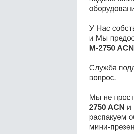
оборудовани
У Нас собс
и Мы предо
M-2750 AСN
Служба под
вопрос.
Мы не прос
2750 AСN
и 
распакуем о
мини-презен