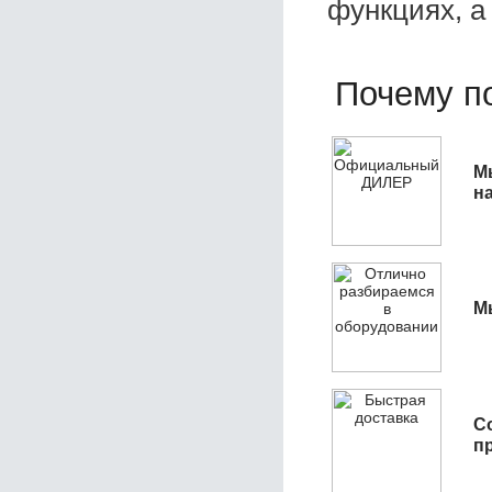
функциях, а
Почему по
М
н
М
С
п