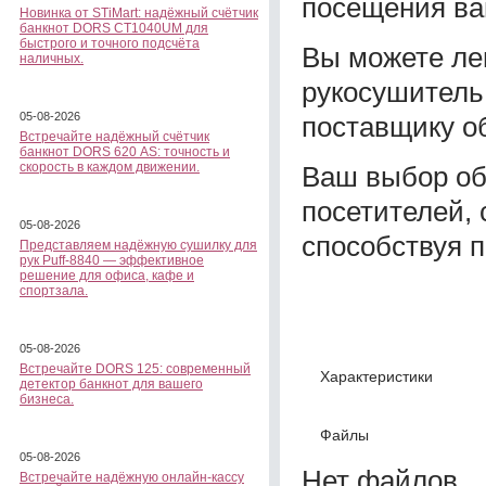
посещения ва
Новинка от STiMart: надёжный счётчик
банкнот DORS CT1040UM для
быстрого и точного подсчёта
Вы можете ле
наличных.
рукосушитель
05-08-2026
поставщику о
Встречайте надёжный счётчик
банкнот DORS 620 АS: точность и
скорость в каждом движении.
Ваш выбор обе
посетителей,
05-08-2026
способствуя 
Представляем надёжную сушилку для
рук Puff-8840 — эффективное
решение для офиса, кафе и
спортзала.
05-08-2026
Встречайте DORS 125: современный
Характеристики
детектор банкнот для вашего
бизнеса.
Файлы
05-08-2026
Нет файлов
Встречайте надёжную онлайн-кассу