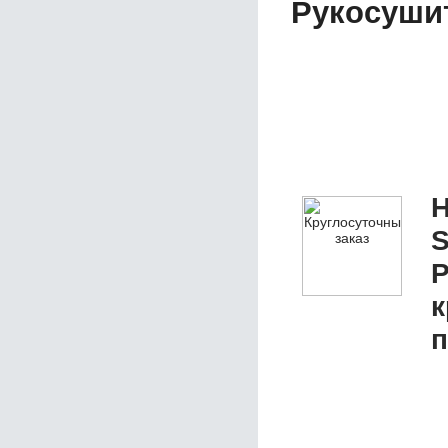
Рукосушит
Н
S
Р
к
п