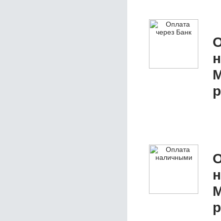
О
M
р
О
M
р