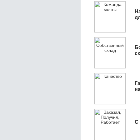
Н
д
Б
с
Га
н
С