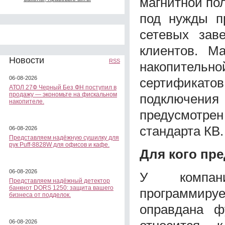
магнитной пол
под нужды п
сетевых зав
клиентов. М
Новости
RSS
накопительно
06-08-2026
сертификат
АТОЛ 27Ф Черный Без ФН поступил в
продажу — экономьте на фискальном
подключения
накопителе.
предусмотр
стандарта КВ.
06-08-2026
Представляем надёжную сушилку для
рук Puff-8828W для офисов и кафе.
Для кого пр
06-08-2026
У компан
Представляем надёжный детектор
банкнот DORS 1250: защита вашего
программируе
бизнеса от подделок.
оправдана ф
06-08-2026