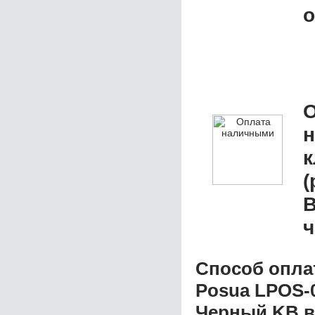
о
О
к
(
В
ч
Способ опла
Posua LPOS-0
Черный KB
в