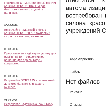
относится 
Новинка от STiMart: надёжный счётчик
автоматизац
банкнот DORS CT1040UM для
быстрого и точного подсчёта
наличных.
востребован 
салона красо
05-08-2026
учреждений С
Встречайте надёжный счётчик
банкнот DORS 620 АS: точность и
скорость в каждом движении.
05-08-2026
Представляем надёжную сушилку для
рук Puff-8840 — эффективное
Характеристики
решение для офиса, кафе и
спортзала.
Файлы
05-08-2026
Нет файлов
Встречайте DORS 125: современный
детектор банкнот для вашего
бизнеса.
Рейтинг
05-08-2026
Встречайте надёжную онлайн-кассу
Отзывы