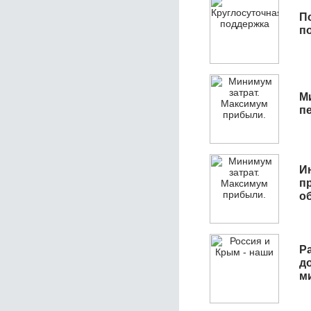
П
п
М
п
И
п
о
Р
д
м