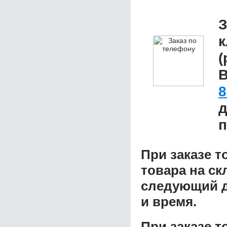
З
к
(
В
8
д
п
При заказе т
товара на ск
следующий д
и время.
При заказе 