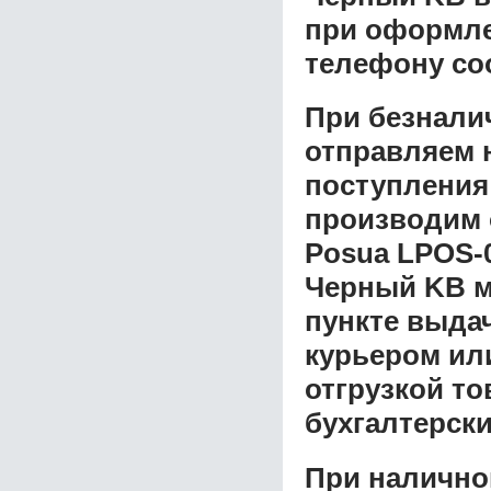
при оформлен
телефону со
При безнали
отправляем н
поступления
производим 
Posua LPOS-0
Черный KB
м
пункте выдач
курьером ил
отгрузкой т
бухгалтерски
При налично