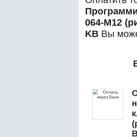
Программи
064-М12 (р
KB
Вы може
О
к
(
В