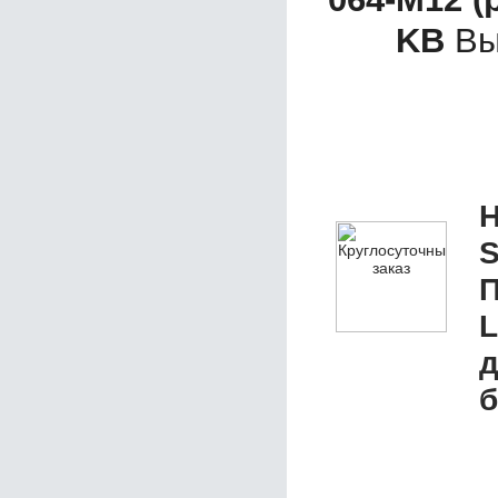
KB
Вы
Н
S
П
L
д
б