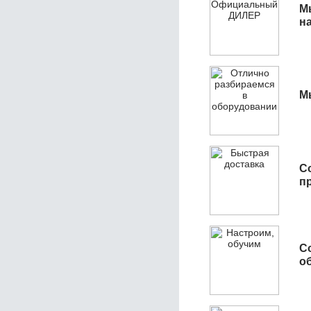
М
н
М
С
п
С
об