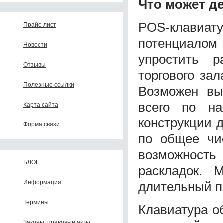
Что может д
POS-клавиату
Прайс-лист
потенциало
Новости
упростить р
Отзывы
торгового за
Полезные ссылки
Возможен вы
всего по н
Карта сайта
конструкции 
Форма связи
по общее чи
возможност
БЛОГ
раскладок. 
Информация
длительный п
Термины
Клавиатура о
Законы, правовые акты