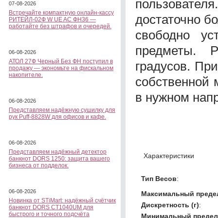
пользовате
07-08-2026
Встречайте компактную онлайн-кассу
достаточно бо
РИТЕЙЛ-02Ф W UE AC ФН36 —
работайте без штрафов и очередей.
свободно ус
предметы. 
06-08-2026
АТОЛ 27Ф Черный Без ФН поступил в
градусов. При
продажу — экономьте на фискальном
накопителе.
собственной 
в нужном нап
06-08-2026
Представляем надёжную сушилку для
рук Puff-8828W для офисов и кафе.
06-08-2026
Представляем надёжный детектор
Характеристики
банкнот DORS 1250: защита вашего
бизнеса от подделок.
Тип Весов
:
06-08-2026
Максимальный предел
Новинка от STiMart: надёжный счётчик
Дискретность (г)
:
банкнот DORS CT1040UM для
быстрого и точного подсчёта
Минимальный предел 