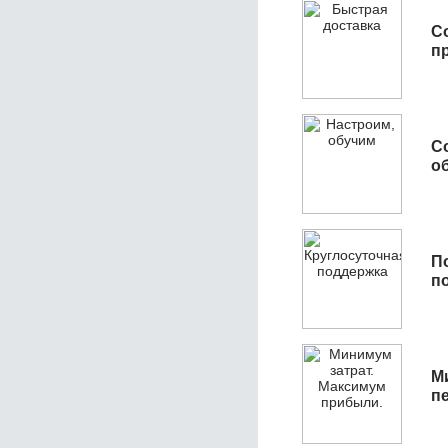
С
п
С
об
П
п
М
п