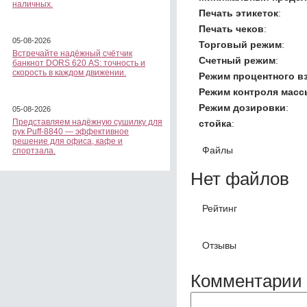
наличных.
Печать этикеток
:
Печать чеков
:
05-08-2026
Торговый режим
:
Встречайте надёжный счётчик
Счетный режим
:
банкнот DORS 620 АS: точность и
скорость в каждом движении.
Режим процентного в
Режим контроля масс
Режим дозировки
:
05-08-2026
Представляем надёжную сушилку для
стойка
:
рук Puff-8840 — эффективное
решение для офиса, кафе и
Файлы
спортзала.
Нет файлов
Рейтинг
Отзывы
Комментарии 