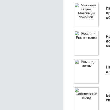
И
п
о
Р
д
м
Н
д
Б
с