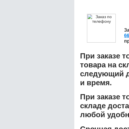
З
6
п
При заказе т
товара на ск
следующий д
и время.
При заказе 
складе доста
любой удобн
Срочная дост