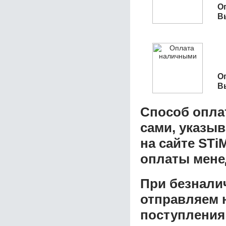
О
В
О
В
Способ опла
сами, указы
на сайте STi
оплаты мене
При безнали
отправляем н
поступления