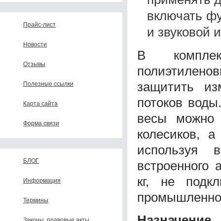
включать фу
Прайс-лист
и звуковой 
Новости
В комплек
Отзывы
полиэтилено
защитить из
Полезные ссылки
потоков воды
Карта сайта
весы можно 
Форма связи
колесиков, а
используя 
БЛОГ
встроенного 
кг, не подк
Информация
промышленног
Термины
Назначение
Законы, правовые акты