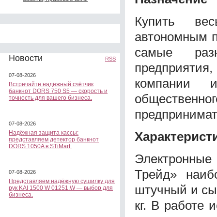
Купить вес
автономным п
самые раз
Новости
RSS
предприятия
07-08-2026
компании 
Встречайте надёжный счётчик
банкнот DORS 750 S5 — скорость и
обществе
точность для вашего бизнеса.
предпринимате
07-08-2026
Характерист
Надёжная защита кассы:
представляем детектор банкнот
DORS 1050A в STiMart.
Электронные
Трейд» наиб
07-08-2026
Представляем надёжную сушилку для
штучный и сы
рук KAI 1500 W 01251.W — выбор для
бизнеса.
кг. В работе