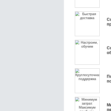
С
п
С
об
П
п
М
п