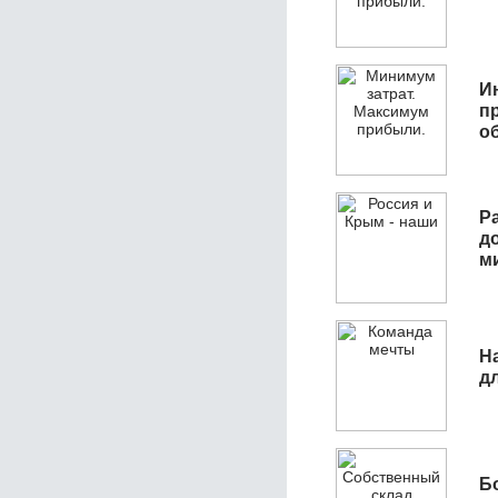
И
п
о
Р
д
м
Н
д
Б