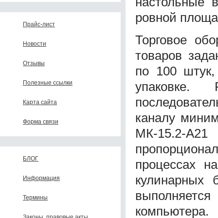
настольные 
ровной площа
Прайс-лист
Торговое об
Новости
товаров зада
Отзывы
по 100 штук
упаковке. 
Полезные ссылки
последовате
Карта сайта
каналу миним
Форма связи
МК-15.2-А21
пропорциона
БЛОГ
процессах на
кулинарных 
Информация
выполняется
Термины
компьютера.
Законы, правовые акты