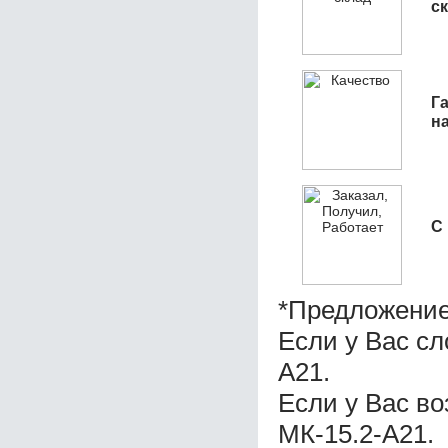
с
Га
н
С
*Предложение
Если у Вас с
А21.
Если у Вас в
МК-15.2-А21.