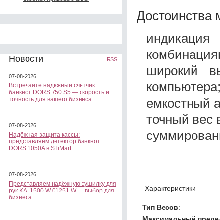
Достоинства 
индикация 
комбинация
Новости
RSS
широкий в
07-08-2026
компьютера
Встречайте надёжный счётчик
банкнот DORS 750 S5 — скорость и
емкостный а
точность для вашего бизнеса.
точный вес 
07-08-2026
суммировани
Надёжная защита кассы:
представляем детектор банкнот
DORS 1050A в STiMart.
07-08-2026
Представляем надёжную сушилку для
Характеристики
рук KAI 1500 W 01251.W — выбор для
бизнеса.
Тип Весов
:
Максимальный предел