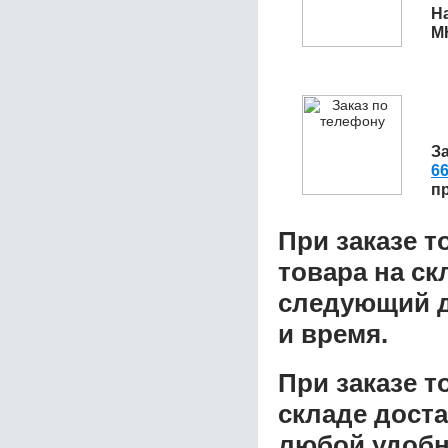
Н
М
З
6
п
При заказе т
товара на ск
следующий д
и время.
При заказе 
складе доста
любой удобн