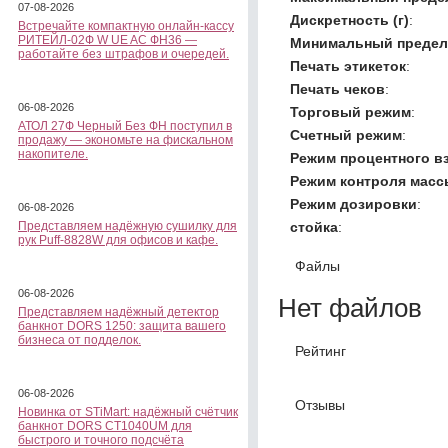
07-08-2026
Дискретность (г)
:
Встречайте компактную онлайн-кассу
РИТЕЙЛ-02Ф W UE AC ФН36 —
Минимальный предел 
работайте без штрафов и очередей.
Печать этикеток
:
Печать чеков
:
06-08-2026
Торговый режим
:
АТОЛ 27Ф Черный Без ФН поступил в
Счетный режим
:
продажу — экономьте на фискальном
накопителе.
Режим процентного в
Режим контроля масс
Режим дозировки
:
06-08-2026
стойка
:
Представляем надёжную сушилку для
рук Puff-8828W для офисов и кафе.
Файлы
06-08-2026
Нет файлов
Представляем надёжный детектор
банкнот DORS 1250: защита вашего
бизнеса от подделок.
Рейтинг
06-08-2026
Отзывы
Новинка от STiMart: надёжный счётчик
банкнот DORS CT1040UM для
быстрого и точного подсчёта