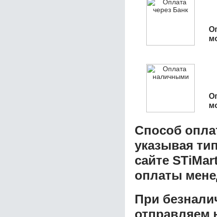
О
м
О
м
Способ опла
указывая ти
сайте STiMar
оплаты мене
При безнали
отправляем н