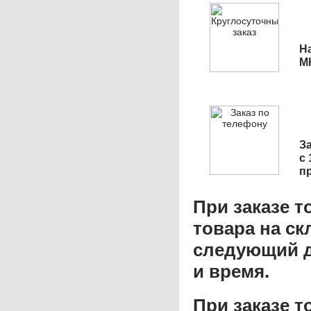
Н
МК
З
с 
п
При заказе т
товара на ск
следующий д
и время.
При заказе 