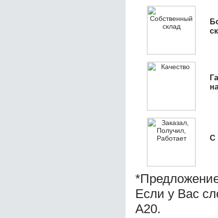
Б
с
Га
н
С
*Предложение
Если у Вас с
А20.