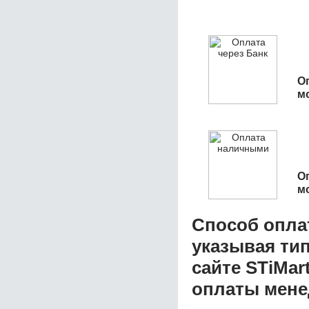
О
м
О
м
Способ опла
указывая ти
сайте STiMar
оплаты мене