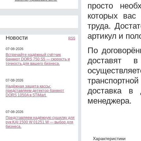
просто необ
которых вас 
труда. Доста
артикул и пол
Новости
RSS
По договорён
07-08-2026
Встречайте надёжный счётчик
доставят 
банкнот DORS 750 S5 — скорость и
точность для вашего бизнеса.
осуществл
транспортн
07-08-2026
Надёжная защита кассы:
доставка в 
представляем детектор банкнот
DORS 1050A в STiMart.
менеджера.
07-08-2026
Представляем надёжную сушилку для
рук KAI 1500 W 01251.W — выбор для
бизнеса.
Характеристики