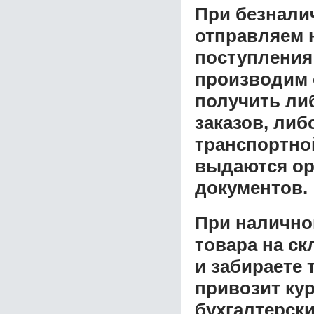
При безнали
отправляем н
поступления
производим 
получить ли
заказов, либ
транспортной
выдаются ор
документов.
При налично
товара на ск
и забираете 
привозит ку
бухгалтерски