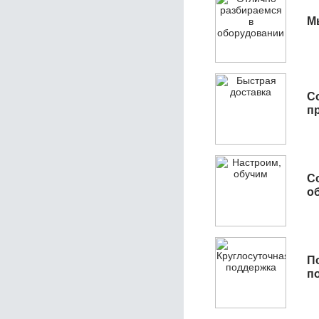
М
С
п
С
об
П
п