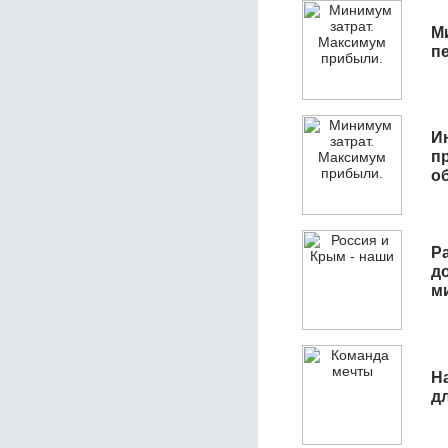
М
п
И
п
о
Р
д
м
Н
д