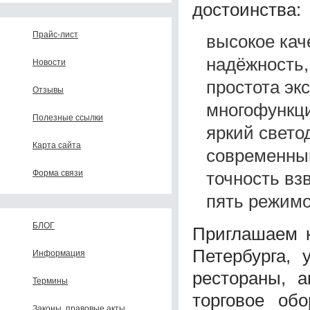
достоинства:
Прайс-лист
высокое кач
надёжность,
Новости
простота эк
Отзывы
многофункц
Полезные ссылки
яркий свето
Карта сайта
современны
точность вз
Форма связи
пять режимо
БЛОГ
Приглашаем к
Петербурга, 
Информация
рестораны, а
Термины
торговое об
Законы, правовые акты