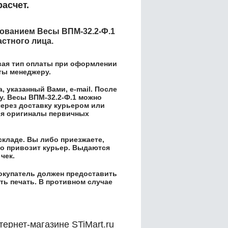
асчет.
енованием
Весы ВПМ-32.2-Ф.1
астного лица.
вая тип оплаты при оформлении
аты менеджеру.
 указанный Вами, e-mail. После
у.
Весы ВПМ-32.2-Ф.1
можно
через доставку курьером или
ся оригиналы первичных
складе. Вы либо приезжаете,
его привозит курьер. Выдаются
чек.
окупатель должен предоставить
ть печать. В противном случае
тернет-магазине STiMart.ru