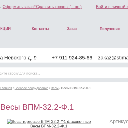
.
Оформить заказ?
Сравнить товары (
--
шт.)
Войти в личный 
АКЦИИ
Контакты
Заказ
Получение
а Невского д. 9
+7 911 924-85-66
zakaz@stimar
Главная
/
Весовое оборудование
/
Весы
/
Весы ВПМ-32.2-Ф.1
Весы ВПМ-32.2-Ф.1
Артикул
Весы ВПМ-32.2-Ф.1