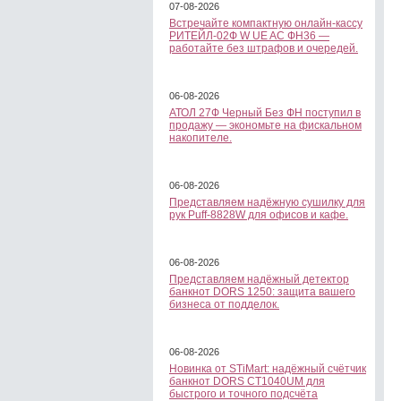
07-08-2026
Встречайте компактную онлайн-кассу
РИТЕЙЛ-02Ф W UE AC ФН36 —
работайте без штрафов и очередей.
06-08-2026
АТОЛ 27Ф Черный Без ФН поступил в
продажу — экономьте на фискальном
накопителе.
06-08-2026
Представляем надёжную сушилку для
рук Puff-8828W для офисов и кафе.
06-08-2026
Представляем надёжный детектор
банкнот DORS 1250: защита вашего
бизнеса от подделок.
06-08-2026
Новинка от STiMart: надёжный счётчик
банкнот DORS CT1040UM для
быстрого и точного подсчёта