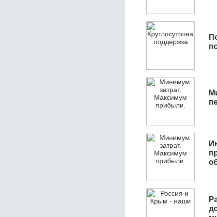
П
п
М
п
И
п
о
Р
д