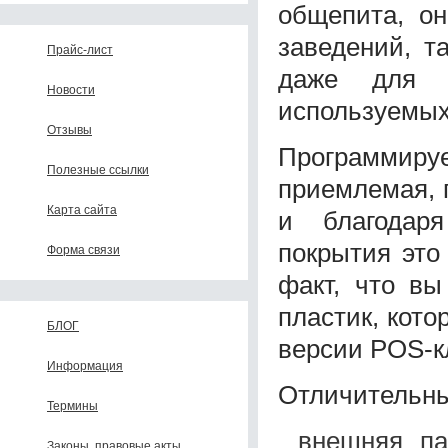
общепита, он
заведений, т
Прайс-лист
даже для б
Новости
используемых 
Отзывы
Программируе
Полезные ссылки
приемлемая, 
Карта сайта
и благодаря
покрытия это
Форма связи
факт, что вы
пластик, кот
БЛОГ
версии POS-к
Информация
Отличительны
Термины
внешняя па
Законы, правовые акты