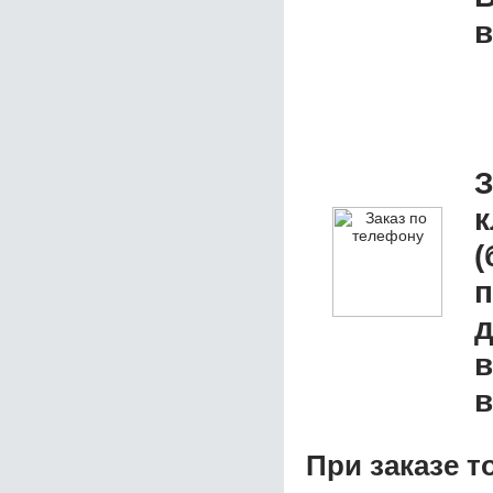
в
З
к
(
д
в
в
При заказе т