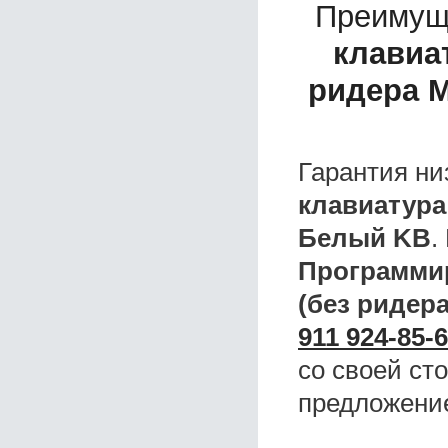
Преимущ
клавиа
ридера 
Гарантия ни
клавиатура
Белый KB
.
Программир
(без ридер
911 924-85-
со своей ст
предложени