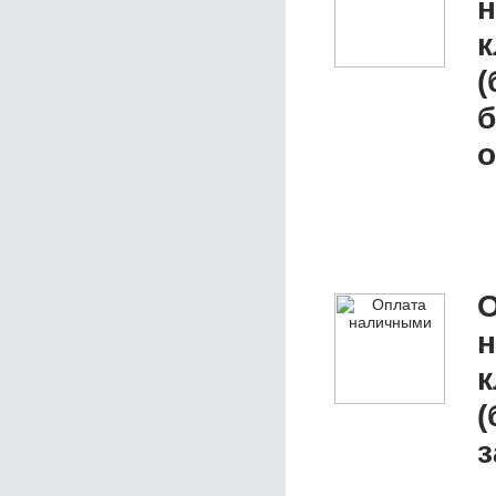
к
(
б
о
О
к
(
з