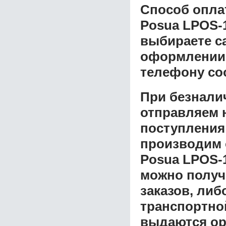
Способ опла
Posua LPOS-
выбираете с
оформлении з
телефону со
При безнали
отправляем н
поступления
производим 
Posua LPOS-
можно получ
заказов, либ
транспортной
выдаются ор