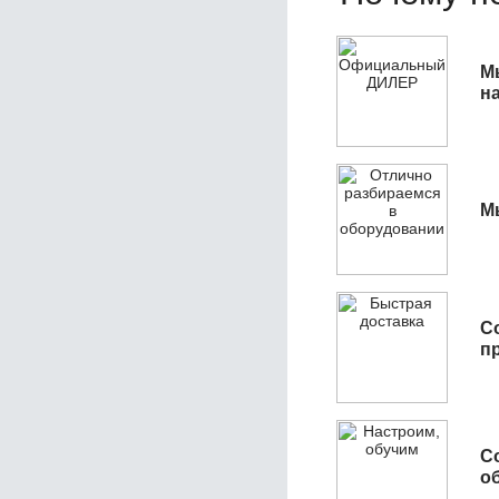
М
н
М
С
п
С
об