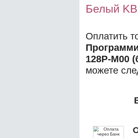
Белый KB
Оплатить т
Программи
128P-М00 
можете сл
О