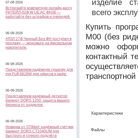
изделие ст
07-08-2026
Встречайте компактную онлайн-кассу
всего экспл
РИТЕЙЛ-02Ф W UE AC ФН36 —
работайте без штрафов и очередей.
Купить прог
06-08-2026
M00 (без рид
АТОЛ 27Ф Черный Без ФН поступил в
продажу — экономьте на фискальном
можно офор
накопителе.
контактный т
осуществляет
06-08-2026
Представляем надёжную сушилку для
транспортной
рук Puff-8828W для офисов и кафе.
06-08-2026
Представляем надёжный детектор
банкнот DORS 1250: защита вашего
бизнеса от подделок.
Характеристики
06-08-2026
Новинка от STiMart: надёжный счётчик
Файлы
банкнот DORS CT1040UM для
быстрого и точного подсчёта