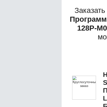
Заказать
Программ
128P-М0
мо
Н
S
П
L