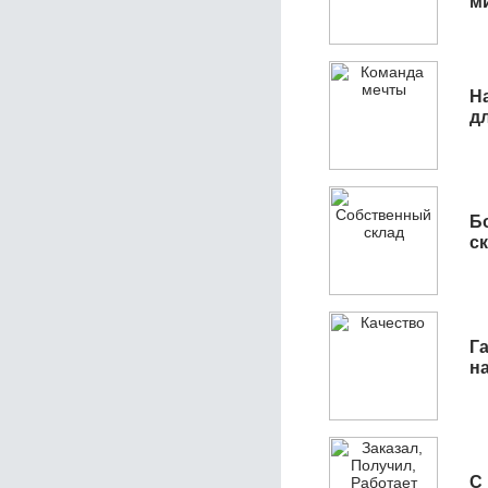
м
Н
д
Б
с
Га
н
С