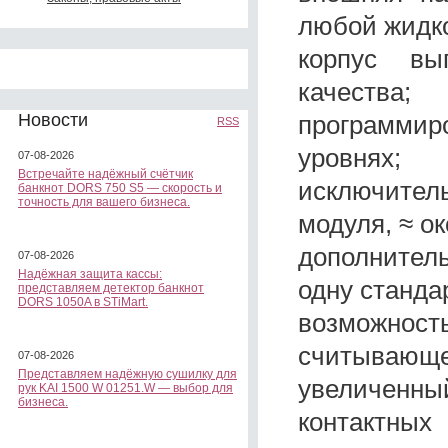
любой жидко
корпус вы
качества;
программир
Новости
RSS
уровнях;
07-08-2026
Встречайте надёжный счётчик
исключитель
банкнот DORS 750 S5 — скорость и
точность для вашего бизнеса.
модуля, ≈ о
дополнитель
07-08-2026
Надёжная защита кассы:
одну станда
представляем детектор банкнот
DORS 1050A в STiMart.
возможно
считывающег
07-08-2026
Представляем надёжную сушилку для
увеличенн
рук KAI 1500 W 01251.W — выбор для
бизнеса.
контактных