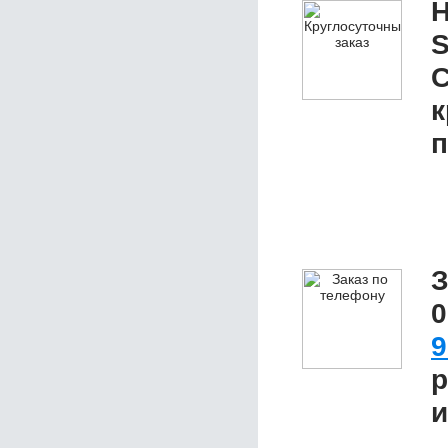
Н
S
С
к
п
З
0
9
р
и