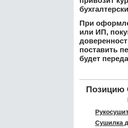
привозит ку
бухгалтерски
При оформле
или ИП, пок
доверенност
поставить пе
будет перед
Позицию 
Рукосушит
Сушилка д