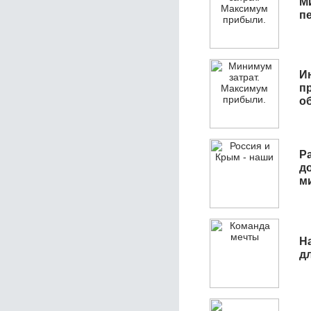
М
п
И
п
о
Р
д
м
Н
д