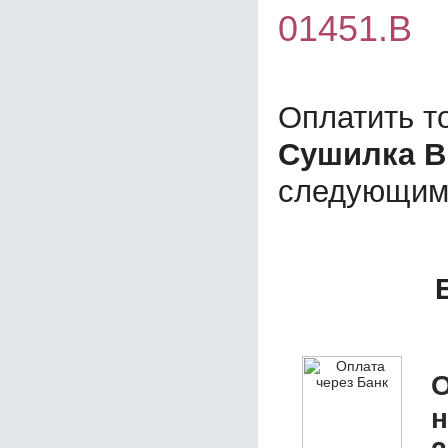
01451.B
Оплатить т
Сушилка B
следующим
О