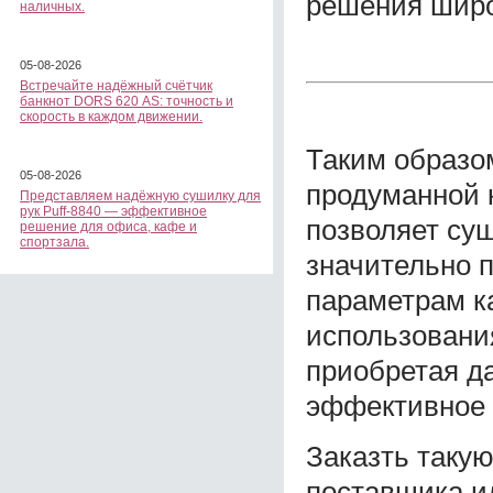
решения широк
наличных.
05-08-2026
Встречайте надёжный счётчик
банкнот DORS 620 АS: точность и
скорость в каждом движении.
Таким образо
05-08-2026
продуманной 
Представляем надёжную сушилку для
рук Puff-8840 — эффективное
позволяет су
решение для офиса, кафе и
спортзала.
значительно 
параметрам ка
использования
приобретая д
эффективное 
Заказть таку
поставщика и