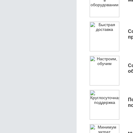
С
п
С
об
П
п