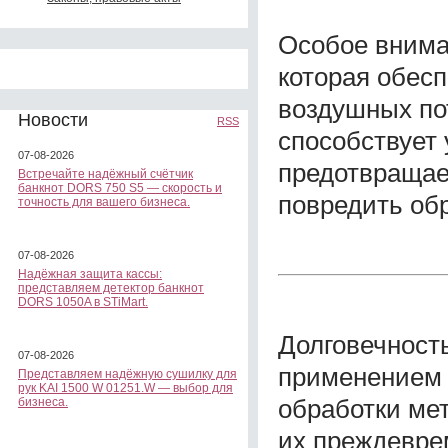
Особое внима
которая обес
воздушных по
Новости
RSS
способствует
07-08-2026
предотвращае
Встречайте надёжный счётчик
банкнот DORS 750 S5 — скорость и
повредить об
точность для вашего бизнеса.
07-08-2026
Надёжная защита кассы:
представляем детектор банкнот
DORS 1050A в STiMart.
Долговечност
07-08-2026
применением 
Представляем надёжную сушилку для
рук KAI 1500 W 01251.W — выбор для
обработки ме
бизнеса.
их преждевре