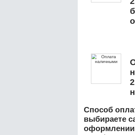
2
б
о
О
2
н
Способ опла
выбираете с
оформлении з