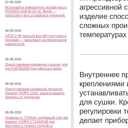
07-08-2026
агрессивной с
Встречайте компактную онлайн-кассу
РИТЕЙЛ-02Ф W UE AC ФН36 —
изделие спос
работайте без штрафов и очередей.
сложных прои
06-08-2026
температурах
АТОЛ 27Ф Черный Без ФН поступил в
продажу — экономьте на фискальном
накопителе.
06-08-2026
Представляем надёжную сушилку для
рук Puff-8828W для офисов и кафе.
Внутреннее п
креплениями 
06-08-2026
Представляем надёжный детектор
устанавливат
банкнот DORS 1250: защита вашего
бизнеса от подделок.
для сушки. Кр
регулировки 
06-08-2026
Новинка от STiMart: надёжный счётчик
делает прибо
банкнот DORS CT1040UM для
быстрого и точного подсчёта