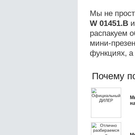
Мы не прос
W 01451.B
и
распакуем о
мини-презен
функциях, а
Почему по
М
н
М