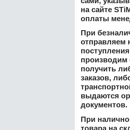
сами, указы
на сайте STi
оплаты мене
При безнали
отправляем н
поступления
производим 
получить ли
заказов, либ
транспортной
выдаются ор
документов.
При налично
товара на ск