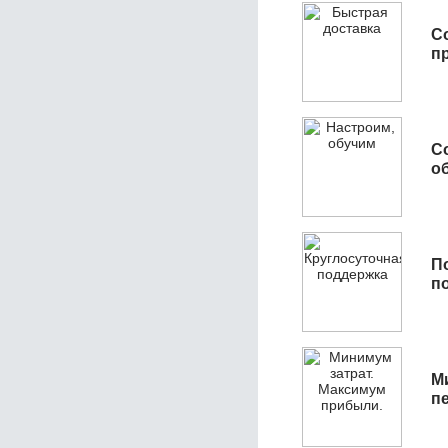
С
п
С
об
П
п
М
п