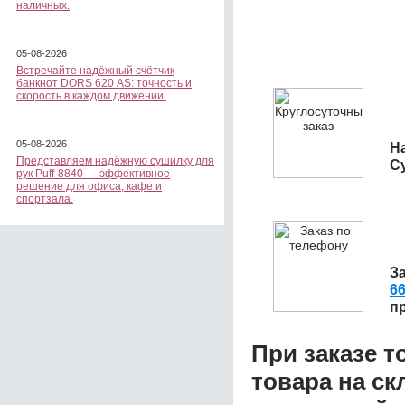
наличных.
05-08-2026
Встречайте надёжный счётчик
банкнот DORS 620 АS: точность и
скорость в каждом движении.
05-08-2026
На
Представляем надёжную сушилку для
С
рук Puff-8840 — эффективное
решение для офиса, кафе и
спортзала.
З
6
п
При заказе т
товара на ск