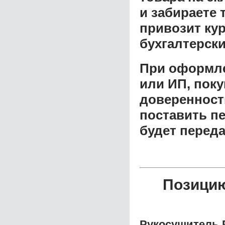
и забираете 
привозит ку
бухгалтерски
При оформле
или ИП, пок
доверенност
поставить пе
будет перед
Позицию
Рукосушитель P