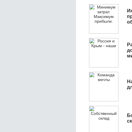
И
п
о
Р
д
м
Н
д
Б
с