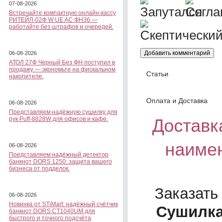
07-08-2026
Встречайте компактную онлайн-кассу
РИТЕЙЛ-02Ф W UE AC ФН36 —
работайте без штрафов и очередей.
06-08-2026
АТОЛ 27Ф Черный Без ФН поступил в
продажу — экономьте на фискальном
Статьи
накопителе.
Оплата и Доставка
06-08-2026
Представляем надёжную сушилку для
рук Puff-8828W для офисов и кафе.
Доставка
наимен
06-08-2026
Представляем надёжный детектор
банкнот DORS 1250: защита вашего
бизнеса от подделок.
Заказать
06-08-2026
Новинка от STiMart: надёжный счётчик
Сушилка
банкнот DORS CT1040UM для
быстрого и точного подсчёта