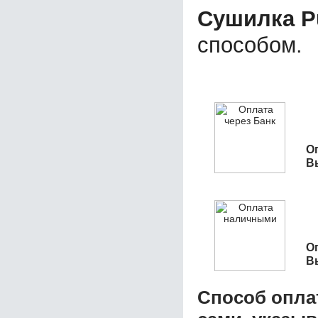
Сушилка Pu
способом.
О
В
О
В
Способ опла