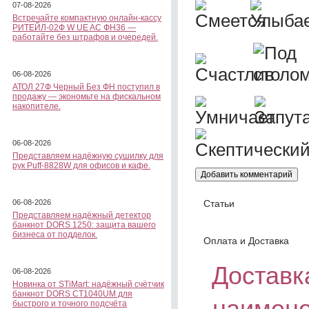
07-08-2026
Встречайте компактную онлайн-кассу
РИТЕЙЛ-02Ф W UE AC ФН36 —
работайте без штрафов и очередей.
06-08-2026
АТОЛ 27Ф Черный Без ФН поступил в
продажу — экономьте на фискальном
накопителе.
06-08-2026
Представляем надёжную сушилку для
рук Puff-8828W для офисов и кафе.
Статьи
06-08-2026
Представляем надёжный детектор
банкнот DORS 1250: защита вашего
бизнеса от подделок.
Оплата и Доставка
Доставка
06-08-2026
Новинка от STiMart: надёжный счётчик
банкнот DORS CT1040UM для
наимено
быстрого и точного подсчёта