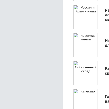
Р
д
м
Н
д
Б
с
Га
н