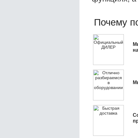
Почему по
М
н
М
С
п