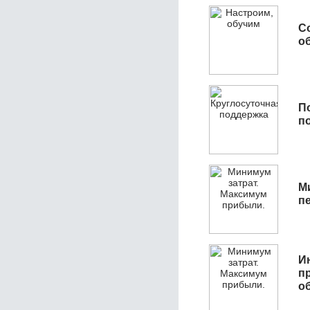
С
об
П
п
М
п
И
п
о