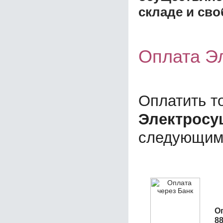
складе и сво
Оплата Эл
Оплатить т
Электросуш
следующим
О
8