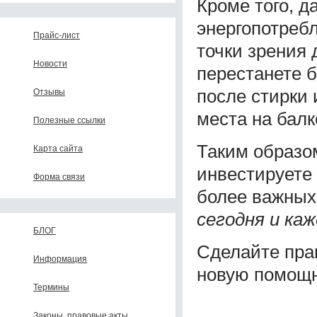
Кроме того, д
энергопотребл
Прайс-лист
точки зрения 
Новости
перестанете б
после стирки 
Отзывы
места на балк
Полезные ссылки
Таким образом
Карта сайта
инвестируете
Форма связи
более важных
сегодня и каж
БЛОГ
Сделайте пра
Информация
новую помощн
Термины
Законы, правовые акты