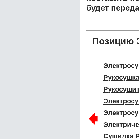
будет перед
Позицию Э
Электросу
Рукосушка
Рукосушит
Электросу
🠸
Электросу
Электриче
Сушилка P