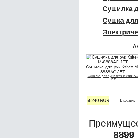
Сушилка д
Сушка для 
Электриче
А
Сушилка для рук Ksitex M
8888АС JET
Сушилка для рук Ksitex M-8888АС
JET
58240 RUR
В корзину
Преимущес
8899