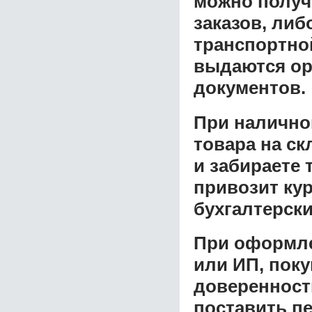
можно получ
заказов, либ
транспортной
выдаются ор
документов.
При налично
товара на ск
и забираете 
привозит ку
бухгалтерски
При оформле
или ИП, пок
доверенност
поставить пе