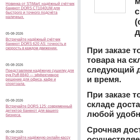
м
Новинка от STiMart: надёжный счётчик
банкнот DORS CT1040UM для
с
быстрого и точного подсчёта
наличных.
(
д
05-08-2026
Встречайте надёжный счётчик
банкнот DORS 620 АS: точность и
При заказе т
скорость в каждом движении.
товара на ск
05-08-2026
следующий д
Представляем надёжную сушилку для
рук Puff-8840 — эффективное
и время.
решение для офиса, кафе и
спортзала.
При заказе 
05-08-2026
складе доста
Встречайте DORS 125: современный
детектор банкнот для вашего
любой удобн
бизнеса.
Срочная дост
05-08-2026
осуществляе
Встречайте надёжную онлайн-кассу