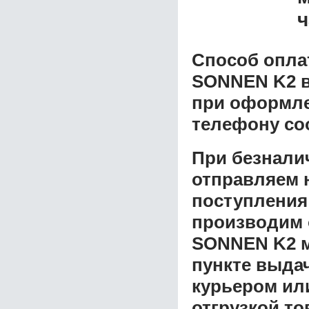
ч
Способ опла
SONNEN K2
в
при оформлен
телефону со
При безнали
отправляем н
поступления
производим 
SONNEN K2
м
пункте выдач
курьером ил
отгрузкой т