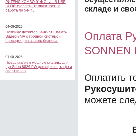
РИТЕЙЛ-КОМБО-01Ф Cover B USE
ФН36: скорость, компактность и
складе и сво
работа по 54-ФЗ.
04-08-2026
Оплата Р
Новинка: детектор банкнот Спектр-
Видео-7МА с тройной системой
проверки для вашего бизнеса.
SONNEN 
04-08-2026
Представляем мощную сушилку для
рук G-teq 8826 PW для офисов, кафе и
спортзалов.
Оплатить т
Рукосушит
можете сл