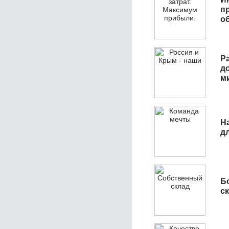
п
о
Р
д
м
Н
д
Б
с