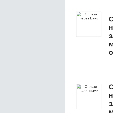
О
э
м
о
О
э
м