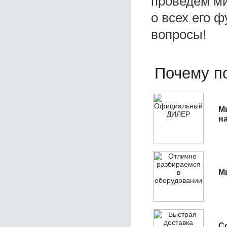
проведем ми
о всех его ф
вопросы!
Почему по
М
н
М
С