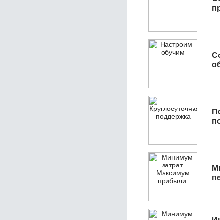
п
С
об
П
п
М
п
И