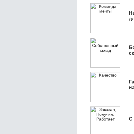
Н
д
Б
с
Га
н
С