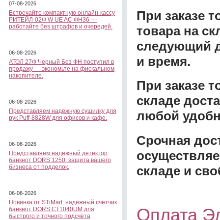
07-08-2026
При заказе т
Встречайте компактную онлайн-кассу
РИТЕЙЛ-02Ф W UE AC ФН36 —
работайте без штрафов и очередей.
товара на ск
следующий д
06-08-2026
и время.
АТОЛ 27Ф Черный Без ФН поступил в
продажу — экономьте на фискальном
накопителе.
При заказе 
складе доста
06-08-2026
Представляем надёжную сушилку для
любой удобн
рук Puff-8828W для офисов и кафе.
Срочная дост
06-08-2026
осуществляе
Представляем надёжный детектор
банкнот DORS 1250: защита вашего
складе и сво
бизнеса от подделок.
06-08-2026
Новинка от STiMart: надёжный счётчик
Оплата Э
банкнот DORS CT1040UM для
быстрого и точного подсчёта