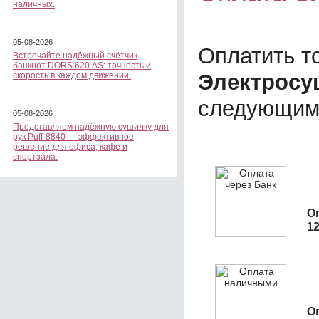
наличных.
05-08-2026
Оплатить т
Встречайте надёжный счётчик
банкнот DORS 620 АS: точность и
Электросу
скорость в каждом движении.
следующим
05-08-2026
Представляем надёжную сушилку для
рук Puff-8840 — эффективное
решение для офиса, кафе и
спортзала.
О
1
О