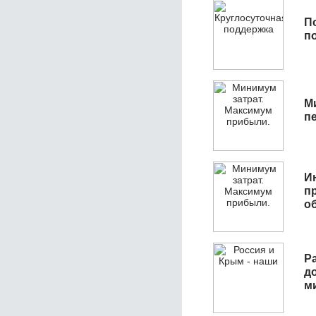
П
п
М
п
И
п
о
Р
д
м