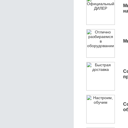
М
н
М
С
п
С
об