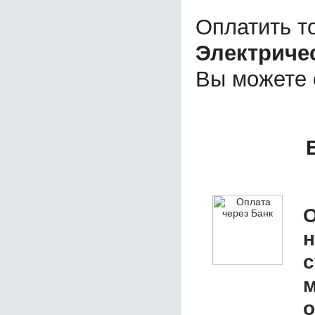
Оплатить т
Электричес
Вы можете
О
с
м
о