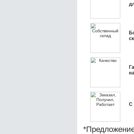
д
Б
с
Га
н
С
*Предложение