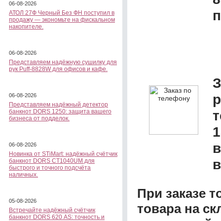
06-08-2026
п
АТОЛ 27Ф Черный Без ФН поступил в
продажу — экономьте на фискальном
накопителе.
06-08-2026
Представляем надёжную сушилку для
рук Puff-8828W для офисов и кафе.
З
р
06-08-2026
Представляем надёжный детектор
банкнот DORS 1250: защита вашего
бизнеса от подделок.
1
в
06-08-2026
Новинка от STiMart: надёжный счётчик
в
банкнот DORS CT1040UM для
быстрого и точного подсчёта
наличных.
При заказе т
05-08-2026
товара на ск
Встречайте надёжный счётчик
банкнот DORS 620 АS: точность и