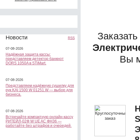
Заказать
Новости
RSS
Электриче
07-08-2026
Надёжная защита кассы:
Вы 
представляем детектор банкнот
DORS 1050A в STiMart.
07-08-2026
Представляем надёжную сушилку для
рук KAI 1500 W 01251.W — выбор для
бизнеса.
Н
07-08-2026
S
Встречайте компактную онлайн-кассу
РИТЕЙЛ-02Ф W UE AC ФН36 —
работайте без штрафов и очередей.
Э
8