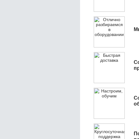
М
С
п
С
об
П