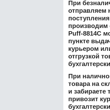
При безнали
отправляем н
поступления
производим 
Puff-8814С
мо
пункте выдач
курьером ил
отгрузкой т
бухгалтерски
При налично
товара на ск
и забираете 
привозит ку
бухгалтерски