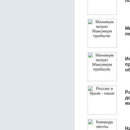
п
М
п
И
п
о
Р
д
м
Н