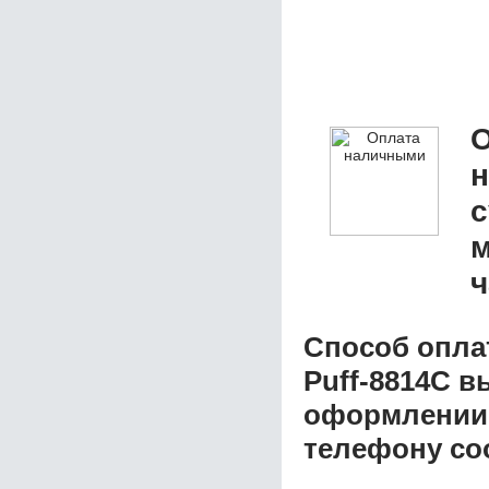
О
с
м
ч
Способ опла
Puff-8814С
вы
оформлении з
телефону со