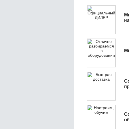
М
н
М
С
п
С
об