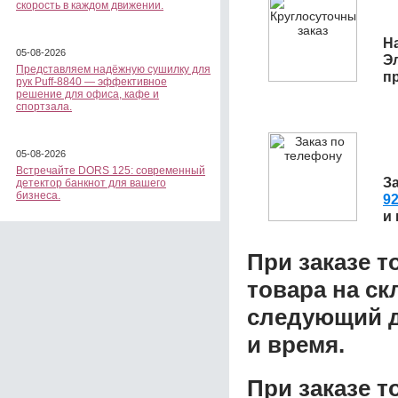
скорость в каждом движении.
На
05-08-2026
Э
Представляем надёжную сушилку для
п
рук Puff-8840 — эффективное
решение для офиса, кафе и
спортзала.
05-08-2026
Встречайте DORS 125: современный
З
детектор банкнот для вашего
бизнеса.
92
и
При заказе т
товара на ск
следующий д
и время.
При заказе 