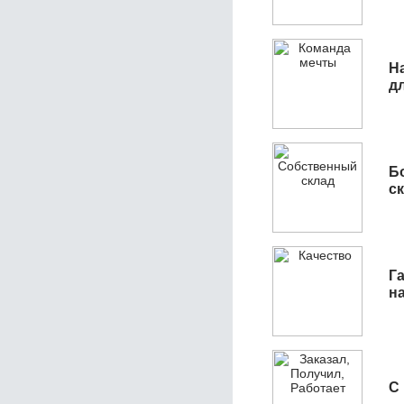
Н
д
Б
с
Га
н
С