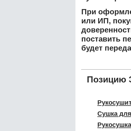
При оформле
или ИП, пок
доверенност
поставить пе
будет перед
Позицию Э
Рукосушит
Сушка для 
Рукосушка