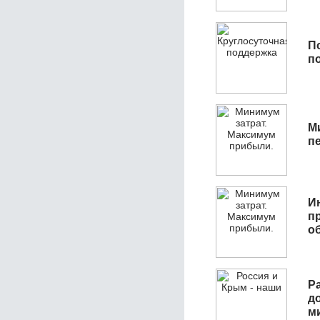
П
п
М
п
И
п
о
Р
д
м