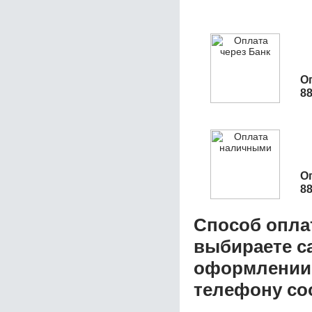
О
8
О
8
Способ опла
выбираете с
оформлении з
телефону со