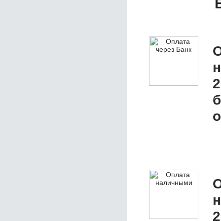
О
2
б
о
О
2