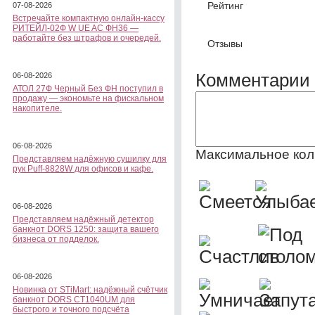
Рейтинг
07-08-2026
Встречайте компактную онлайн-кассу
РИТЕЙЛ-02Ф W UE AC ФН36 —
работайте без штрафов и очередей.
Отзывы
Комментарии 
06-08-2026
АТОЛ 27Ф Черный Без ФН поступил в
продажу — экономьте на фискальном
накопителе.
06-08-2026
Максимальное кол
Представляем надёжную сушилку для
рук Puff-8828W для офисов и кафе.
06-08-2026
Представляем надёжный детектор
банкнот DORS 1250: защита вашего
бизнеса от подделок.
06-08-2026
Новинка от STiMart: надёжный счётчик
банкнот DORS CT1040UM для
быстрого и точного подсчёта