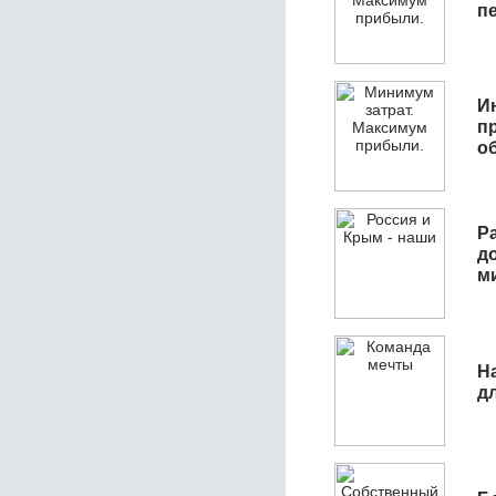
п
И
п
о
Р
д
м
Н
д