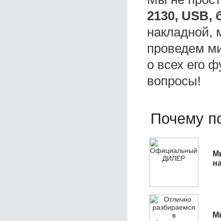
2130, USB,
накладной, 
проведем ми
о всех его ф
вопросы!
Почему по
М
н
М