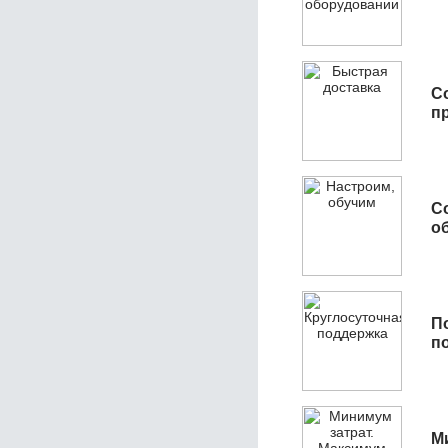
С
п
С
об
П
п
М