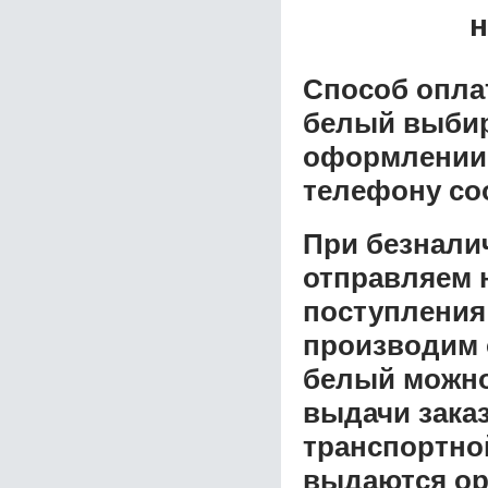
н
Способ опла
белый
выбир
оформлении з
телефону со
При безнали
отправляем н
поступления
производим 
белый
можно
выдачи заказ
транспортной
выдаются ор