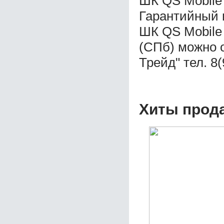
ШК QS Mobile
Гарантийный 
ШК QS Mobile
(СПб) можно 
Трейд" тел. 8
Хиты прод