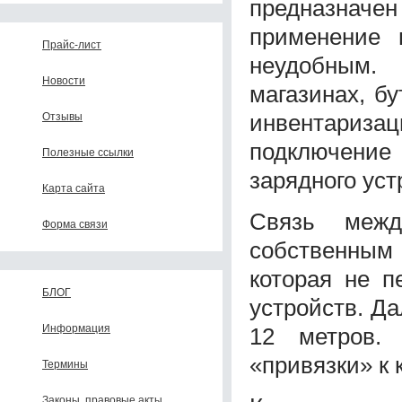
предназнач
применение 
Прайс-лист
неудобным.
Новости
магазинах, б
инвентариза
Отзывы
подключение
Полезные ссылки
зарядного уст
Карта сайта
Связь межд
Форма связи
собственным 
которая не п
БЛОГ
устройств. Д
Информация
12 метров. 
«привязки» к 
Термины
Законы, правовые акты