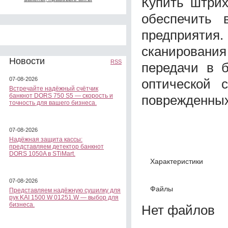
Купить штрих
обеспечить 
предприятия
сканировани
Новости
RSS
передачи в б
07-08-2026
оптической 
Встречайте надёжный счётчик
банкнот DORS 750 S5 — скорость и
поврежденных
точность для вашего бизнеса.
07-08-2026
Надёжная защита кассы:
представляем детектор банкнот
DORS 1050A в STiMart.
Характеристики
07-08-2026
Файлы
Представляем надёжную сушилку для
рук KAI 1500 W 01251.W — выбор для
бизнеса.
Нет файлов