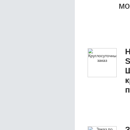
мо
Н
S
Ш
к
п
З