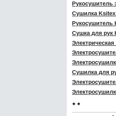
Рукосушитель э
Сушилка Ksitex
Рукосушитель K
Сушка для рук 
Электрическая 
Электросушител
Электросушилка
Сушилка для ру
Электросушител
Электросушилка
🠸
🠺