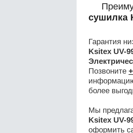
Преиму
сушилка K
Гарантия ни
Ksitex UV-9
Электричес
Позвоните
+
информацию,
более выгод
Мы предлаг
Ksitex UV-9
оформить с