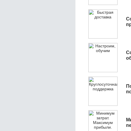
С
п
С
об
П
п
М
п