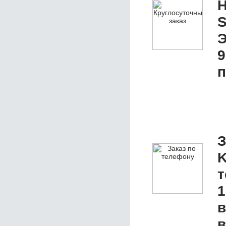
Н
S
Э
9
п
З
K
1
в
в