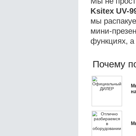
Мы не прос
Ksitex UV-9
мы распакуе
мини-презен
функциях, а
Почему по
М
н
М