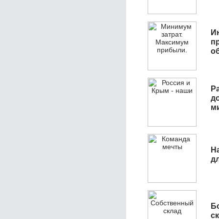
И
п
о
Р
д
м
Н
д
Б
с