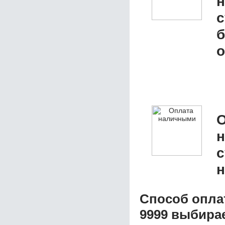
с
б
о
О
с
н
Способ опла
9999
выбирае