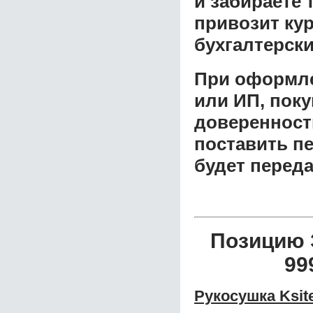
и забираете 
привозит ку
бухгалтерски
При оформле
или ИП, пок
доверенност
поставить пе
будет перед
Позицию 
99
Рукосушка Ksit