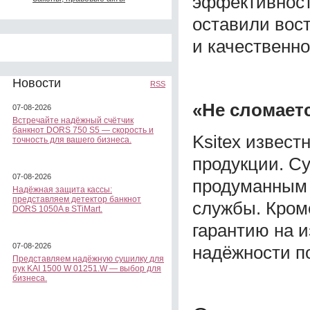
эффективность
оставили вос
и качественно
Новости
RSS
«Не сломаетс
07-08-2026
Встречайте надёжный счётчик
банкнот DORS 750 S5 — скорость и
Ksitex извест
точность для вашего бизнеса.
продукции. С
07-08-2026
продуманным 
Надёжная защита кассы:
представляем детектор банкнот
службы. Кроме
DORS 1050A в STiMart.
гарантию на и
07-08-2026
надёжности по
Представляем надёжную сушилку для
рук KAI 1500 W 01251.W — выбор для
бизнеса.