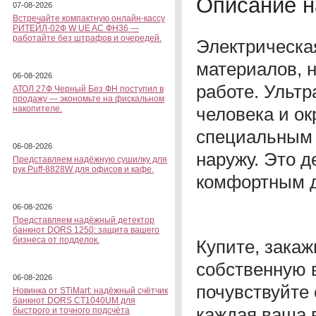
Описание н
07-08-2026
Встречайте компактную онлайн-кассу
РИТЕЙЛ-02Ф W UE AC ФН36 —
работайте без штрафов и очередей.
Электрическа
материалов, 
06-08-2026
работе. Ульт
АТОЛ 27Ф Черный Без ФН поступил в
продажу — экономьте на фискальном
человека и о
накопителе.
специальным 
06-08-2026
наружу. Это д
Представляем надёжную сушилку для
рук Puff-8828W для офисов и кафе.
комфортным д
06-08-2026
Представляем надёжный детектор
банкнот DORS 1250: защита вашего
бизнеса от подделок.
Купите, закаж
собственную 
06-08-2026
почувствуйте 
Новинка от STiMart: надёжный счётчик
банкнот DORS CT1040UM для
каждая ваша в
быстрого и точного подсчёта