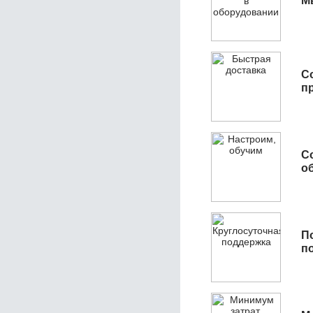
М
С
п
С
об
П
п