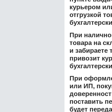
курьером ил
отгрузкой т
бухгалтерски
При налично
товара на ск
и забираете 
привозит ку
бухгалтерски
При оформле
или ИП, пок
доверенност
поставить пе
будет перед