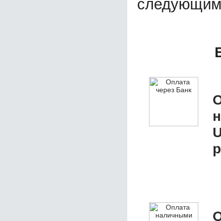
следующим
О
U
р
О