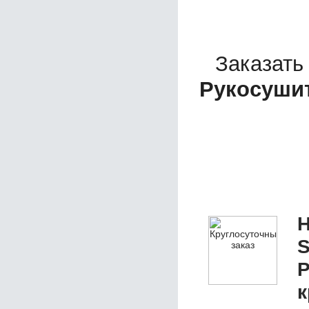
Заказать
Рукосушит
Н
S
Р
к