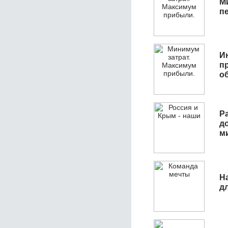
М
п
И
п
о
Р
д
м
Н
д