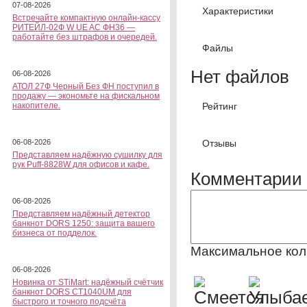
07-08-2026
Характеристики
Встречайте компактную онлайн-кассу
РИТЕЙЛ-02Ф W UE AC ФН36 —
работайте без штрафов и очередей.
Файлы
Нет файлов
06-08-2026
АТОЛ 27Ф Черный Без ФН поступил в
продажу — экономьте на фискальном
Рейтинг
накопителе.
Отзывы
06-08-2026
Представляем надёжную сушилку для
рук Puff-8828W для офисов и кафе.
Комментарии 
06-08-2026
Представляем надёжный детектор
банкнот DORS 1250: защита вашего
бизнеса от подделок.
Максимальное кол
06-08-2026
Новинка от STiMart: надёжный счётчик
банкнот DORS CT1040UM для
быстрого и точного подсчёта