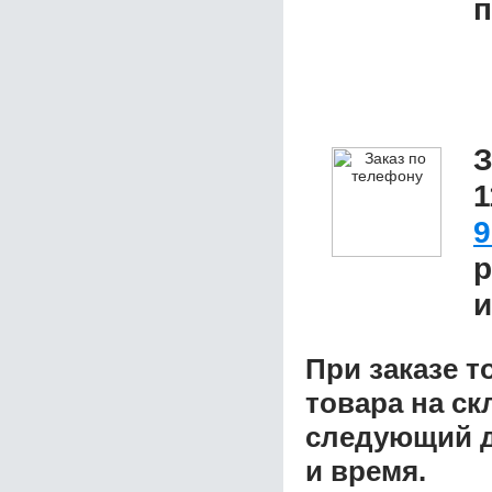
п
З
9
р
и
При заказе т
товара на ск
следующий д
и время.