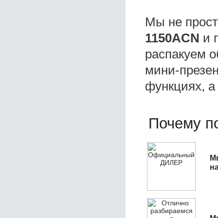
Мы не прос
1150ACN
и 
распакуем о
мини-презен
функциях, а
Почему по
М
н