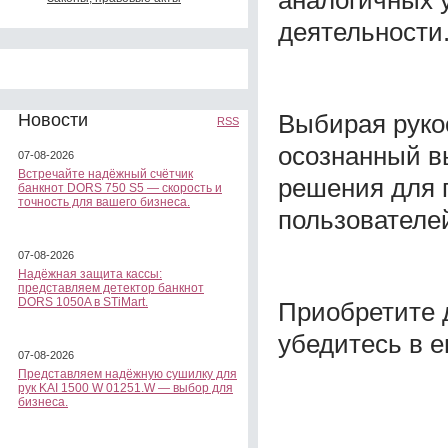
деятельности
Выбирая рук
Новости
RSS
осознанный в
07-08-2026
Встречайте надёжный счётчик
решения для 
банкнот DORS 750 S5 — скорость и
точность для вашего бизнеса.
пользователе
07-08-2026
Надёжная защита кассы:
представляем детектор банкнот
DORS 1050A в STiMart.
Приобретите 
убедитесь в е
07-08-2026
Представляем надёжную сушилку для
рук KAI 1500 W 01251.W — выбор для
бизнеса.