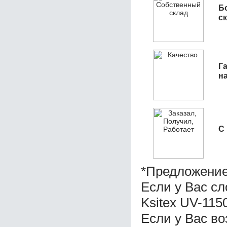
Б
с
Га
н
С
*Предложение
Если у Вас с
Ksitex UV-11
Если у Вас во