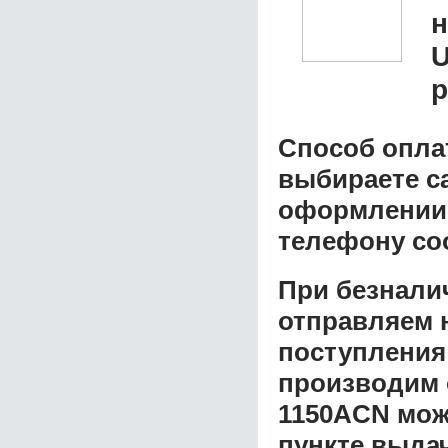
U
р
Способ опла
выбираете с
оформлении з
телефону со
При безнали
отправляем н
поступления
производим 
1150ACN
мож
пункте выдач