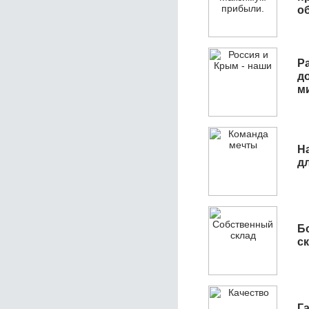
о
Р
д
м
Н
д
Б
с
Га