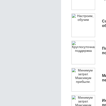
С
об
П
п
М
п
И
п