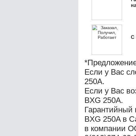
н
С
*Предложение
Если у Вас с
250A.
Если у Вас в
BXG 250A.
Гарантийный 
BXG 250A в С
в компании ОО