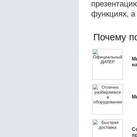
презентацию
функциях, а
Почему по
М
н
М
С
п