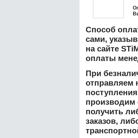
О
В
Способ опла
сами, указы
на сайте STi
оплаты мене
При безнали
отправляем н
поступления
производим 
получить ли
заказов, либ
транспортной