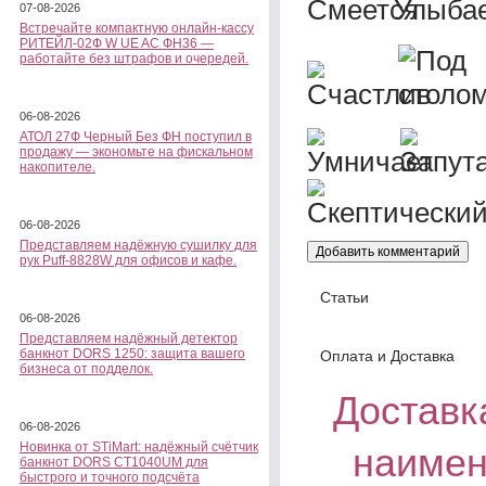
07-08-2026
Встречайте компактную онлайн-кассу
РИТЕЙЛ-02Ф W UE AC ФН36 —
работайте без штрафов и очередей.
06-08-2026
АТОЛ 27Ф Черный Без ФН поступил в
продажу — экономьте на фискальном
накопителе.
06-08-2026
Представляем надёжную сушилку для
рук Puff-8828W для офисов и кафе.
Статьи
06-08-2026
Представляем надёжный детектор
банкнот DORS 1250: защита вашего
Оплата и Доставка
бизнеса от подделок.
Доставка
06-08-2026
Новинка от STiMart: надёжный счётчик
наимен
банкнот DORS CT1040UM для
быстрого и точного подсчёта