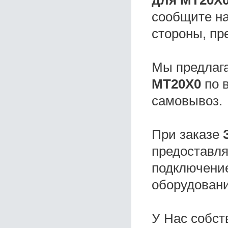
для MT20Х
сообщите на
стороны, пр
Мы предлаг
MT20Х0
по 
самовывоз.
При заказе
предоставля
подключение
оборудовани
У Нас собс