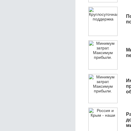
П
п
М
п
И
п
о
Р
д
м