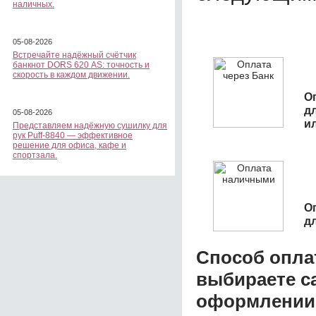
наличных.
05-08-2026
Встречайте надёжный счётчик
банкнот DORS 620 АS: точность и
скорость в каждом движении.
О
д
05-08-2026
и
Представляем надёжную сушилку для
рук Puff-8840 — эффективное
решение для офиса, кафе и
спортзала.
О
д
Способ опла
выбираете с
оформлении з