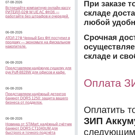
При заказе 
07-08-2026
Встречайте компактную онлайн-кассу
складе доста
РИТЕЙЛ-02Ф W UE AC ФН36 —
работайте без штрафов и очередей.
любой удобн
06-08-2026
Срочная дост
АТОЛ 27Ф Черный Без ФН поступил в
продажу — экономьте на фискальном
осуществляе
накопителе.
складе и сво
06-08-2026
Представляем надёжную сушилку для
рук Puff-8828W для офисов и кафе.
Оплата З
06-08-2026
Представляем надёжный детектор
банкнот DORS 1250: защита вашего
бизнеса от подделок.
Оплатить т
ЗИП Аккум
06-08-2026
Новинка от STiMart: надёжный счётчик
банкнот DORS CT1040UM для
следующим
быстрого и точного подсчёта