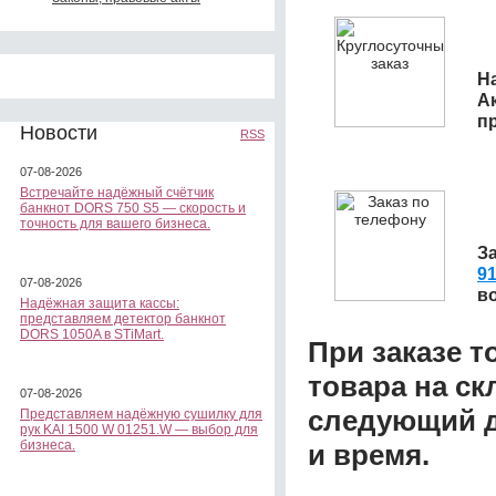
Н
А
п
Новости
RSS
07-08-2026
Встречайте надёжный счётчик
банкнот DORS 750 S5 — скорость и
точность для вашего бизнеса.
З
91
07-08-2026
в
Надёжная защита кассы:
представляем детектор банкнот
DORS 1050A в STiMart.
При заказе т
товара на ск
07-08-2026
следующий д
Представляем надёжную сушилку для
рук KAI 1500 W 01251.W — выбор для
бизнеса.
и время.