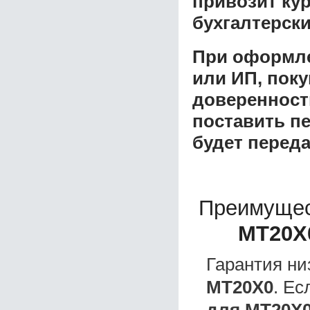
привозит ку
бухгалтерски
При оформле
или ИП, пок
доверенност
поставить пе
будет перед
Преимущес
MT20Х
Гарантия ни
MT20Х0
. Е