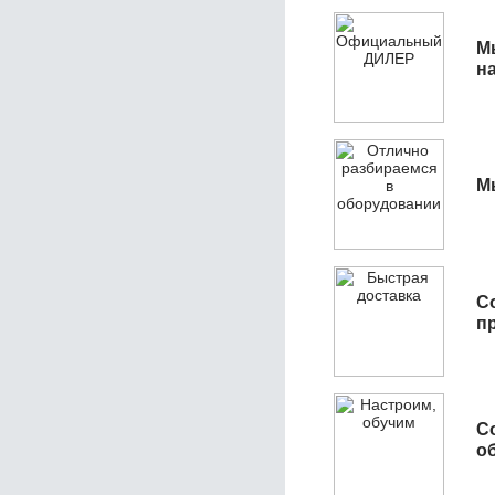
М
н
М
С
п
С
об