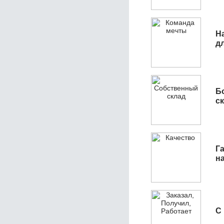
Н
д
Б
с
Га
н
С