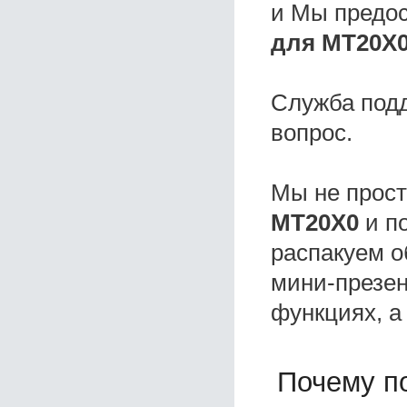
и Мы предо
для MT20Х0
Служба под
вопрос.
Мы не прос
MT20Х0
и п
распакуем о
мини-презен
функциях, а
Почему по