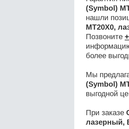
(Symbol) M
нашли поз
MT20Х0, ла
Позвоните
+
информацию,
более выгод
Мы предлаг
(Symbol) M
выгодной це
При заказе
лазерный, 