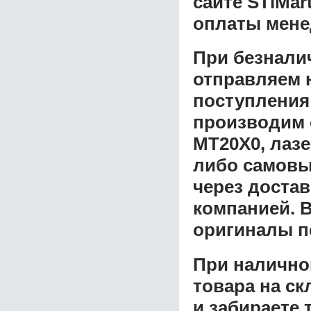
сайте STiMar
оплаты мене
При безнали
отправляем н
поступления
производим 
MT20Х0, лазе
либо самовы
через доста
компанией. В
оригиналы п
При налично
товара на ск
и забираете 