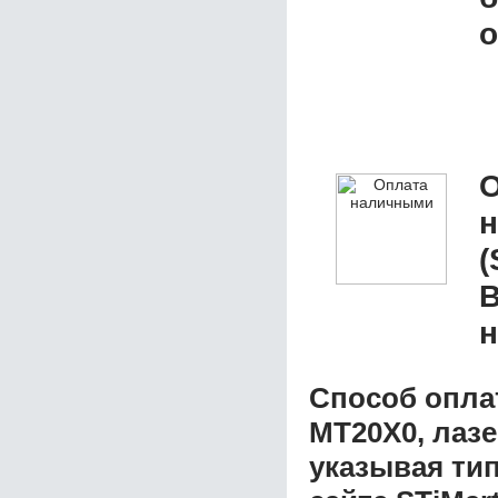
о
О
(
B
н
Способ опла
MT20Х0, лазе
указывая ти