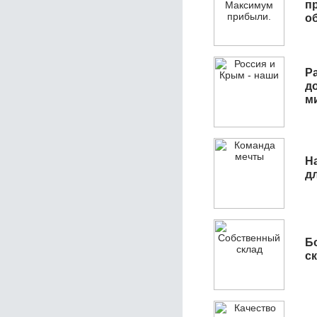
п
о
Р
д
м
Н
д
Б
с