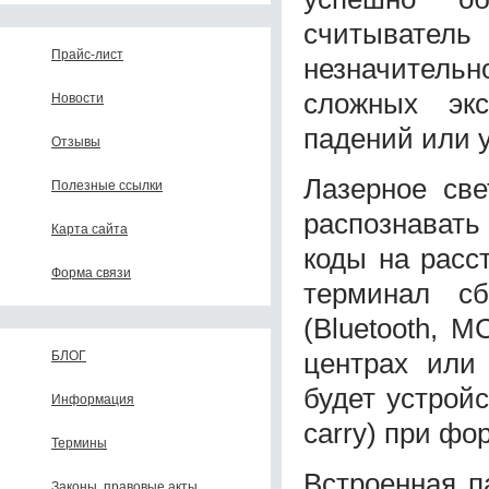
считывател
Прайс-лист
незначительн
сложных эк
Новости
падений или 
Отзывы
Лазерное све
Полезные ссылки
распознавать
Карта сайта
коды на расст
Форма связи
терминал сб
(Bluetooth, 
центрах или
БЛОГ
будет устройс
Информация
carry) при фо
Термины
Встроенная п
Законы, правовые акты