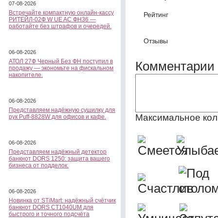
07-08-2026
Встречайте компактную онлайн-кассу
Рейтинг
РИТЕЙЛ-02Ф W UE AC ФН36 —
работайте без штрафов и очередей.
Отзывы
06-08-2026
АТОЛ 27Ф Черный Без ФН поступил в
Комментарии 
продажу — экономьте на фискальном
накопителе.
06-08-2026
Представляем надёжную сушилку для
Максимальное кол
рук Puff-8828W для офисов и кафе.
06-08-2026
Представляем надёжный детектор
банкнот DORS 1250: защита вашего
бизнеса от подделок.
06-08-2026
Новинка от STiMart: надёжный счётчик
банкнот DORS CT1040UM для
быстрого и точного подсчёта