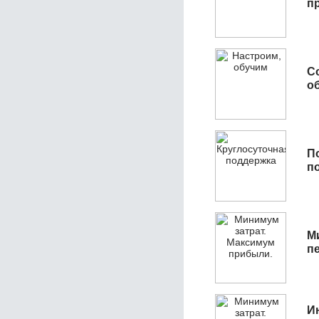
п
С
об
П
п
М
п
И