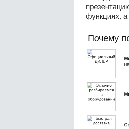
презентацию
функциях, а
Почему по
М
н
М
С