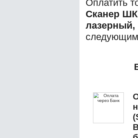
Оплатить т
Сканер ШК 
лазерный, 
следующим
О
(
B
б