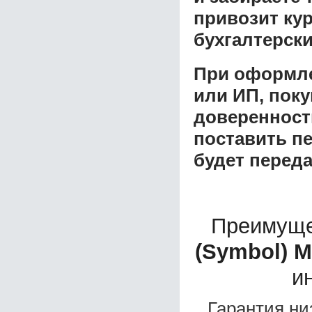
привозит ку
бухгалтерски
При оформле
или ИП, пок
доверенност
поставить пе
будет перед
Преимуще
(Symbol) M
и
Гарантия ни