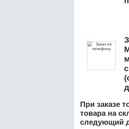
п
З
M
м
с
(
д
При заказе т
товара на ск
следующий д