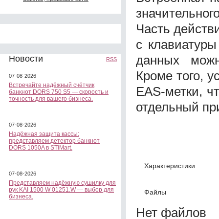
значительног
Часть действ
с клавиатуры
данных можн
Новости
RSS
Кроме того, у
07-08-2026
Встречайте надёжный счётчик
EAS-метки, ч
банкнот DORS 750 S5 — скорость и
точность для вашего бизнеса.
отдельный пр
07-08-2026
Надёжная защита кассы:
представляем детектор банкнот
DORS 1050A в STiMart.
Характеристики
07-08-2026
Представляем надёжную сушилку для
рук KAI 1500 W 01251.W — выбор для
Файлы
бизнеса.
Нет файлов