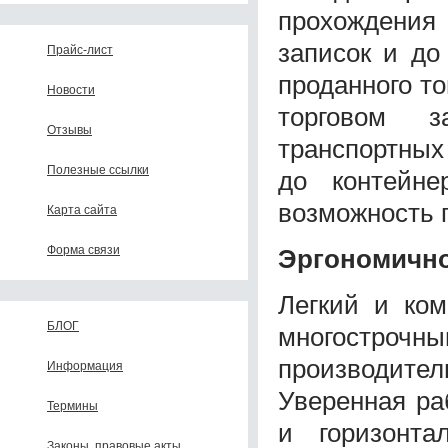
прохождени
записок и до
Прайс-лист
проданного то
Новости
торговом з
Отзывы
транспортных 
Полезные ссылки
до контейне
возможность 
Карта сайта
Форма связи
Эргономичн
Легкий и ком
БЛОГ
многостроч
производител
Информация
Уверенная ра
Термины
и горизонта
Законы, правовые акты