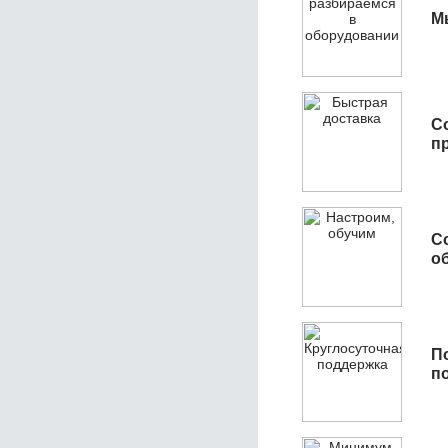
М
С
п
С
об
П
п