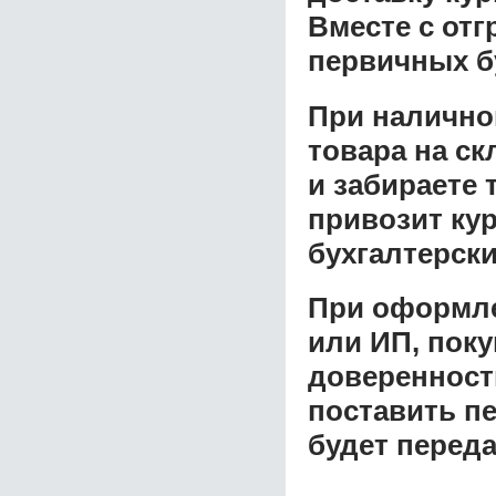
Вместе с от
первичных б
При налично
товара на ск
и забираете 
привозит ку
бухгалтерски
При оформле
или ИП, пок
доверенност
поставить пе
будет перед