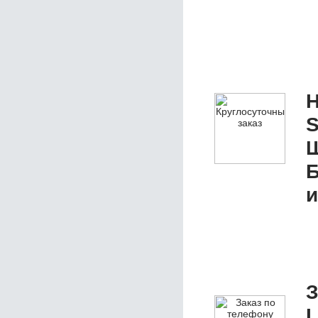
Н
S
Ш
и
З
L