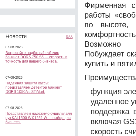
Фирменная ст
работы «своб
по высоте,
комфортност
Новости
RSS
Возможно с
07-08-2026
Побуждает ска
Встречайте надёжный счётчик
банкнот DORS 750 S5 — скорость и
купить и пяти
точность для вашего бизнеса.
Преимуществ
07-08-2026
Надёжная защита кассы:
представляем детектор банкнот
функция эле
DORS 1050A в STiMart.
удаленное у
07-08-2026
поддержка 
Представляем надёжную сушилку для
рук KAI 1500 W 01251.W — выбор для
включая GS1
бизнеса.
скорость счи