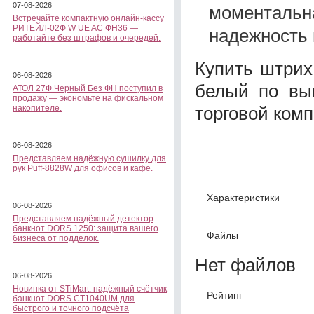
07-08-2026
моментальна
Встречайте компактную онлайн-кассу
РИТЕЙЛ-02Ф W UE AC ФН36 —
надежность 
работайте без штрафов и очередей.
Купить штрих
06-08-2026
белый по выг
АТОЛ 27Ф Черный Без ФН поступил в
продажу — экономьте на фискальном
торговой ком
накопителе.
06-08-2026
Представляем надёжную сушилку для
рук Puff-8828W для офисов и кафе.
Характеристики
06-08-2026
Представляем надёжный детектор
банкнот DORS 1250: защита вашего
Файлы
бизнеса от подделок.
Нет файлов
06-08-2026
Новинка от STiMart: надёжный счётчик
Рейтинг
банкнот DORS CT1040UM для
быстрого и точного подсчёта