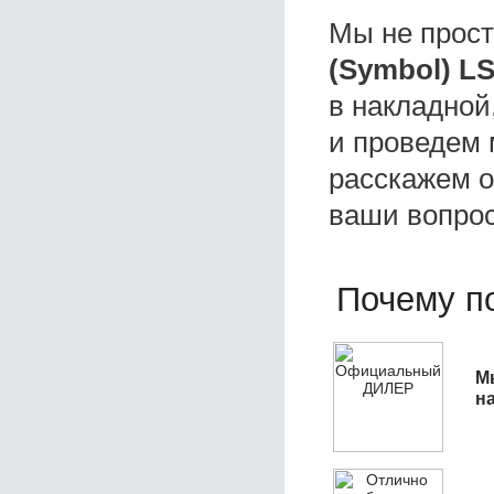
Мы не прос
(Symbol) L
в накладной
и проведем 
расскажем о 
ваши вопро
Почему по
М
н