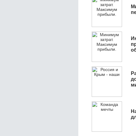
М
п
И
п
о
Р
д
м
Н
д