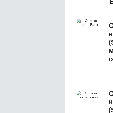
О
(
м
о
О
(