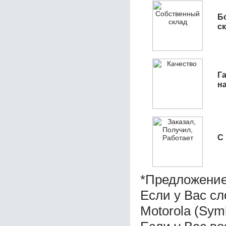
Б
с
Га
н
С
*Предложение
Если у Вас с
Motorola (Sym