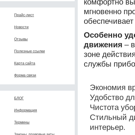
комфортно вы
мгновенно пр
Прайс-лист
обеспечивает 
Новости
Особенно уд
Отзывы
движения
– в
Полезные ссылки
зоне действия
службы прибо
Карта сайта
Форма связи
Экономия в
Удобство дл
БЛОГ
Чистота убо
Информация
Стильный д
Термины
интерьер.
Законы, правовые акты