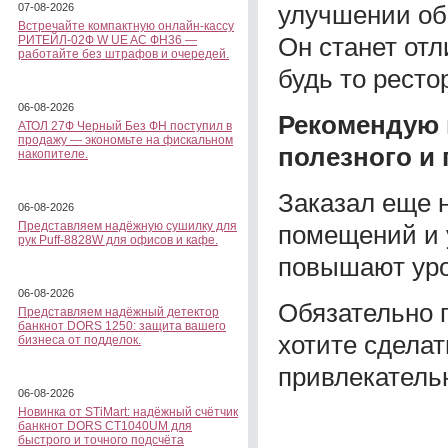
улучшении об
07-08-2026
Встречайте компактную онлайн-кассу
Он станет от
РИТЕЙЛ-02Ф W UE AC ФН36 —
работайте без штрафов и очередей.
будь то ресто
06-08-2026
Рекомендую в
АТОЛ 27Ф Черный Без ФН поступил в
продажу — экономьте на фискальном
полезного и
накопителе.
Заказал еще н
06-08-2026
Представляем надёжную сушилку для
помещений и 
рук Puff-8828W для офисов и кафе.
повышают уро
06-08-2026
Обязательно 
Представляем надёжный детектор
банкнот DORS 1250: защита вашего
хотите сделат
бизнеса от подделок.
привлекатель
06-08-2026
Новинка от STiMart: надёжный счётчик
банкнот DORS CT1040UM для
быстрого и точного подсчёта