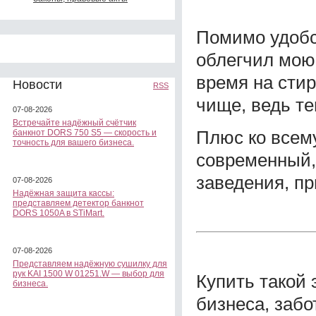
Помимо удобст
облегчил мою
время на стир
Новости
RSS
чище, ведь те
07-08-2026
Встречайте надёжный счётчик
Плюс ко всем
банкнот DORS 750 S5 — скорость и
точность для вашего бизнеса.
современный,
заведения, пр
07-08-2026
Надёжная защита кассы:
представляем детектор банкнот
DORS 1050A в STiMart.
07-08-2026
Представляем надёжную сушилку для
рук KAI 1500 W 01251.W — выбор для
Купить такой
бизнеса.
бизнеса, заб