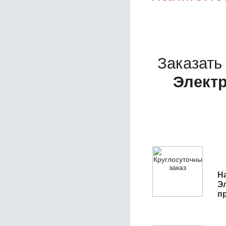
Заказать
Электр
На
Э
п