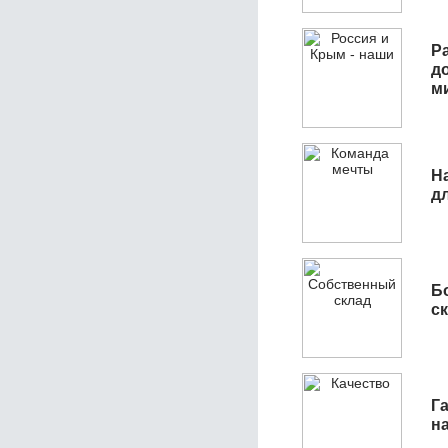
Р
д
м
Н
д
Б
с
Га
н