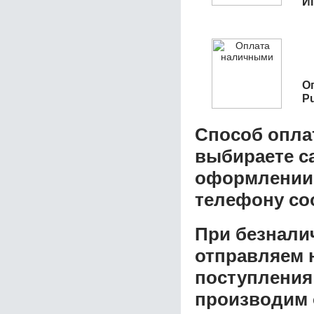
И
О
Pu
Способ опла
выбираете с
оформлении з
телефону со
При безнали
отправляем н
поступления
производим 