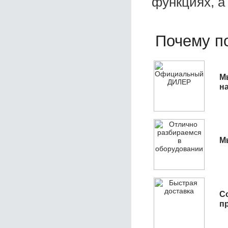
функциях, а
Почему по
М
н
М
С
п