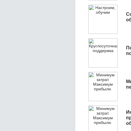
С
об
П
п
М
п
И
п
о