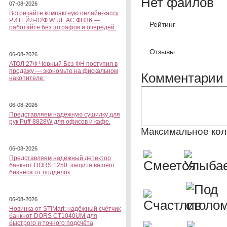
Нет файлов
07-08-2026
Встречайте компактную онлайн-кассу
РИТЕЙЛ-02Ф W UE AC ФН36 —
Рейтинг
работайте без штрафов и очередей.
Отзывы
06-08-2026
АТОЛ 27Ф Черный Без ФН поступил в
продажу — экономьте на фискальном
Комментарии 
накопителе.
06-08-2026
Представляем надёжную сушилку для
рук Puff-8828W для офисов и кафе.
Максимальное кол
06-08-2026
Представляем надёжный детектор
банкнот DORS 1250: защита вашего
бизнеса от подделок.
06-08-2026
Новинка от STiMart: надёжный счётчик
банкнот DORS CT1040UM для
быстрого и точного подсчёта