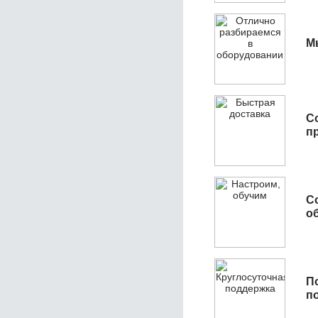
М
С
п
С
об
П
п