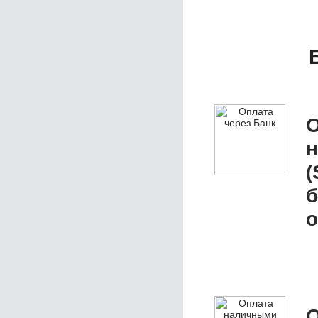
О
(
б
о
О