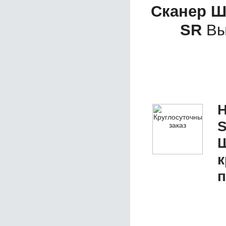
Сканер ШК
SR
Вы
Н
S
Ш
к
п