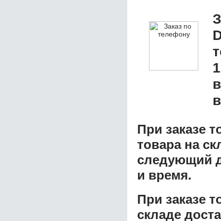
З
D
1
в
в
При заказе т
товара на ск
следующий д
и время.
При заказе 
складе доста