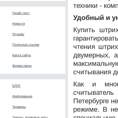
техники - ком
Прайс-лист
Удобный и у
Новости
Купить штри
Отзывы
гарантировать
чтения штрих
Полезные ссылки
двумерных, а
Карта сайта
максимальную
Форма связи
считывания до
Как и мног
БЛОГ
считыватель
Информация
Петербурге не
Термины
режиме. В не
специальную
Законы, правовые акты