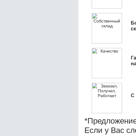
Б
с
Га
н
С
*Предложение
Если у Вас с