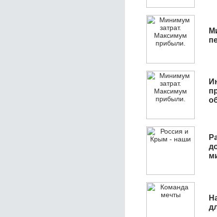
М
п
И
п
о
Р
д
м
Н
д