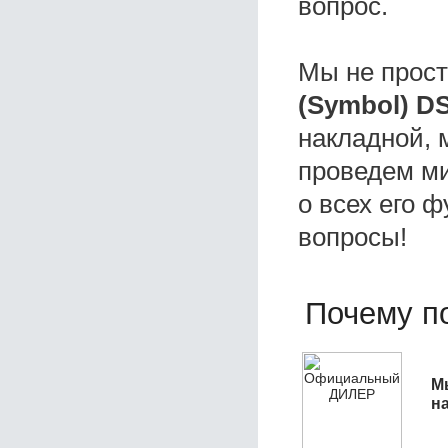
вопрос.
Мы не прос
(Symbol) D
накладной, 
проведем ми
о всех его ф
вопросы!
Почему по
М
н