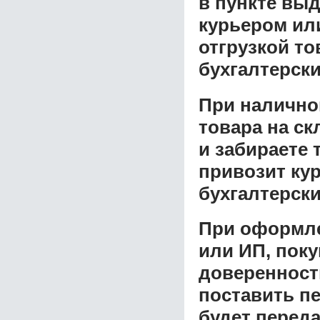
в пункте выд
курьером ил
отгрузкой т
бухгалтерски
При налично
товара на ск
и забираете 
привозит ку
бухгалтерски
При оформле
или ИП, пок
доверенност
поставить пе
будет перед