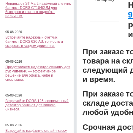
H
Новинка от STiMart: надёжный счётчик
банкнот DORS CT1040UM для
быстрого и точного подсчёта
9
наличных.
р
и
05-08-2026
Встречайте надёжный счётчик
банкнот DORS 620 АS: точность и
скорость в каждом движении.
При заказе т
товара на ск
05-08-2026
Представляем надёжную сушилку для
следующий д
рук Puff-8840 — эффективное
решение для офиса, кафе и
и время.
спортзала.
При заказе 
05-08-2026
складе доста
Встречайте DORS 125: современный
детектор банкнот для вашего
бизнеса.
любой удобн
Срочная дост
05-08-2026
Встречайте надёжную онлайн-кассу