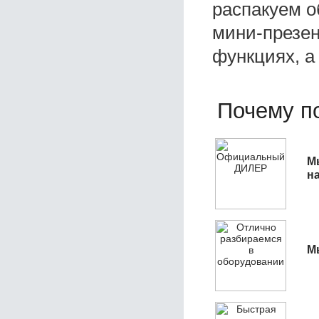
распакуем о
мини-презен
функциях, а
Почему по
М
н
М