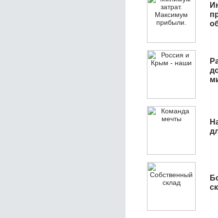
И
п
о
Р
д
м
Н
д
Б
с