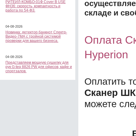
осуществляе
РИТЕЙЛ-КОМБО-01Ф Cover B USE
ФН36: скорость, компактность и
складе и сво
работа по 54-ФЗ.
04-08-2026
Новинка: детектор банкнот Спектр-
Оплата Ск
Видео-7МА с тройной системой
проверки для вашего бизнеса.
Hyperion
04-08-2026
Представляем мощную сушилку для
рук G-teq 8826 PW для офисов, кафе и
спортзалов.
Оплатить т
Сканер ШК 
можете сл