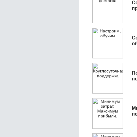
С
п
С
об
П
п
М
п