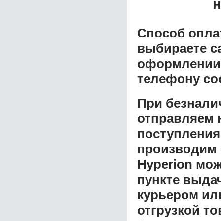
н
Способ опла
выбираете с
оформлении з
телефону со
При безнали
отправляем н
поступления
производим 
Hyperion
мож
пункте выдач
курьером ил
отгрузкой т