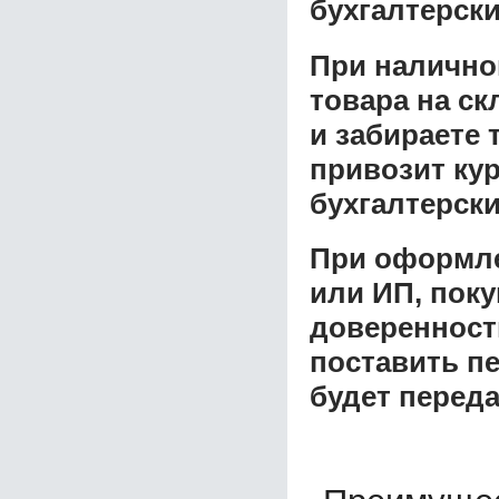
бухгалтерски
При налично
товара на ск
и забираете 
привозит ку
бухгалтерски
При оформле
или ИП, пок
доверенност
поставить пе
будет перед