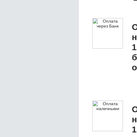
О
1
б
о
О
1