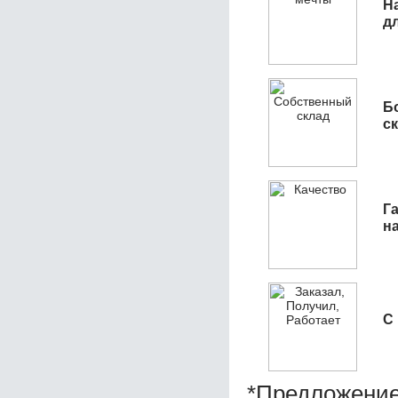
Н
д
Б
с
Га
н
С
*Предложение