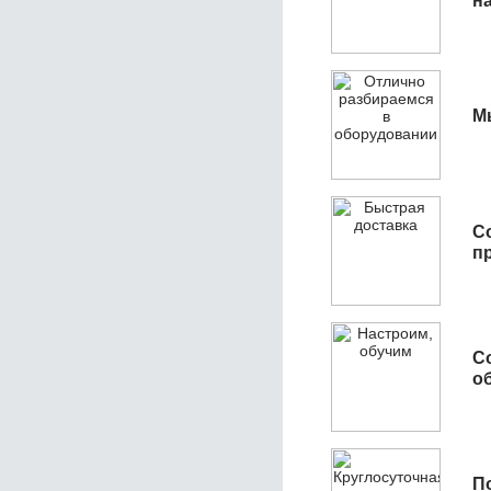
н
М
С
п
С
об
П