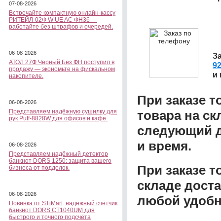
07-08-2026
Встречайте компактную онлайн-кассу
РИТЕЙЛ-02Ф W UE AC ФН36 —
работайте без штрафов и очередей.
06-08-2026
З
АТОЛ 27Ф Черный Без ФН поступил в
92
продажу — экономьте на фискальном
и
накопителе.
При заказе т
06-08-2026
товара на ск
Представляем надёжную сушилку для
рук Puff-8828W для офисов и кафе.
следующий д
и время.
06-08-2026
Представляем надёжный детектор
банкнот DORS 1250: защита вашего
При заказе 
бизнеса от подделок.
складе доста
06-08-2026
любой удобн
Новинка от STiMart: надёжный счётчик
банкнот DORS CT1040UM для
быстрого и точного подсчёта