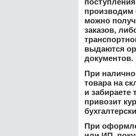
поступления
производим 
можно получ
заказов, либ
транспортной
выдаются ор
документов.
При налично
товара на ск
и забираете 
привозит ку
бухгалтерски
При оформле
или ИП, пок