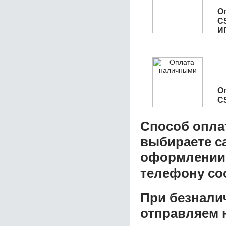
О
C
И
О
C
Способ опла
выбираете с
оформлении з
телефону со
При безнали
отправляем н