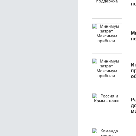
п
М
п
И
п
о
Р
д
м