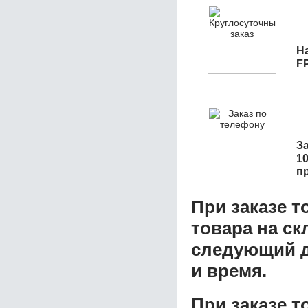
Н
FP
З
10
п
При заказе т
товара на ск
следующий д
и время.
При заказе 