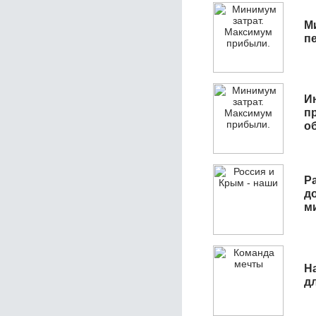
М
п
И
п
о
Р
д
м
Н
д