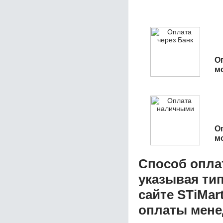
О
м
О
м
Способ опла
указывая ти
сайте STiMar
оплаты мене