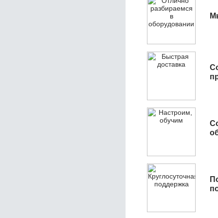
М
С
п
С
об
П
п