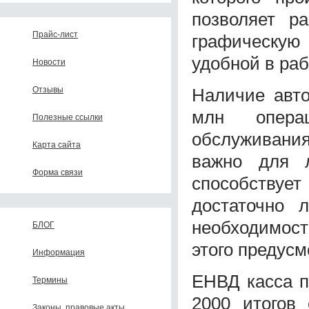
позволяет р
Прайс-лист
графическу
удобной в раб
Новости
Наличие авто
Отзывы
млн операц
Полезные ссылки
обслуживани
Карта сайта
важно для л
Форма связи
способствует
достаточно 
необходимост
БЛОГ
этого предусм
Информация
ЕНВД касса п
Термины
2000 итогов 
Законы, правовые акты