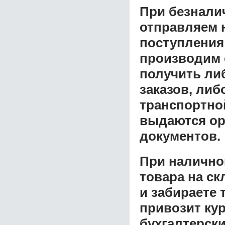
При безнали
отправляем н
поступления
производим 
получить ли
заказов, либ
транспортной
выдаются ор
документов.
При налично
товара на ск
и забираете 
привозит ку
бухгалтерски