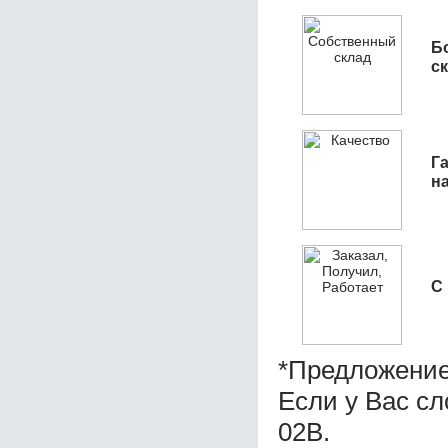
Б
с
Га
н
С
*Предложение
Если у Вас сл
02B.