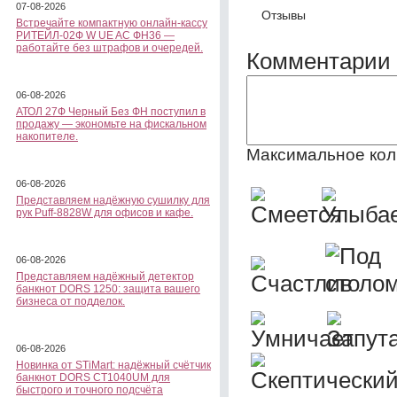
07-08-2026
Отзывы
Встречайте компактную онлайн-кассу
РИТЕЙЛ-02Ф W UE AC ФН36 —
работайте без штрафов и очередей.
Комментарии 
06-08-2026
АТОЛ 27Ф Черный Без ФН поступил в
продажу — экономьте на фискальном
накопителе.
Максимальное кол
06-08-2026
Представляем надёжную сушилку для
рук Puff-8828W для офисов и кафе.
06-08-2026
Представляем надёжный детектор
банкнот DORS 1250: защита вашего
бизнеса от подделок.
06-08-2026
Новинка от STiMart: надёжный счётчик
банкнот DORS CT1040UM для
быстрого и точного подсчёта