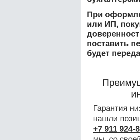
При оформле
или ИП, пок
доверенност
поставить пе
будет перед
Преиму
и
Гарантия ни
нашли поз
+7 911 924-8
мы, со свое