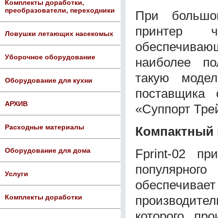
Комплекты доработки,
преобразователи, переходники
При большом
принтер ч
Ловушки летающих насекомых
обеспечиваю
Уборочное оборудование
наиболее по
такую моде
Оборудование для кухни
поставщика 
АРХИВ
«Суппорт Тре
Расходные материалы
Компактный 
Fprint-02 п
Оборудование для дома
популярног
Услуги
обеспечи
производите
Комплекты доработки
которого пр