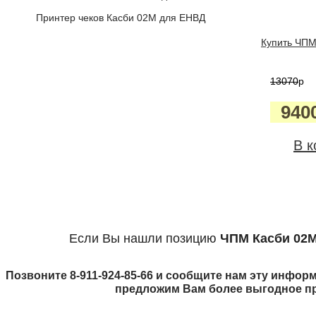
Принтер чеков Касби 02М для ЕНВД
Купить ЧПМ 
13070
p
940
В к
Если Вы нашли позицию
ЧПМ Касби 02М
Позвоните 8-911-924-85-66 и сообщите нам эту информ
предложим Вам более выгодное п