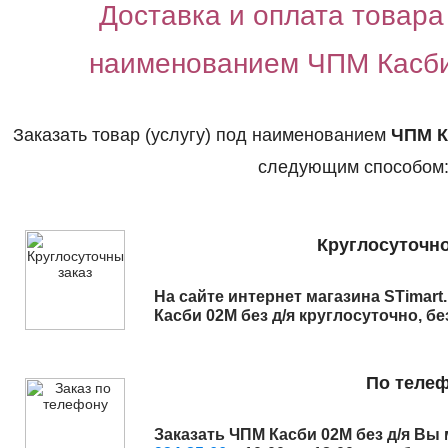
Доставка и оплата товара 
наименованием ЧПМ Касби
Заказать товар (услугу) под наименованием
ЧПМ К
следующим способом
Круглосуточно
На сайте интернет магазина STimart
Касби 02М без д/я
круглосуточно, бе
По теле
Заказать
ЧПМ Касби 02М без д/я
Вы 