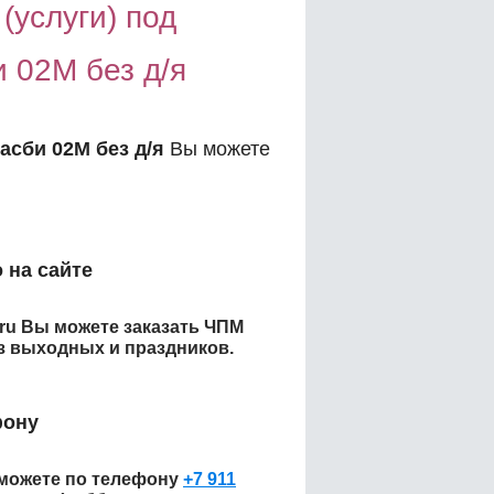
(услуги) под
 02М без д/я
асби 02М без д/я
Вы можете
:
 на сайте
.ru Вы можете заказать
ЧПМ
з выходных и праздников.
фону
можете по телефону
+7 911