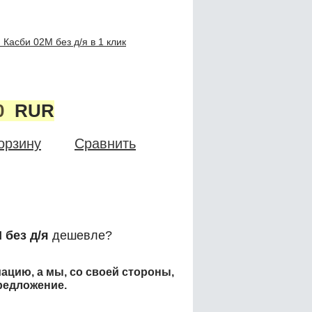
Касби 02М без д/я в 1 клик
0
RUR
орзину
Сравнить
 без д/я
дешевле?
ацию, а мы, со своей стороны,
редложение.