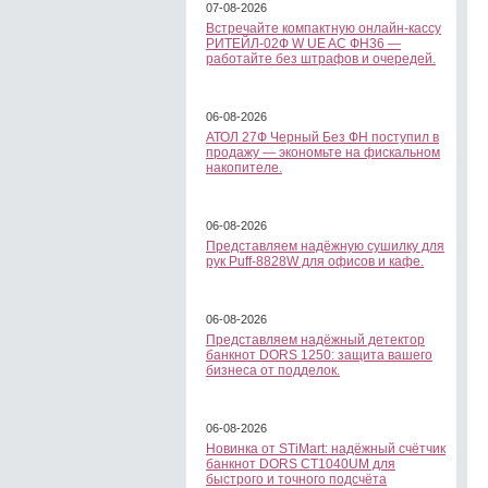
07-08-2026
Встречайте компактную онлайн-кассу
РИТЕЙЛ-02Ф W UE AC ФН36 —
работайте без штрафов и очередей.
06-08-2026
АТОЛ 27Ф Черный Без ФН поступил в
продажу — экономьте на фискальном
накопителе.
06-08-2026
Представляем надёжную сушилку для
рук Puff-8828W для офисов и кафе.
06-08-2026
Представляем надёжный детектор
банкнот DORS 1250: защита вашего
бизнеса от подделок.
06-08-2026
Новинка от STiMart: надёжный счётчик
банкнот DORS CT1040UM для
быстрого и точного подсчёта