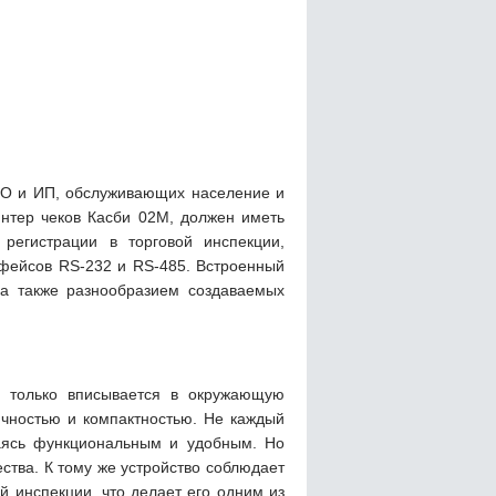
ОО и ИП, обслуживающих население и
нтер чеков Касби 02М, должен иметь
регистрации в торговой инспекции,
фейсов RS-232 и RS-485. Встроенный
 а также разнообразием создаваемых
е только вписывается в окружающую
ичностью и компактностью. Не каждый
ваясь функциональным и удобным. Но
ства. К тому же устройство соблюдает
й инспекции, что делает его одним из