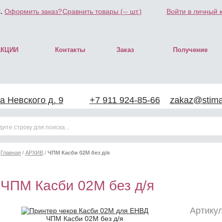
.
Оформить заказ?
Сравнить товары (
--
шт.)
Войти в личный 
АКЦИИ
Контакты
Заказ
Получение
а Невского д. 9
+7 911 924-85-66
zakaz@stimar
Главная
/
АРХИВ
/
ЧПМ Касби 02М без д/я
ЧПМ Касби 02М без д/я
Артикул
ЧПМ Касби 02М без д/я