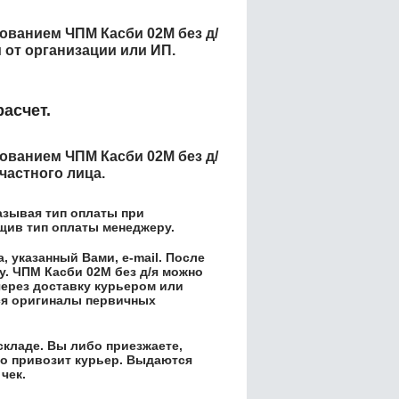
енованием
ЧПМ Касби 02М без д/
от организации или ИП.
асчет.
енованием
ЧПМ Касби 02М без д/
частного лица.
азывая тип оплаты при
бщив тип оплаты менеджеру.
 указанный Вами, e-mail. После
у.
ЧПМ Касби 02М без д/я
можно
через доставку курьером или
ся оригиналы первичных
складе. Вы либо приезжаете,
его привозит курьер. Выдаются
чек.