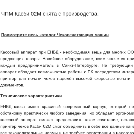
ЧПМ Касби 02М снята с производства.
Посмотрите весь каталог Чекопечатающих машин
Кассовый аппарат при ЕНВД - необходимая вещь для многих О
продающих товары. Новейшее оборудование, коим является при
каждый предприниматель в Санкт-Петербурге. Не требующий 
аппарат обладает возможностью работы с ПК посредством интер
принтер для печати чеков наделён высокой скоростью печати,
документов.
Технические характеристики
ЕНВД касса имеет красивый современный корпус, который н
обстановку практически любого заведения, но обладает эргоном
кассовый аппарат сможет предоставить такое сочетание, оста
принтер чеков Касби 02М смог объединить в себе все данные каче
все законодательные нормы и не требует регистрации в налогово