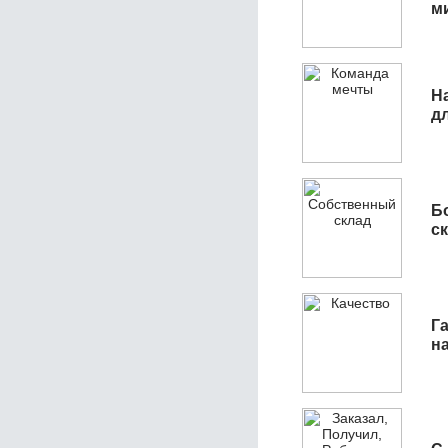
м
Н
д
Б
с
Га
н