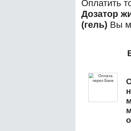
Оплатить т
Дозатор ж
(гель)
Вы м
О
м
м
о