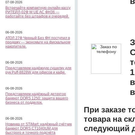
в
07-08-2026
Встречайте компактную онлайн-кассу
РИТЕЙЛ-02Ф W UE AC ФН36 —
работайте без штрафов и очередей.
06-08-2026
АТОЛ 27Ф Черный Без ФН поступил в
З
продажу — экономьте на фискальном
накопителе.
C
06-08-2026
Представляем надёжную сушилку для
1
рук Puff-8828W для офисов и кафе.
в
06-08-2026
в
Представляем надёжный детектор
банкнот DORS 1250: защита вашего
бизнеса от подделок.
При заказе т
товара на ск
06-08-2026
Новинка от STiMart: надёжный счётчик
следующий д
банкнот DORS CT1040UM для
быстрого и точного подсчёта