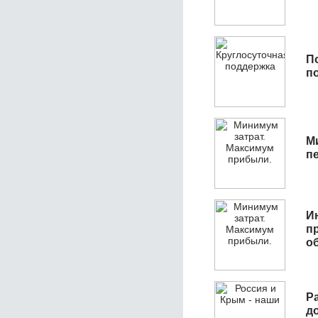
П
п
М
п
И
п
о
Р
д