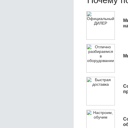
Почему по
М
н
М
С
п
С
об