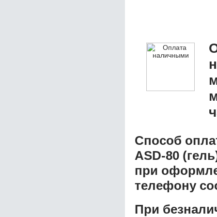
О
м
м
ч
Способ опла
ASD-80 (гель
при оформлен
телефону со
При безнали