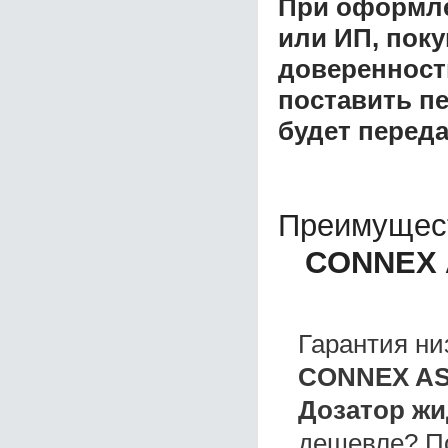
При оформле
или ИП, пок
доверенност
поставить пе
будет перед
Преимущес
CONNEX A
Гарантия ни
CONNEX ASD
Дозатор жи
дешевле? П