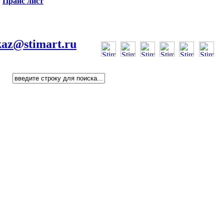
Прайс лист
kaz@stimart.ru