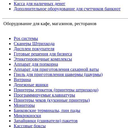
Касса для наличных денег
Дополнительное оборудование для счетчиков банкнот
Оборудование для кафе, магазинов, ресторанов
Pos системы
Сканеры Штрихкода
Дисплеи покупателя
Готовые решения для бизнеса
Этикетировочные комплексы
Аппарат для попкорна
Аппарат для приготовления сахарной ваты
Гриль для приготовления шавермы (шаурмы)
Витрина
Денежные ящики
Принтеры этикеток (принтеры штрихкода)
Программируемые клавиатуры
Принтеры чеков (кухонные принтеры)
Мониторы
Банковские терминалы, пин пады
Микрокиоски
Запайщики (сшиватели) пакетов
Кассовые боксы