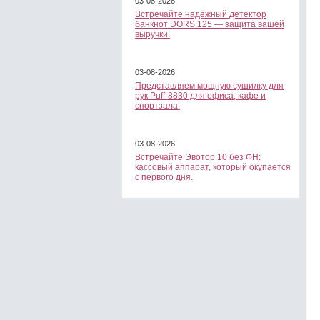
03-08-2026
Встречайте надёжный детектор
банкнот DORS 125 — защита вашей
выручки.
03-08-2026
Представляем мощную сушилку для
рук Puff-8830 для офиса, кафе и
спортзала.
03-08-2026
Встречайте Эвотор 10 без ФН:
кассовый аппарат, который окупается
с первого дня.