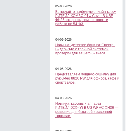
05-08-2026
Встречайте надёжную онлайн-кассу
РИТЕЙЛ-КОМБО-01Ф Cover B USE
ФН36: скорость, компактность и
работа по 54-ФЗ.
04-08-2026
Новинка: детектор банкнот Спектр-
Видео-7МА с тройной системой
проверки для вашего бизнеса.
04-08-2026
Представляем мощную сушилку для
рук G-teq 8826 PW для офисов, кафе и
спортзалов.
04-08-2026
Новинка: кассовый аппарат
РИТЕЙЛ-02Ф (У) B US WF AC ФН36 —
решение для быстрой и законной
торговли.