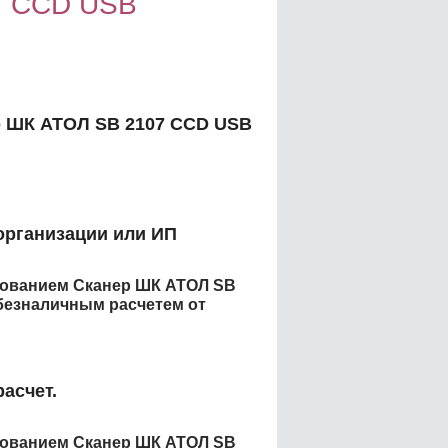
7 CCD USB
 ШК АТОЛ SB 2107 CCD USB
организации или ИП
енованием
Сканер ШК АТОЛ SB
езналичным расчетем от
асчет.
енованием
Сканер ШК АТОЛ SB