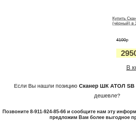
Купить Ска
(чёрный) в 
4100
p
295
В к
Если Вы нашли позицию
Сканер ШК АТОЛ SB 
дешевле?
Позвоните 8-911-924-85-66 и сообщите нам эту информ
предложим Вам более выгодное п