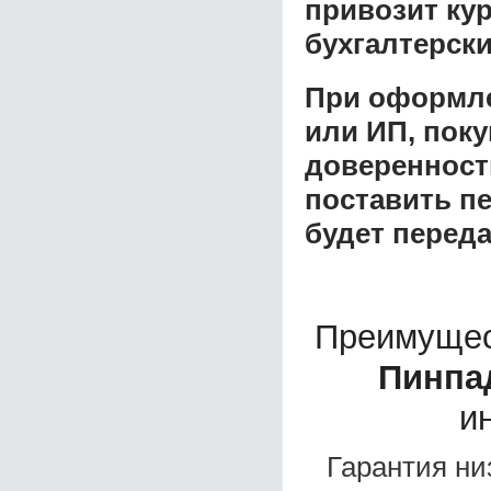
привозит ку
бухгалтерски
При оформле
или ИП, пок
доверенност
поставить пе
будет перед
Преимущес
Пинпад
и
Гарантия ни