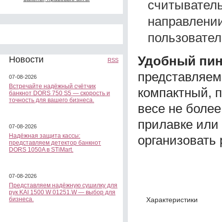
считыватель
направлении
пользовател
Удобный пин
Новости
RSS
представляем
07-08-2026
Встречайте надёжный счётчик
компактный, 
банкнот DORS 750 S5 — скорость и
точность для вашего бизнеса.
весе не более
прилавке или 
07-08-2026
Надёжная защита кассы:
организовать 
представляем детектор банкнот
DORS 1050A в STiMart.
07-08-2026
Представляем надёжную сушилку для
рук KAI 1500 W 01251.W — выбор для
Характеристики
бизнеса.