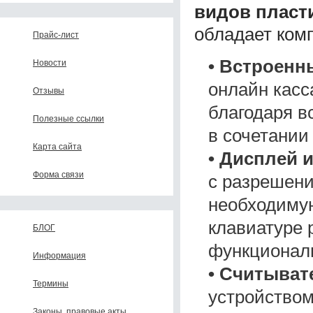
видов пласт
обладает комп
Прайс-лист
• Встроенн
Новости
онлайн касс
Отзывы
благодаря в
Полезные ссылки
в сочетании
Карта сайта
• Дисплей 
Форма связи
с разрешени
необходимую
клавиатуре
БЛОГ
функционал
Информация
• Считыват
Термины
устройством
Законы, правовые акты