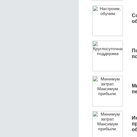
С
об
П
п
М
п
И
п
о