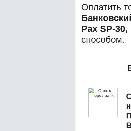
Оплатить т
Банковски
Pax SP-30,
способом.
О
П
В