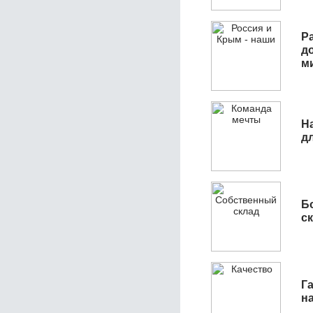
Р
д
м
Н
д
Б
с
Га
н