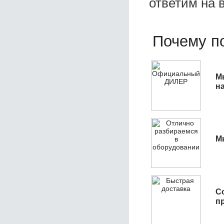
ответим на 
Почему по
М
н
М
С
п