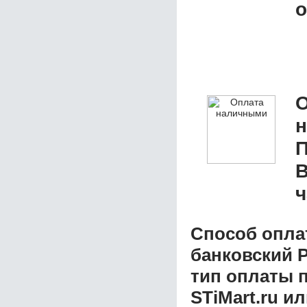
о
О
П
В
ч
Способ опла
банковский P
тип оплаты 
STiMart.ru и