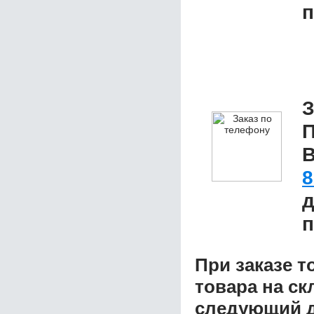
п
З
П
В
8
д
п
При заказе т
товара на ск
следующий д