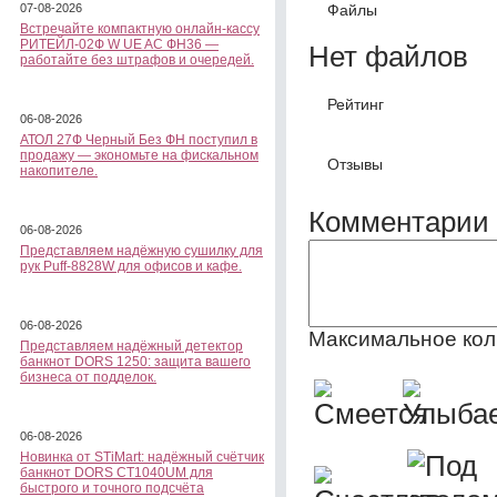
Файлы
07-08-2026
Встречайте компактную онлайн-кассу
РИТЕЙЛ-02Ф W UE AC ФН36 —
Нет файлов
работайте без штрафов и очередей.
Рейтинг
06-08-2026
АТОЛ 27Ф Черный Без ФН поступил в
продажу — экономьте на фискальном
Отзывы
накопителе.
Комментарии 
06-08-2026
Представляем надёжную сушилку для
рук Puff-8828W для офисов и кафе.
06-08-2026
Максимальное кол
Представляем надёжный детектор
банкнот DORS 1250: защита вашего
бизнеса от подделок.
06-08-2026
Новинка от STiMart: надёжный счётчик
банкнот DORS CT1040UM для
быстрого и точного подсчёта