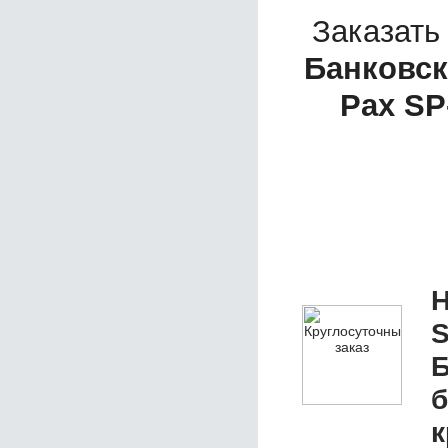
Заказать
Банковск
Pax SP
Н
S
Б
б
к