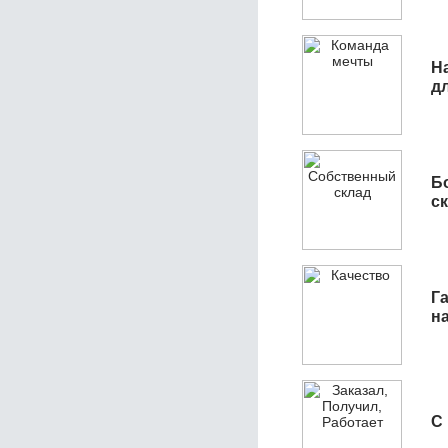
Н
д
Б
с
Га
н
С