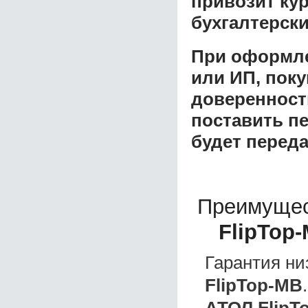
привозит ку
бухгалтерски
При оформле
или ИП, пок
доверенност
поставить пе
будет перед
Преимущес
FlipTop
Гарантия ни
FlipTop-MB