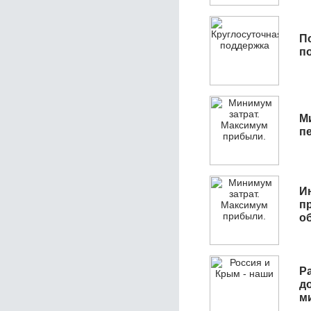
П
п
М
п
И
п
о
Р
д
м