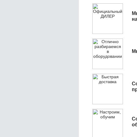
М
н
М
С
п
С
об