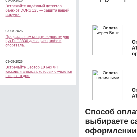
03-08-2026
Встречайте надёжный детектор
банкнот DORS 125 — защита вашей
выручки.
03-08-2026
Представляем мощную сушилку для
рук Puff-8830 для офиса, кафе и
О
спортзала.
А
о
03-08-2026
Встречайте Эвотор 10 без ФН:
кассовый аппарат, который окупается
с первого дня.
О
А
Способ опла
выбираете с
оформлении з