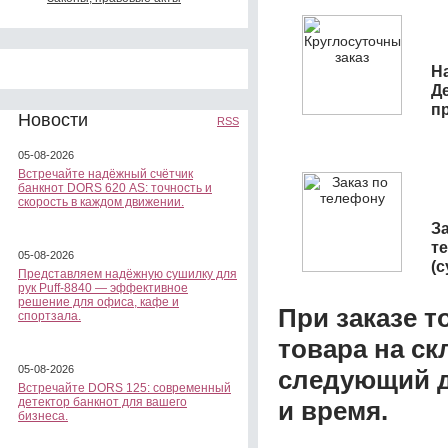
На
Д
п
Новости
RSS
05-08-2026
Встречайте надёжный счётчик
банкнот DORS 620 АS: точность и
скорость в каждом движении.
З
т
05-08-2026
(
Представляем надёжную сушилку для
рук Puff-8840 — эффективное
решение для офиса, кафе и
При заказе т
спортзала.
товара на ск
05-08-2026
следующий д
Встречайте DORS 125: современный
детектор банкнот для вашего
и время.
бизнеса.