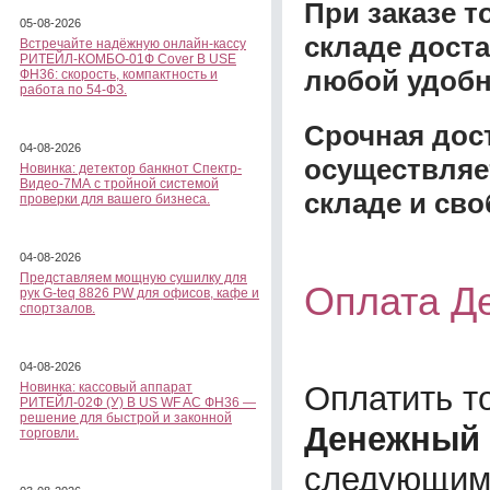
При заказе 
05-08-2026
складе доста
Встречайте надёжную онлайн-кассу
РИТЕЙЛ-КОМБО-01Ф Cover B USE
любой удобн
ФН36: скорость, компактность и
работа по 54-ФЗ.
Срочная дост
04-08-2026
осуществляе
Новинка: детектор банкнот Спектр-
Видео-7МА с тройной системой
складе и сво
проверки для вашего бизнеса.
04-08-2026
Представляем мощную сушилку для
Оплата Д
рук G-teq 8826 PW для офисов, кафе и
спортзалов.
04-08-2026
Оплатить т
Новинка: кассовый аппарат
РИТЕЙЛ-02Ф (У) B US WF AC ФН36 —
решение для быстрой и законной
Денежный 
торговли.
следующим