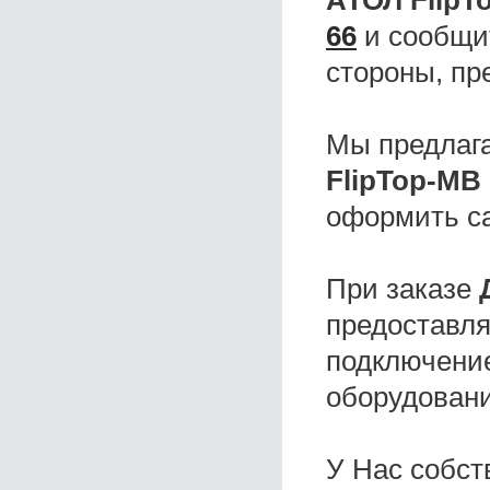
АТОЛ FlipT
66
и сообщит
стороны, пр
Мы предлаг
FlipTop-MB
оформить с
При заказе
предоставля
подключение
оборудовани
У Нас собс