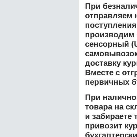
При безнали
отправляем н
поступления
производим 
сенсорный (
самовывозом 
доставку ку
Вместе с от
первичных б
При налично
товара на ск
и забираете 
привозит ку
бухгалтерски