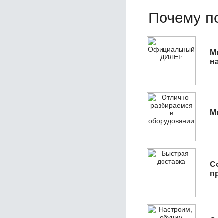
Почему по
М
н
М
С
п