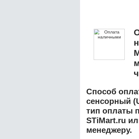
О
M
м
ч
Способ опла
сенсорный (
тип оплаты 
STiMart.ru и
менеджеру.