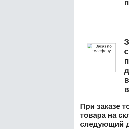
п
З
с
д
в
в
При заказе т
товара на ск
следующий д