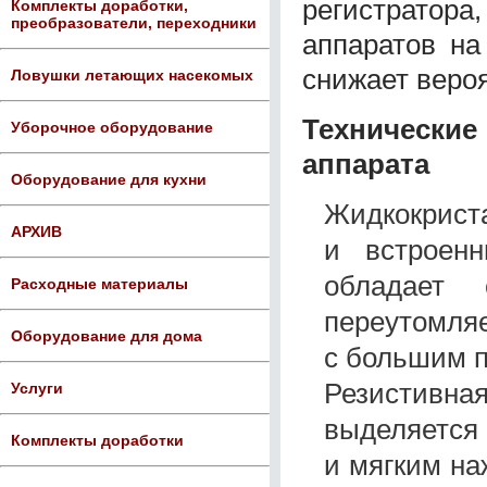
регистрато
Комплекты доработки,
преобразователи, переходники
аппаратов на
снижает веро
Ловушки летающих насекомых
Техническ
Уборочное оборудование
аппарата
Оборудование для кухни
Жидкокрист
АРХИВ
и встроен
обладает
Расходные материалы
переутомляе
Оборудование для дома
с большим п
Резистивна
Услуги
выделяется
Комплекты доработки
и мягким н