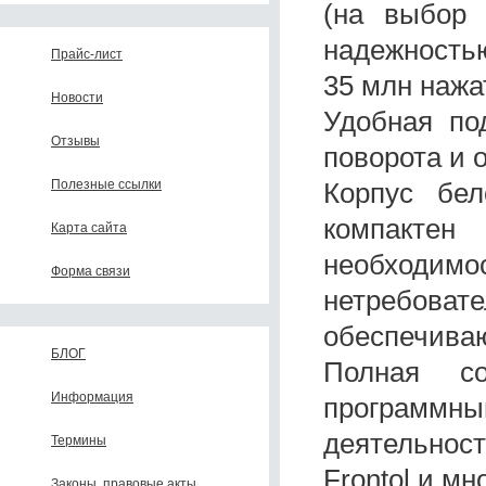
(на выбор 
надежность
Прайс-лист
35 млн нажа
Новости
Удобная по
Отзывы
поворота и 
Корпус бел
Полезные ссылки
компактен
Карта сайта
необход
Форма связи
нетребова
обеспечиваю
БЛОГ
Полная с
Информация
программны
деятельнос
Термины
Frontol и мн
Законы, правовые акты