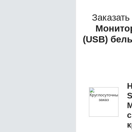
Заказать
Монито
(USB) бел
Н
S
М
с
к