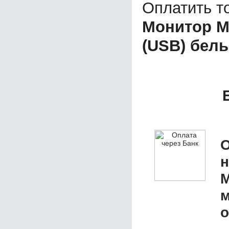
Оплатить т
Монитор M
(USB) бел
О
M
м
о