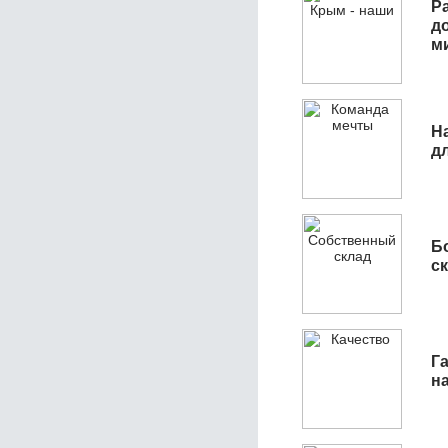
Р
д
м
Н
д
Б
с
Га
н