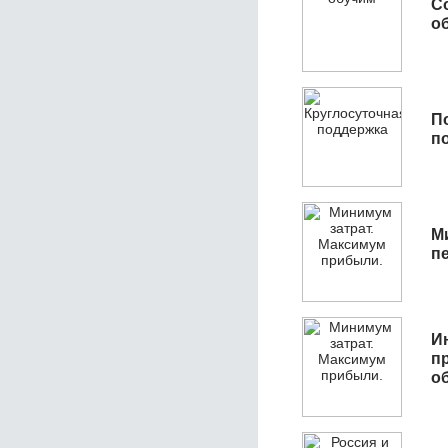
С
об
П
п
М
п
И
п
о