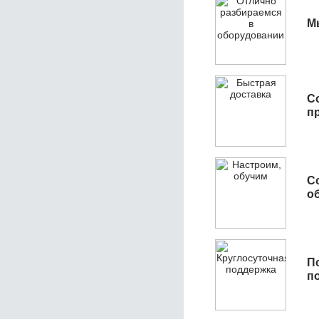
М
С
п
С
об
П
п