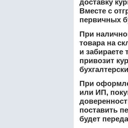
доставку ку
Вместе с от
первичных б
При налично
товара на ск
и забираете 
привозит ку
бухгалтерски
При оформле
или ИП, пок
доверенност
поставить пе
будет перед