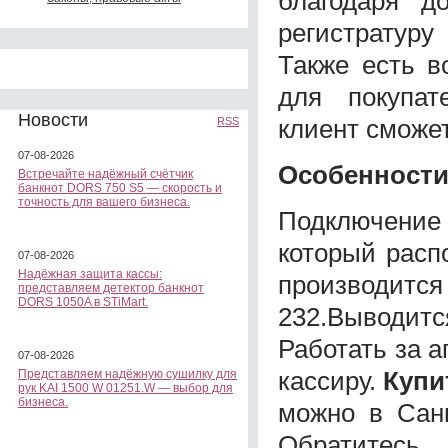
благодаря д
регистратуру
Также есть в
для покупат
Новости
клиент сможе
RSS
07-08-2026
Особенности
Встречайте надёжный счётчик
банкнот DORS 750 S5 — скорость и
точность для вашего бизнеса.
Подключение
который расп
07-08-2026
Надёжная защита кассы:
производит
представляем детектор банкнот
DORS 1050A в STiMart.
232.Выводитс
Работать за а
07-08-2026
кассиру.
Купи
Представляем надёжную сушилку для
рук KAI 1500 W 01251.W — выбор для
бизнеса.
можно в Санк
Обратитесь