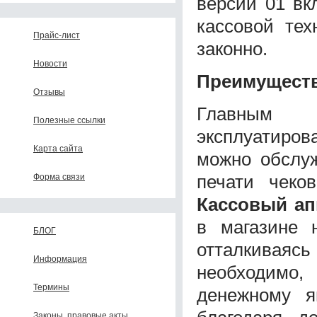
версии 01 вк
кассовой тех
Прайс-лист
законно.
Новости
Преимуществ
Отзывы
Главным п
Полезные ссылки
эксплуатиро
Карта сайта
можно обслуж
печати чеко
Форма связи
Кассовый ап
в магазине 
БЛОГ
отталкиваясь
Информация
необходимо,
Термины
денежному я
Законы, правовые акты