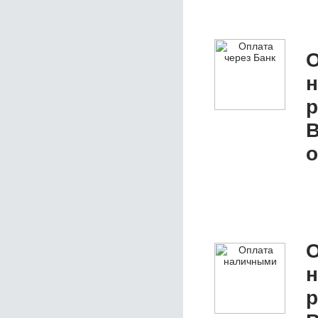
О
р
В
о
О
р