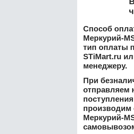
В
ч
Способ опла
Меркурий-MS
тип оплаты 
STiMart.ru и
менеджеру.
При безнали
отправляем н
поступления
производим 
Меркурий-MS
самовывозом 