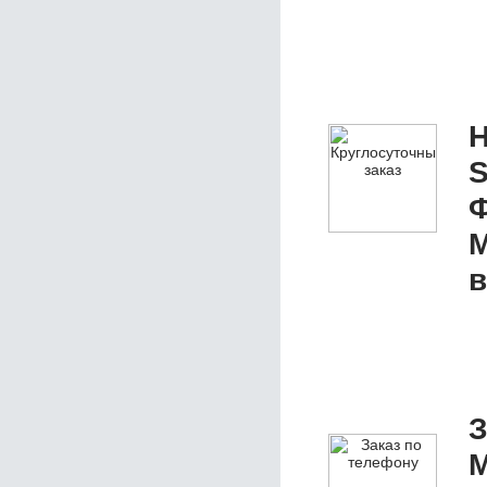
Н
S
Ф
M
в
З
М