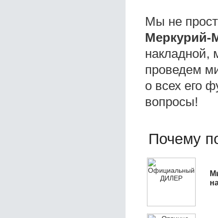
Мы не прос
Меркурий-M
накладной, 
проведем ми
о всех его ф
вопросы!
Почему по
М
н