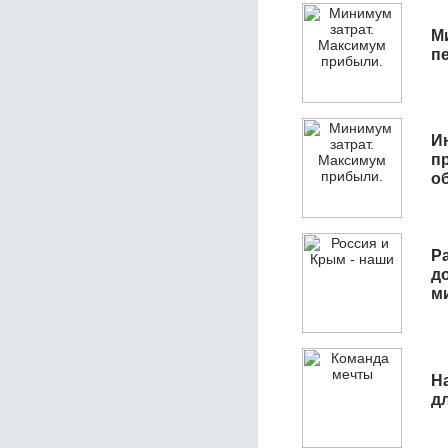
М
п
И
п
о
Р
д
м
Н
д