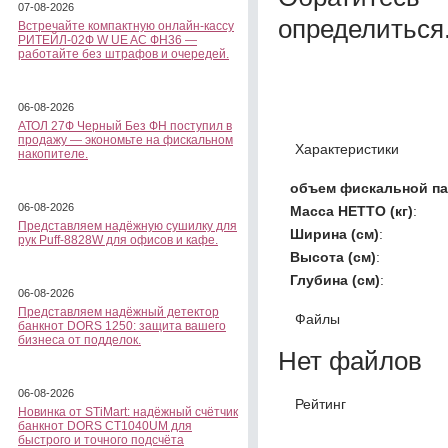
07-08-2026
определиться
Встречайте компактную онлайн-кассу
РИТЕЙЛ-02Ф W UE AC ФН36 —
работайте без штрафов и очередей.
06-08-2026
АТОЛ 27Ф Черный Без ФН поступил в
продажу — экономьте на фискальном
Характеристики
накопителе.
объем фискальной п
06-08-2026
Масса НЕТТО (кг)
:
Представляем надёжную сушилку для
Ширина (см)
:
рук Puff-8828W для офисов и кафе.
Высота (см)
:
Глубина (см)
:
06-08-2026
Представляем надёжный детектор
Файлы
банкнот DORS 1250: защита вашего
бизнеса от подделок.
Нет файлов
06-08-2026
Рейтинг
Новинка от STiMart: надёжный счётчик
банкнот DORS CT1040UM для
быстрого и точного подсчёта