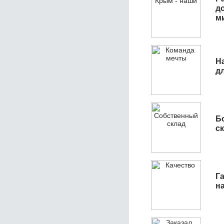
д
м
Н
д
Б
с
Га
н