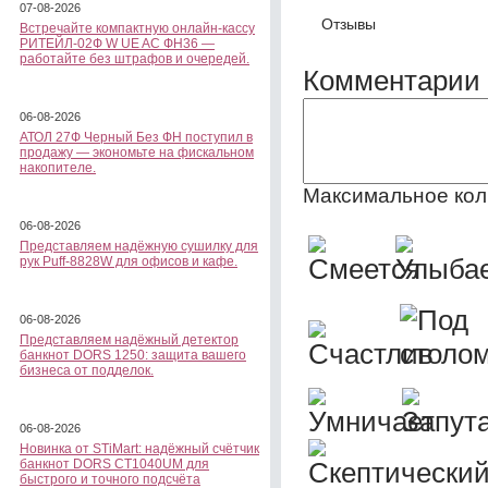
07-08-2026
Отзывы
Встречайте компактную онлайн-кассу
РИТЕЙЛ-02Ф W UE AC ФН36 —
работайте без штрафов и очередей.
Комментарии 
06-08-2026
АТОЛ 27Ф Черный Без ФН поступил в
продажу — экономьте на фискальном
накопителе.
Максимальное кол
06-08-2026
Представляем надёжную сушилку для
рук Puff-8828W для офисов и кафе.
06-08-2026
Представляем надёжный детектор
банкнот DORS 1250: защита вашего
бизнеса от подделок.
06-08-2026
Новинка от STiMart: надёжный счётчик
банкнот DORS CT1040UM для
быстрого и точного подсчёта