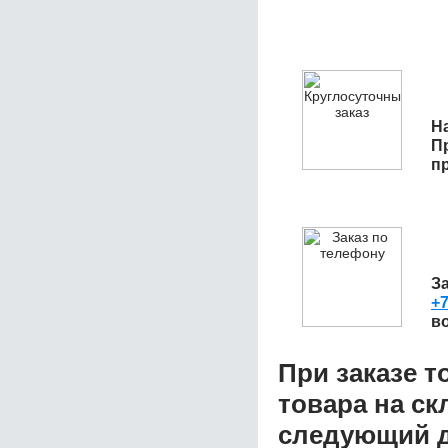
На
П
п
З
+7
в
При заказе т
товара на ск
следующий д