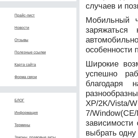
случаев и поз
Прайс-лист
Мобильный ч
заряжаться 
Новости
автомобильн
Отзывы
особенности п
Полезные ссылки
Широкие воз
Карта сайта
успешно ра
Форма связи
благодаря 
разнообраз
БЛОГ
XP/2K/Vista/W
7/Window(CE
Информация
зависимости 
Термины
выбрать одну 
Законы, правовые акты