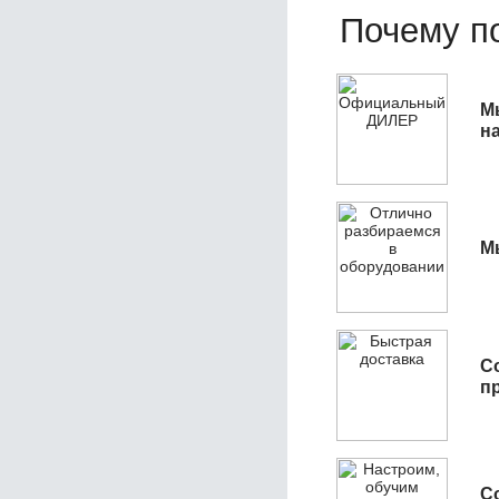
Почему по
М
н
М
С
п
С