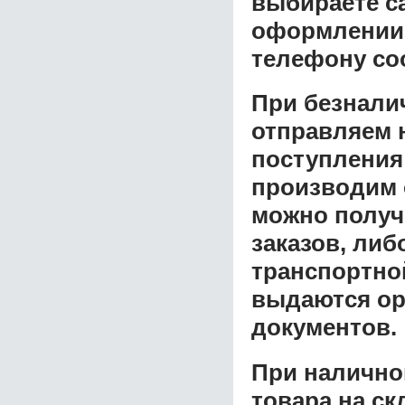
выбираете с
оформлении з
телефону со
При безнали
отправляем н
поступления
производим 
можно получ
заказов, либ
транспортной
выдаются ор
документов.
При налично
товара на ск