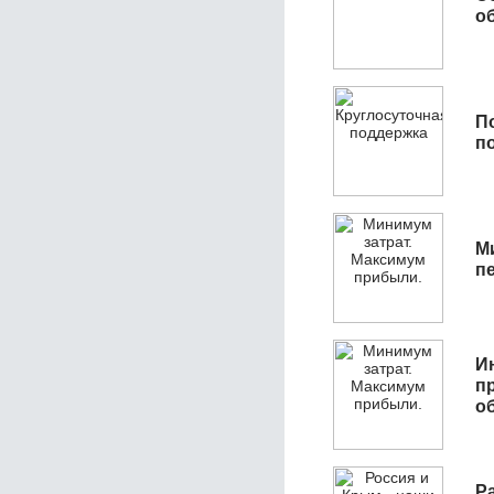
об
П
п
М
п
И
п
о
Р