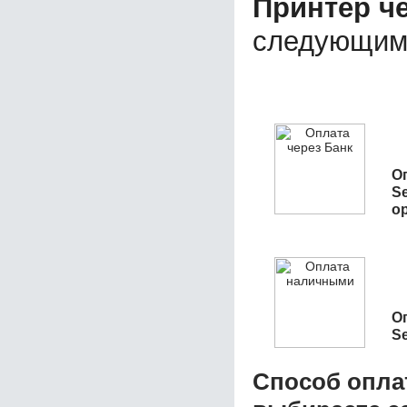
Принтер ч
следующим
О
S
о
О
S
Способ опла