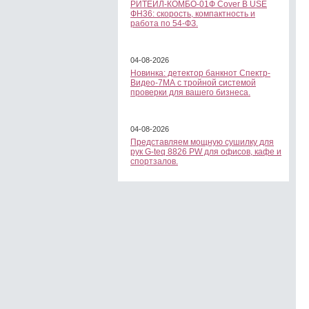
РИТЕЙЛ-КОМБО-01Ф Cover B USE
ФН36: скорость, компактность и
работа по 54-ФЗ.
04-08-2026
Новинка: детектор банкнот Спектр-
Видео-7МА с тройной системой
проверки для вашего бизнеса.
04-08-2026
Представляем мощную сушилку для
рук G-teq 8826 PW для офисов, кафе и
спортзалов.