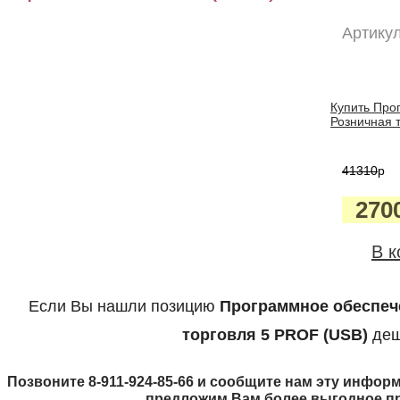
Артикул
Купить Про
Розничная т
41310
p
270
В к
Если Вы нашли позицию
Программное обеспеч
торговля 5 PROF (USB)
деш
Позвоните 8-911-924-85-66 и сообщите нам эту информ
предложим Вам более выгодное п