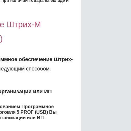
 при наличии товара на складе и
ие Штрих-М
)
ммное обеспечение Штрих-
ледующим способом.
организации или ИП
енованием
Программное
рговля 5 PROF (USB)
Вы
рганизации или ИП.