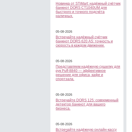
Новинка от STiMart: надёжный счётчик
банкнот DORS CT1040UM для
быстрого и точного подсчёта
наличных.
05-08-2026
Встречайте надёжный счётчик
банкнот DORS 620 АS: точность и
скорость в каждом движении.
05-08-2026
Представляем надёжную сушилку для
рук Puff-8840 — эффективное
решение для офиса, кафе и
спортзала.
05-08-2026
Встречайте DORS 125: современный
детектор банкнот для вашего
бизнеса.
05-08-2026
Встречайте надёжную онлайн-кассу