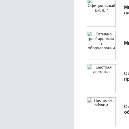
М
н
М
С
п
С
об