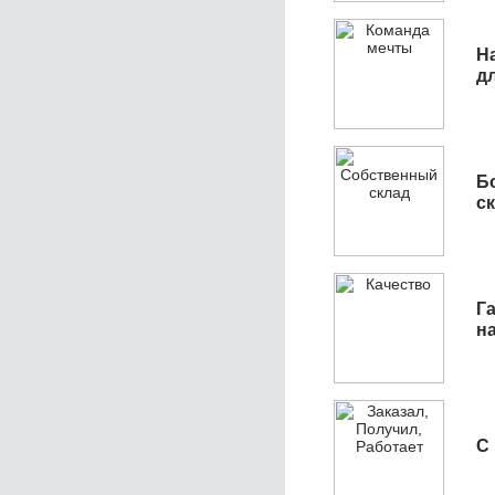
Н
д
Б
с
Га
н
С