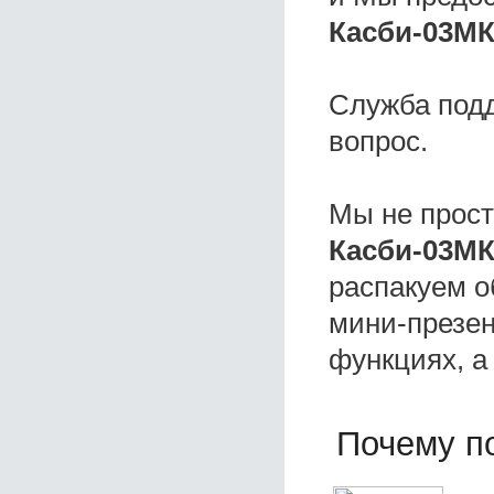
Касби-03МК
Служба под
вопрос.
Мы не прос
Касби-03М
распакуем о
мини-презен
функциях, а
Почему по