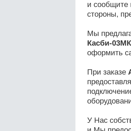
и сообщите 
стороны, пр
Мы предлаг
Касби-03М
оформить с
При заказе
предоставля
подключение
оборудовани
У Нас собс
и Мы предо