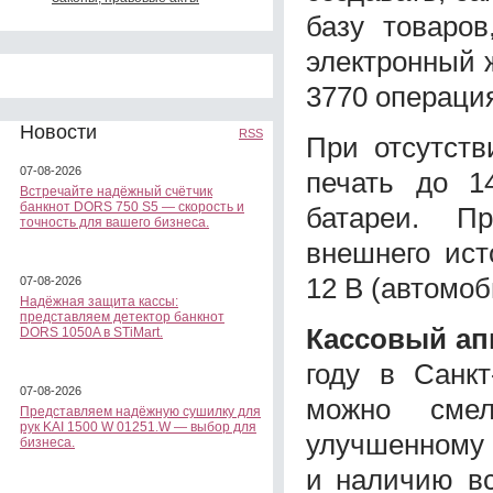
базу товаро
электронный 
3770 операци
Новости
RSS
При отсутств
07-08-2026
печать до 1
Встречайте надёжный счётчик
банкнот DORS 750 S5 — скорость и
батареи. Пр
точность для вашего бизнеса.
внешнего ист
12 В (автомоб
07-08-2026
Надёжная защита кассы:
представляем детектор банкнот
Кассовый ап
DORS 1050A в STiMart.
году в Санкт
07-08-2026
можно смел
Представляем надёжную сушилку для
рук KAI 1500 W 01251.W — выбор для
улучшенному
бизнеса.
и наличию вс