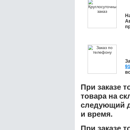
На
А
п
З
91
в
При заказе т
товара на ск
следующий д
и время.
При заказе 