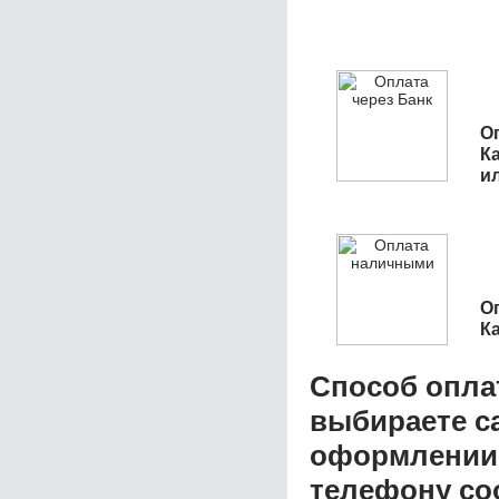
О
К
и
О
К
Способ опла
выбираете с
оформлении з
телефону со