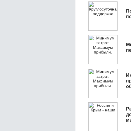
П
п
М
п
И
п
о
Р
д
м