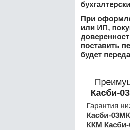
бухгалтерски
При оформле
или ИП, пок
доверенност
поставить пе
будет перед
Преимущ
Касби-0
Гарантия ни
Касби-03М
ККМ Касби