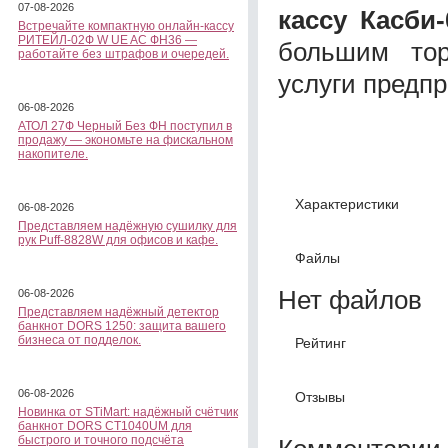
07-08-2026
кассу Касби
Встречайте компактную онлайн-кассу
РИТЕЙЛ-02Ф W UE AC ФН36 —
большим то
работайте без штрафов и очередей.
услуги предп
06-08-2026
АТОЛ 27Ф Черный Без ФН поступил в
продажу — экономьте на фискальном
накопителе.
Характеристики
06-08-2026
Представляем надёжную сушилку для
рук Puff-8828W для офисов и кафе.
Файлы
Нет файлов
06-08-2026
Представляем надёжный детектор
банкнот DORS 1250: защита вашего
бизнеса от подделок.
Рейтинг
06-08-2026
Отзывы
Новинка от STiMart: надёжный счётчик
банкнот DORS CT1040UM для
быстрого и точного подсчёта