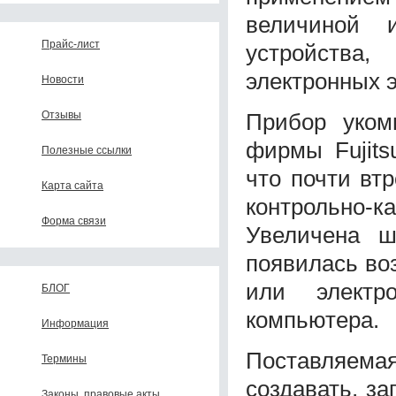
величиной и
Прайс-лист
устройства
электронных 
Новости
Прибор уком
Отзывы
фирмы Fujits
Полезные ссылки
что почти вт
Карта сайта
контрольно-к
Форма связи
Увеличена ш
появилась во
или электр
БЛОГ
компьютера.
Информация
Поставляемая
Термины
создавать, за
Законы, правовые акты