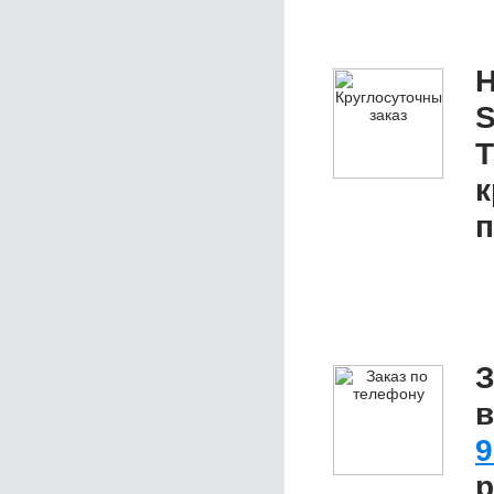
Н
S
Т
к
п
З
в
9
р