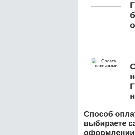
Г
б
о
О
Г
н
Способ опла
выбираете с
оформлении з