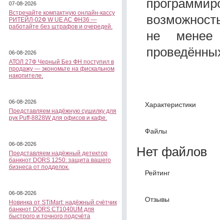
программиро
07-08-2026
Встречайте компактную онлайн-кассу
возможность
РИТЕЙЛ-02Ф W UE AC ФН36 —
работайте без штрафов и очередей.
не менее
проведённых
06-08-2026
АТОЛ 27Ф Черный Без ФН поступил в
продажу — экономьте на фискальном
накопителе.
06-08-2026
Характеристики
Представляем надёжную сушилку для
рук Puff-8828W для офисов и кафе.
Файлы
06-08-2026
Нет файлов
Представляем надёжный детектор
банкнот DORS 1250: защита вашего
бизнеса от подделок.
Рейтинг
06-08-2026
Отзывы
Новинка от STiMart: надёжный счётчик
банкнот DORS CT1040UM для
быстрого и точного подсчёта