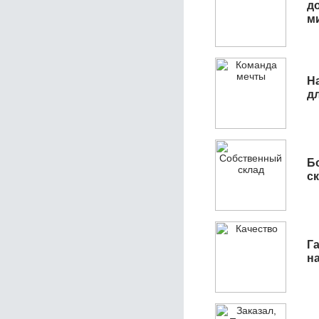
д
м
Н
д
Б
с
Га
н