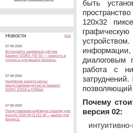
быть устано
пространство
120х32 пикс
графическ
Новости
RSS
устройство
07-08-2026
информации,
Встречайте надёжный счётчик
банкнот DORS 750 S5 — скорость и
диалоговым 
точность для вашего бизнеса.
работа с н
07-08-2026
затруднений.
Надёжная защита кассы:
представляем детектор банкнот
позволяющий 
DORS 1050A в STiMart.
Почему стои
07-08-2026
версия 02:
Представляем надёжную сушилку для
рук KAI 1500 W 01251.W — выбор для
бизнеса.
интуитивно-