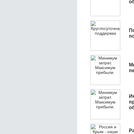
об
П
п
М
п
И
п
о
Р