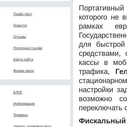
Портативны
Прайс-лист
которого не 
рамках ев
Новости
Государствен
Отзывы
для быстрой
Полезные ссылки
средствами, 
Карта сайта
кассы в моб
трафика,
Ге
Форма связи
стационарн
настройки за
БЛОГ
возможно с
Информация
переключать 
Термины
Фискальный
Законы, правовые акты