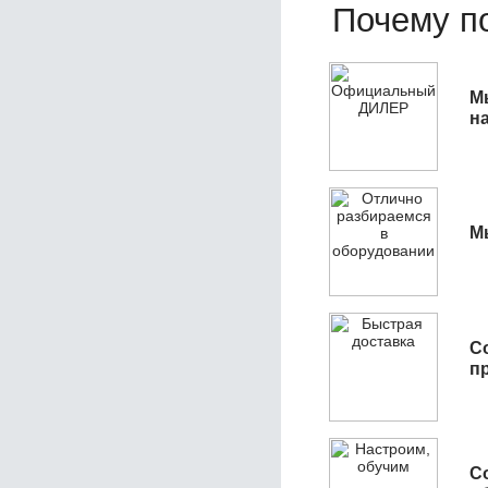
Почему по
М
н
М
С
п
С