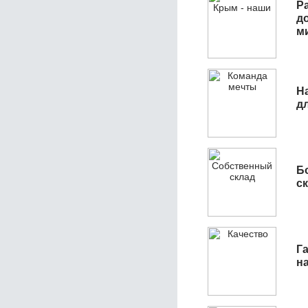
Р
д
м
Н
д
Б
с
Га
н