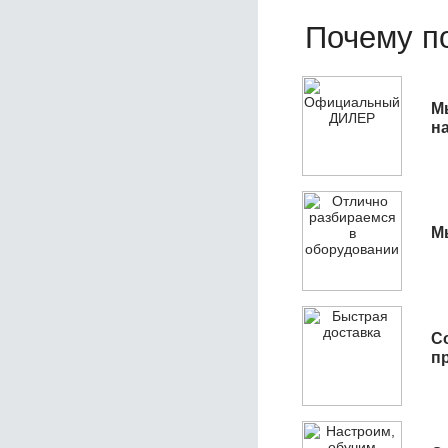
Почему по
М
н
М
С
п