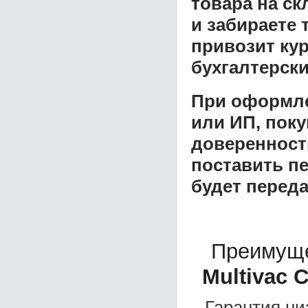
товара на ск
и забираете 
привозит ку
бухгалтерски
При оформле
или ИП, пок
доверенност
поставить пе
будет перед
Преимуще
Multivac 
Гарантия ни