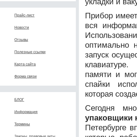
укладки и ва
Прибор имеет
Прайс-лист
вся информац
Новости
Использован
Отзывы
оптимально н
Полезные ссылки
запуск осуще
клавиатуре.
Карта сайта
памяти и мог
Форма связи
спайки испо
которая созд
БЛОГ
Сегодня мно
Информация
упаковщики 
Термины
Петербурге в
Законы, правовые акты