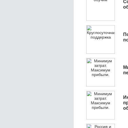
С
об
П
п
М
п
И
п
о