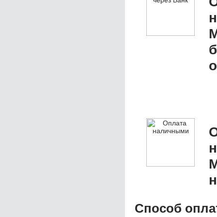
О
M
б
о
О
M
н
Способ опла