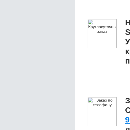
Н
S
У
к
п
З
C
9
д