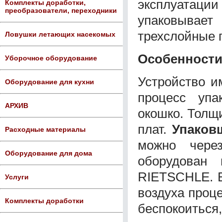
эксплуатаци
Комплекты доработки,
преобразователи, переходники
упаковыва
трехслойные 
Ловушки летающих насекомых
Особенности 
Уборочное оборудование
Устройство и
Оборудование для кухни
процесс упа
АРХИВ
окошко. Толщ
плат.
Упаковщ
Расходные материалы
можно чере
Оборудование для дома
оборудован
RIETSCHLE. Б
Услуги
воздуха проце
Комплекты доработки
беспокоиться