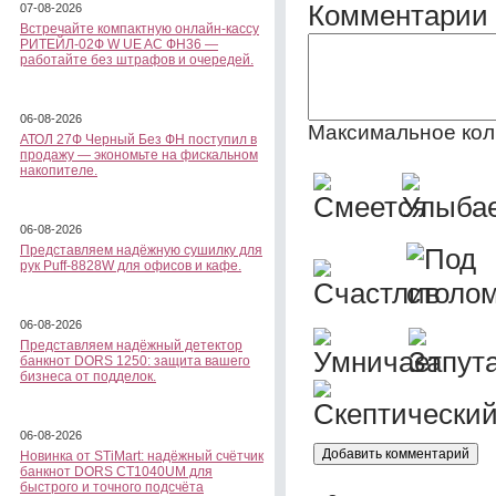
Комментарии 
07-08-2026
Встречайте компактную онлайн-кассу
РИТЕЙЛ-02Ф W UE AC ФН36 —
работайте без штрафов и очередей.
06-08-2026
Максимальное кол
АТОЛ 27Ф Черный Без ФН поступил в
продажу — экономьте на фискальном
накопителе.
06-08-2026
Представляем надёжную сушилку для
рук Puff-8828W для офисов и кафе.
06-08-2026
Представляем надёжный детектор
банкнот DORS 1250: защита вашего
бизнеса от подделок.
06-08-2026
Новинка от STiMart: надёжный счётчик
банкнот DORS CT1040UM для
быстрого и точного подсчёта