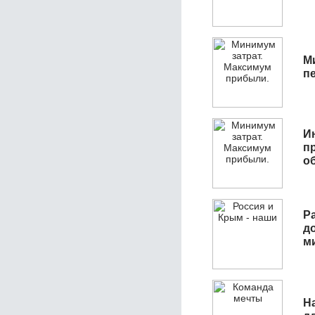
М
п
И
п
о
Р
д
м
Н