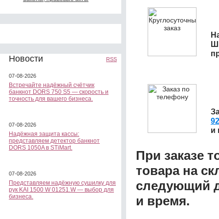
На
Ш
п
Новости
RSS
07-08-2026
Встречайте надёжный счётчик
банкнот DORS 750 S5 — скорость и
точность для вашего бизнеса.
З
92
07-08-2026
и
Надёжная защита кассы:
представляем детектор банкнот
DORS 1050A в STiMart.
При заказе т
товара на ск
07-08-2026
следующий д
Представляем надёжную сушилку для
рук KAI 1500 W 01251.W — выбор для
бизнеса.
и время.