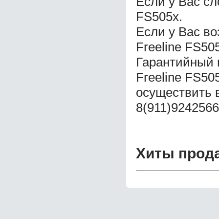
Если у Вас сл
FS505x.
Если у Вас в
Freeline FS50
Гарантийный 
Freeline FS50
осуществить 
8(911)9242566
Хиты прод