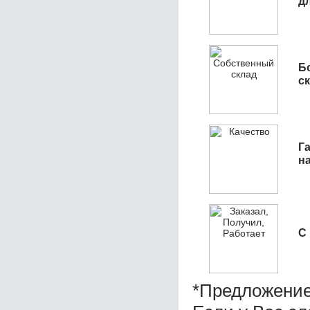
д
Б
с
Га
н
С
*Предложение