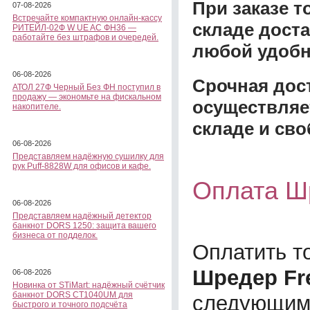
При заказе 
07-08-2026
Встречайте компактную онлайн-кассу
складе доста
РИТЕЙЛ-02Ф W UE AC ФН36 —
работайте без штрафов и очередей.
любой удобн
06-08-2026
Срочная дост
АТОЛ 27Ф Черный Без ФН поступил в
продажу — экономьте на фискальном
осуществляе
накопителе.
складе и сво
06-08-2026
Представляем надёжную сушилку для
рук Puff-8828W для офисов и кафе.
Оплата Шр
06-08-2026
Представляем надёжный детектор
банкнот DORS 1250: защита вашего
бизнеса от подделок.
Оплатить т
Шредер Fre
06-08-2026
Новинка от STiMart: надёжный счётчик
банкнот DORS CT1040UM для
следующим
быстрого и точного подсчёта