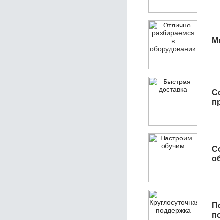
М
С
п
С
об
П
п