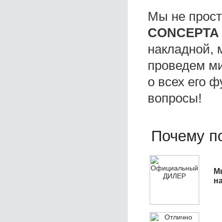
Мы не прос
CONCEPTA
накладной, 
проведем ми
о всех его ф
вопросы!
Почему по
М
н