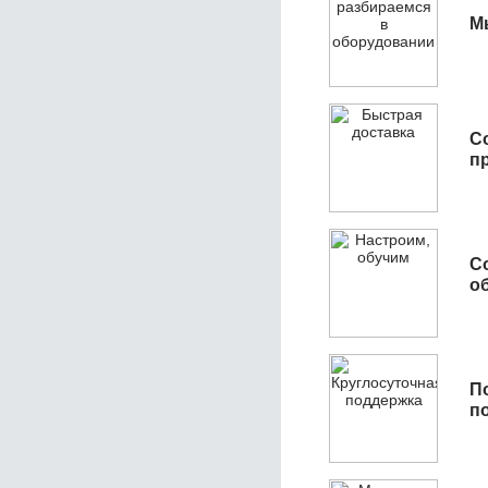
М
С
п
С
об
П
п