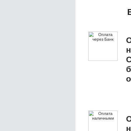
О
б
о
О