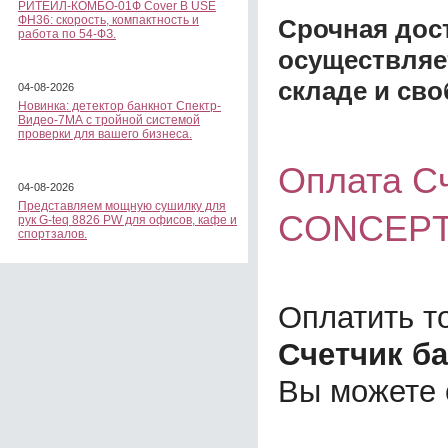
РИТЕЙЛ-КОМБО-01Ф Cover B USE
ФН36: скорость, компактность и
Срочная дост
работа по 54-ФЗ.
осуществляе
складе и сво
04-08-2026
Новинка: детектор банкнот Спектр-
Видео-7МА с тройной системой
проверки для вашего бизнеса.
Оплата Сч
04-08-2026
Представляем мощную сушилку для
CONCEPT
рук G-teq 8826 PW для офисов, кафе и
спортзалов.
Оплатить т
Счетчик б
Вы можете