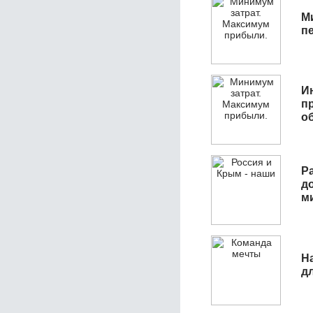
М
п
И
п
о
Р
д
м
Н
д