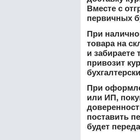
Вместе с от
первичных б
При налично
товара на ск
и забираете 
привозит ку
бухгалтерски
При оформле
или ИП, пок
доверенност
поставить пе
будет перед