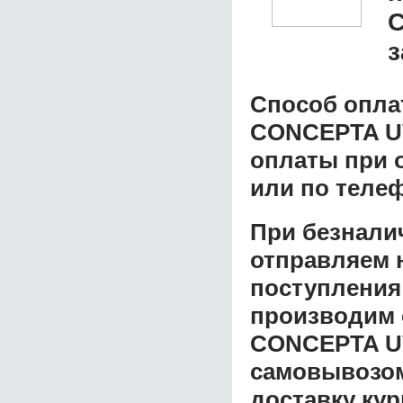
з
Способ опла
CONCEPTA 
оплаты при о
или по теле
При безнали
отправляем н
поступления
производим 
CONCEPTA 
самовывозом 
доставку ку