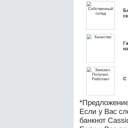
Б
с
Га
н
С
*Предложение
Если у Вас с
банкнот Cas