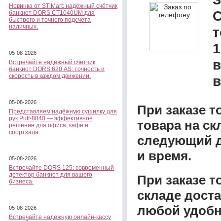
Новинка от STiMart: надёжный счётчик
банкнот DORS CT1040UM для
быстрого и точного подсчёта
наличных.
1
05-08-2026
в
Встречайте надёжный счётчик
банкнот DORS 620 АS: точность и
скорость в каждом движении.
в
05-08-2026
При заказе т
Представляем надёжную сушилку для
рук Puff-8840 — эффективное
товара на ск
решение для офиса, кафе и
спортзала.
следующий д
и время.
05-08-2026
Встречайте DORS 125: современный
детектор банкнот для вашего
При заказе 
бизнеса.
складе доста
любой удобн
05-08-2026
Встречайте надёжную онлайн-кассу