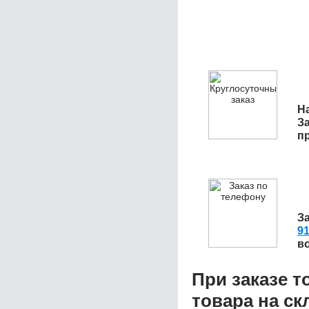
На
З
п
З
91
в
При заказе т
товара на ск