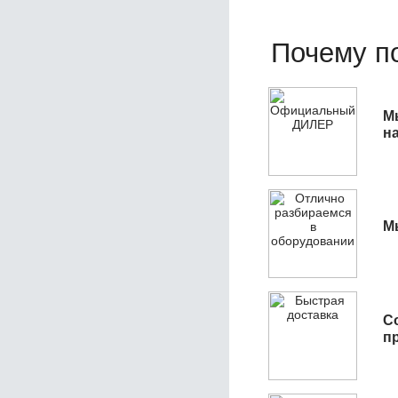
Почему по
М
н
М
С
п