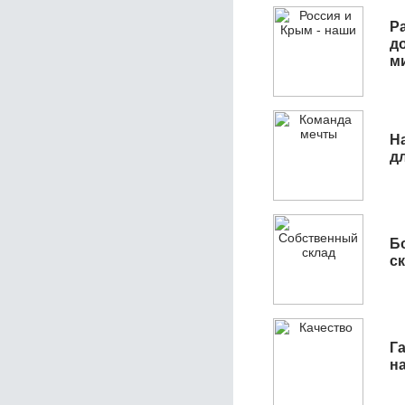
Р
д
м
Н
д
Б
с
Га
н