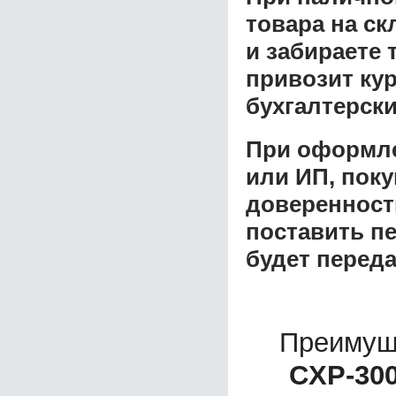
товара на ск
и забираете 
привозит ку
бухгалтерски
При оформле
или ИП, пок
доверенност
поставить пе
будет перед
Преимущ
СXP-300