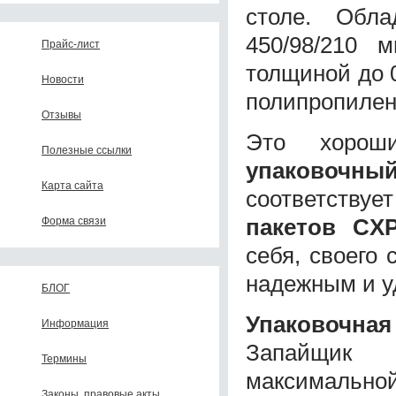
столе. Обл
450/98/210 
Прайс-лист
толщиной до 0
Новости
полипропилен
Отзывы
Это хорош
Полезные ссылки
упаковочны
Карта сайта
соответствуе
пакетов СXP-
Форма связи
себя, своего 
надежным и у
БЛОГ
Упаковочная
Информация
Запайщик 
Термины
максимальной
Законы, правовые акты