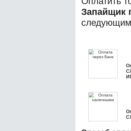
Оплатить т
Запайщик 
следующим
О
С
И
О
С