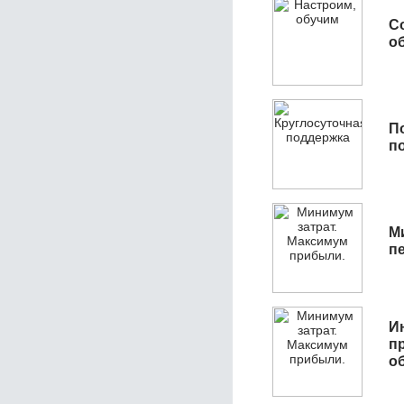
С
об
П
п
М
п
И
п
о