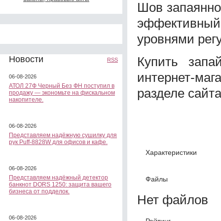
Шов запаянно
эффективны
уровнями рег
Купить зап
Новости
RSS
интернет-маг
06-08-2026
АТОЛ 27Ф Черный Без ФН поступил в
разделе сайта
продажу — экономьте на фискальном
накопителе.
06-08-2026
Представляем надёжную сушилку для
рук Puff-8828W для офисов и кафе.
Характеристики
06-08-2026
Представляем надёжный детектор
Файлы
банкнот DORS 1250: защита вашего
бизнеса от подделок.
Нет файлов
06-08-2026
Рейтинг