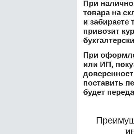
При налично
товара на ск
и забираете 
привозит ку
бухгалтерски
При оформле
или ИП, пок
доверенност
поставить пе
будет перед
Преимущ
и