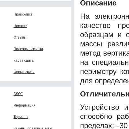
Описание
На электрон
Прайс-лист
качество пр
Новости
образцам и о
Отзывы
массы разли
Полезные ссылки
метод вертик
на специальн
Карта сайта
периметру ко
Форма связи
для определе
Отличительн
БЛОГ
Устройство и
Информация
способно раб
Термины
пределах: -3
Законы, правовые акты