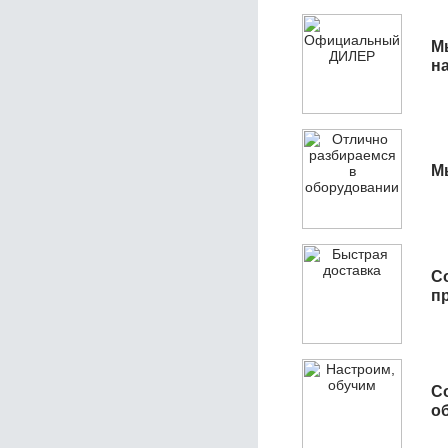
М
н
М
С
п
С
об