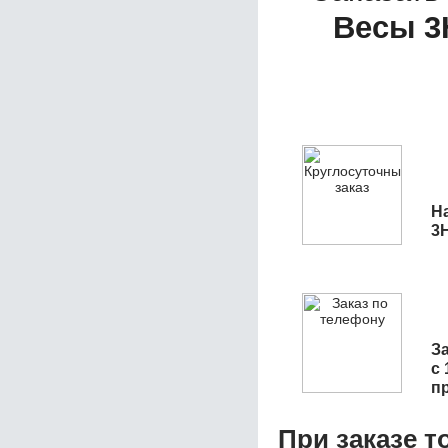
Весы 3
Н
3
З
с 
п
При заказе т