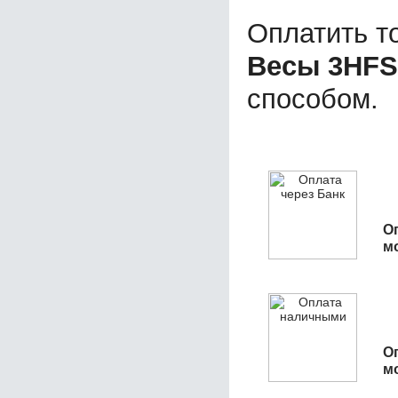
Оплатить т
Весы 3HFS
способом.
О
м
О
м