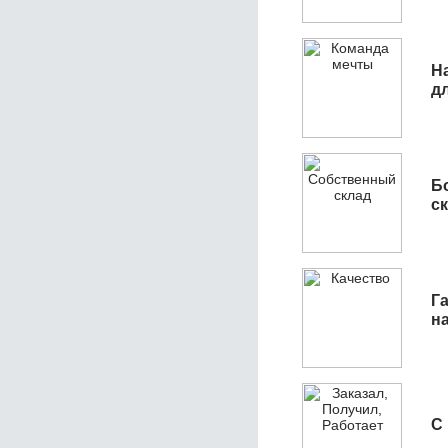
Н
д
Б
с
Га
н
С