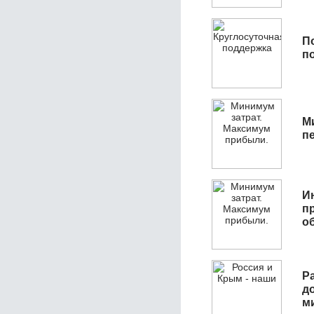
П
п
М
п
И
п
о
Р
д
м