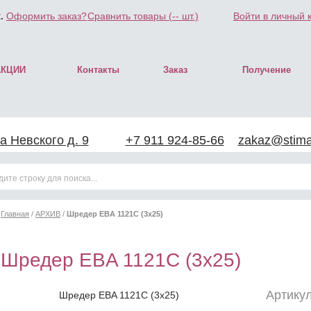
.
Оформить заказ?
Сравнить товары (
--
шт.)
Войти в личный 
АКЦИИ
Контакты
Заказ
Получение
а Невского д. 9
+7 911 924-85-66
zakaz@stimar
Главная
/
АРХИВ
/
Шредер EBA 1121C (3x25)
Шредер EBA 1121C (3x25)
Артикул
Шредер EBA 1121C (3x25)