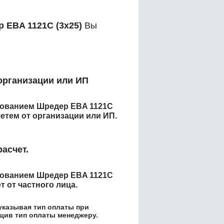
 EBA 1121C (3x25)
Вы
организации или ИП
енованием
Шредер EBA 1121C
тем от организации или ИП.
асчет.
енованием
Шредер EBA 1121C
 от частного лица.
указывая тип оплаты при
бщив тип оплаты менеджеру.