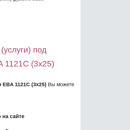
(услуги) под
 1121C (3x25)
 EBA 1121C (3x25)
Вы можете
:
 на сайте