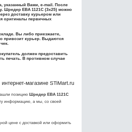
 указанный Вами, e-mail. После
у.
Шредер EBA 1121C (3x25)
можно
через доставку курьером или
ся оригиналы первичных
складе. Вы либо приезжаете,
его привозит курьер. Выдаются
чек.
окупатель должен предоставить
ть печать. В противном случае
 интернет-магазине STiMart.ru
 нашли позицию
Шредер EBA 1121C
ту информацию, а мы, со своей
ной цене с доставкой или оформить