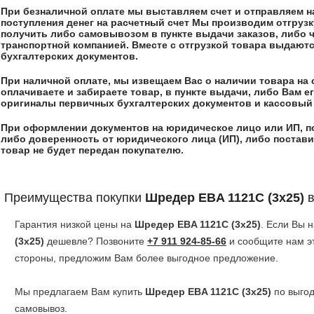
При безналичной оплате мы выставляем счет и отправляем на,
поступления денег на расчетный счет Мы производим отгрузк
получить либо самовывозом в пункте выдачи заказов, либо 
транспортной компанией. Вместе с отгрузкой товара выдают
бухгалтерских документов.
При наличной оплате, мы извещаем Вас о наличии товара на 
оплачиваете и забираете товар, в пункте выдачи, либо Вам 
оригиналы первичных бухгалтерских документов и кассовый 
При оформлении документов на юридическое лицо или ИП, п
либо доверенность от юридического лица (ИП), либо постави
товар не будет передан покупателю.
Преимущества покупки
Шредер EBA 1121C (3x25)
в
Гарантия низкой цены на
Шредер EBA 1121C (3x25)
. Если Вы
(3x25)
дешевле? Позвоните
+7 911 924-85-66
и сообщите нам э
стороны, предложим Вам более выгодное предложение.
Мы предлагаем Вам купить
Шредер EBA 1121C (3x25)
по выгод
самовывоз.