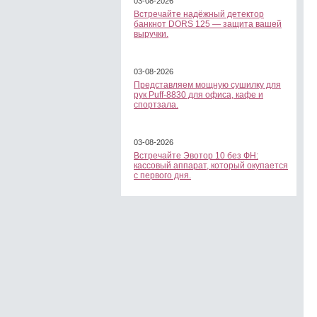
03-08-2026
Встречайте надёжный детектор
банкнот DORS 125 — защита вашей
выручки.
03-08-2026
Представляем мощную сушилку для
рук Puff-8830 для офиса, кафе и
спортзала.
03-08-2026
Встречайте Эвотор 10 без ФН:
кассовый аппарат, который окупается
с первого дня.