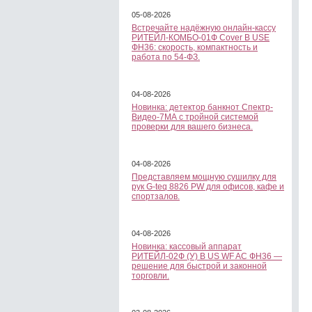
05-08-2026
Встречайте надёжную онлайн-кассу
РИТЕЙЛ-КОМБО-01Ф Cover B USE
ФН36: скорость, компактность и
работа по 54-ФЗ.
04-08-2026
Новинка: детектор банкнот Спектр-
Видео-7МА с тройной системой
проверки для вашего бизнеса.
04-08-2026
Представляем мощную сушилку для
рук G-teq 8826 PW для офисов, кафе и
спортзалов.
04-08-2026
Новинка: кассовый аппарат
РИТЕЙЛ-02Ф (У) B US WF AC ФН36 —
решение для быстрой и законной
торговли.