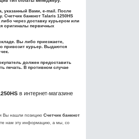
бщив тип оплаты менеджеру.
 указанный Вами, e-mail. После
у.
Счетчик банкнот Talaris 1250HS
 либо через доставку курьером или
ся оригиналы первичных
складе. Вы либо приезжаете,
его привозит курьер. Выдаются
чек.
окупатель должен предоставить
ть печать. В противном случае
 1250HS
в интернет-магазине
ли Вы нашли позицию
Счетчик банкнот
те нам эту информацию, а мы, со