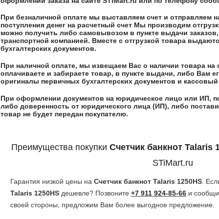
оформлении заказа на сайте STiMart.ru или по телефону соо
При безналичной оплате мы выставляем счет и отправляем на,
поступления денег на расчетный счет Мы производим отгрузк
можно получить либо самовывозом в пункте выдачи заказов,
транспортной компанией. Вместе с отгрузкой товара выдают
бухгалтерских документов.
При наличной оплате, мы извещаем Вас о наличии товара на 
оплачиваете и забираете товар, в пункте выдачи, либо Вам 
оригиналы первичных бухгалтерских документов и кассовый 
При оформлении документов на юридическое лицо или ИП, п
либо доверенность от юридического лица (ИП), либо постави
товар не будет передан покупателю.
Преимущества покупки
Счетчик банкнот Talaris
STiMart.ru
Гарантия низкой цены на
Счетчик банкнот Talaris 1250HS
. Ес
Talaris 1250HS
дешевле? Позвоните
+7 911 924-85-66
и сообщи
своей стороны, предложим Вам более выгодное предложение.