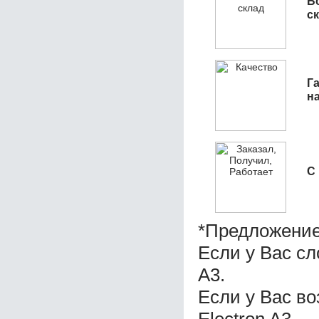
Б
с
Га
н
С
*Предложение
Если у Вас сл
A3.
Если у Вас во