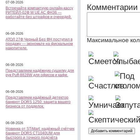
07-08-2026
Комментарии 
Встречайте компактную онлайн-кассу
РИТЕЙЛ-02Ф W UE AC ФН36 —
работайте без штрафов и очередей.
06-08-2026
Максимальное кол
АТОЛ 27Ф Черный Без ФН поступил в
продажу — экономьте на фискальном
накопителе.
06-08-2026
Представляем надёжную сушилку для
рук Puff-8828W для офисов и кафе.
06-08-2026
Представляем надёжный детектор
банкнот DORS 1250: защита вашего
бизнеса от подделок.
06-08-2026
Новинка от STiMart: надёжный счётчик
банкнот DORS CT1040UM для
быстрого и точного подсчёта