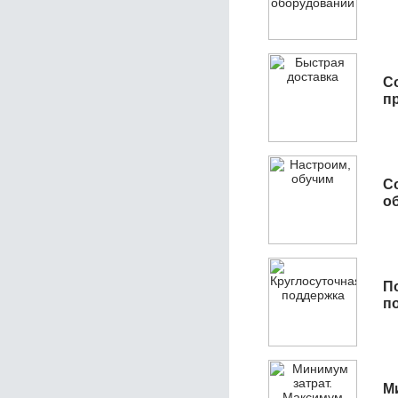
С
п
С
об
П
п
М