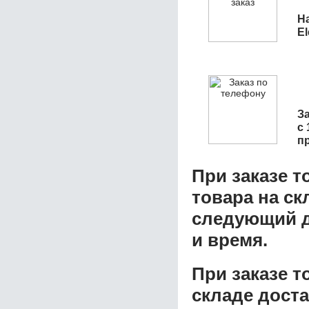
Н
El
З
с 
п
При заказе т
товара на ск
следующий д
и время.
При заказе 
складе доста