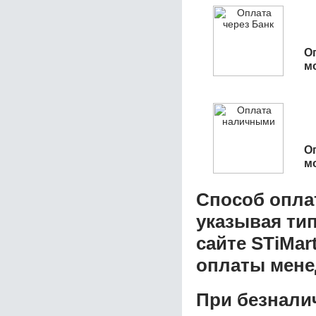
О
м
О
м
Способ опла
указывая ти
сайте STiMar
оплаты мене
При безнали