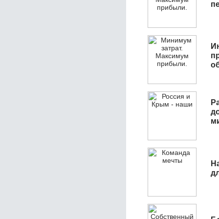
п
И
п
о
Р
д
м
Н
д