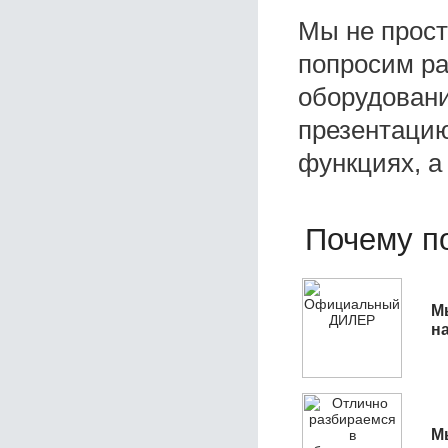
Мы не прос
попросим ра
оборудовани
презентацию
функциях, а
Почему по
М
н
М