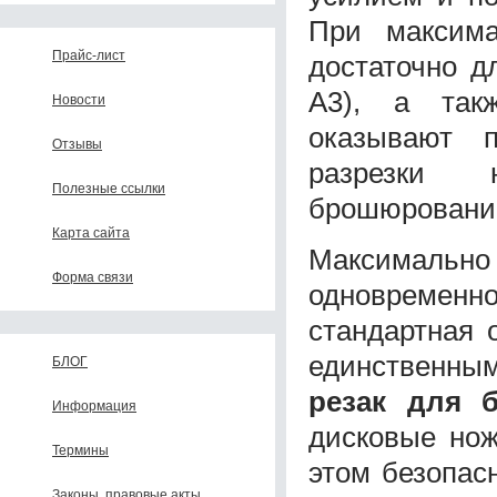
При максим
Прайс-лист
достаточно д
А3), а так
Новости
оказывают п
Отзывы
разрезки 
Полезные ссылки
брошюровани
Карта сайта
Максималь
Форма связи
одновременн
стандартная 
единственны
БЛОГ
резак для 
Информация
дисковые нож
Термины
этом безопас
Законы, правовые акты