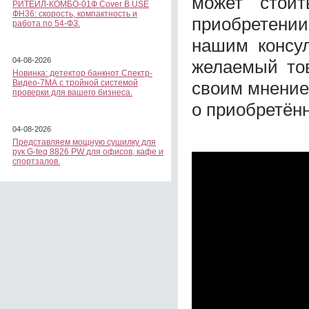
может стои
РИТЕЙЛ-КОМБО-01Ф Cover B USE
ФН36: скорость, компактность и
приобретении
работа по 54-ФЗ.
нашим консул
04-08-2026
желаемый тов
Новинка: детектор банкнот Спектр-
своим мнение
Видео-7МА с тройной системой
проверки для вашего бизнеса.
о приобретён
04-08-2026
Представляем мощную сушилку для
рук G-teq 8826 PW для офисов, кафе и
спортзалов.