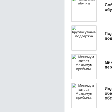
Соб
обу
Под
под
Мин
пер
Инд
обе
обс