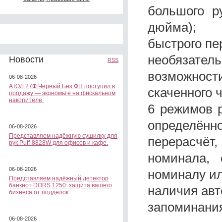
большого р
дюйма);
быстрого пе
необязатель
Новости
RSS
возможност
06-08-2026
АТОЛ 27Ф Черный Без ФН поступил в
скаченного 
продажу — экономьте на фискальном
накопителе.
6 режимов р
определён
06-08-2026
Представляем надёжную сушилку для
перерасчё
рук Puff-8828W для офисов и кафе.
номинала, 
06-08-2026
номиналу ил
Представляем надёжный детектор
банкнот DORS 1250: защита вашего
наличия авт
бизнеса от подделок.
запоминания
06-08-2026