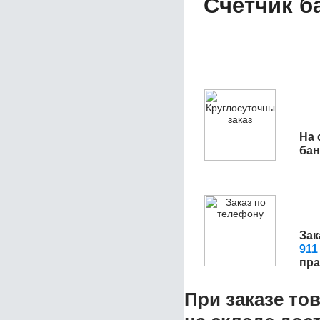
Счетчик б
На 
бан
Зак
911
пра
При заказе то