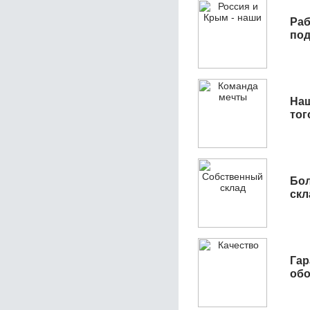
Раб
под
Наш
тог
Бол
скл
Гар
обо