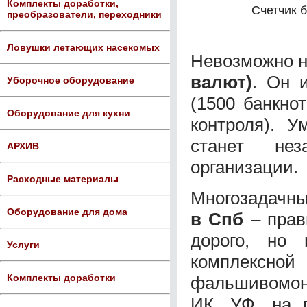
Комплекты доработки,
Счетчик 
преобразователи, переходники
Ловушки летающих насекомых
Невозможно 
валют)
. Он 
Уборочное оборудование
(1500 банкнот
Оборудование для кухни
контроля). 
станет не
АРХИВ
организации.
Расходные материалы
Многозадачн
Оборудование для дома
в Спб
– прав
дорого, но 
Услуги
комплекс
Комплекты доработки
фальшивомоне
ИК, УФ, на 