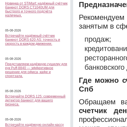
Предназначе
Новинка от STiMart: надёжный счётчик
банкнот DORS CT1040UM для
быстрого и точного подсчёта
Рекомендуе
наличных.
занятым в сф
05-08-2026
Встречайте надёжный счётчик
продаж;
банкнот DORS 620 АS: точность и
скорость в каждом движении.
кредитовани
ресторанног
05-08-2026
Представляем надёжную сушилку для
банковского 
рук Puff-8840 — эффективное
решение для офиса, кафе и
спортзала.
Где можно с
Спб
05-08-2026
Встречайте DORS 125: современный
Обращаем в
детектор банкнот для вашего
бизнеса.
счетчик де
профессионал
05-08-2026
Встречайте надёжную онлайн-кассу