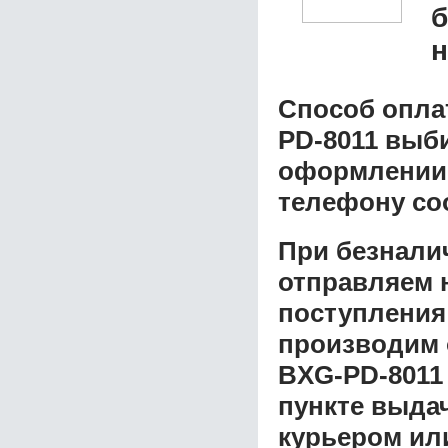
б
н
Способ опла
PD-8011
выби
оформлении з
телефону со
При безнали
отправляем н
поступления
производим 
BXG-PD-8011
пункте выдач
курьером ил