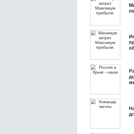
М
п
И
п
о
Р
д
м
Н
д