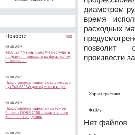
диаметром ру
время испол
расходных ма
Новости
предусмотре
RSS
позволит 
06-08-2026
АТОЛ 27Ф Черный Без ФН поступил в
произвести за
продажу — экономьте на фискальном
накопителе.
06-08-2026
Представляем надёжную сушилку для
рук Puff-8828W для офисов и кафе.
Характеристики
06-08-2026
Представляем надёжный детектор
Файлы
банкнот DORS 1250: защита вашего
бизнеса от подделок.
Нет файлов
06-08-2026