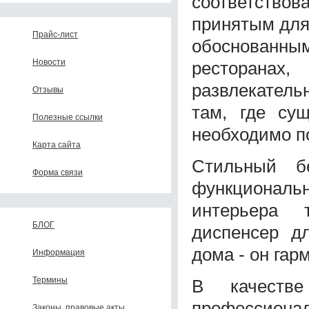
соответство
принятым для
Прайс-лист
обоснованным
Новости
ресторанах,
развлекатель
Отзывы
там, где су
Полезные ссылки
необходимо п
Карта сайта
Стильный б
Форма связи
функциона
интерьера 
БЛОГ
диспенсер д
дома - он гар
Информация
Термины
В качестве
профессион
Законы, правовые акты