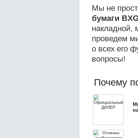
Мы не прос
бумаги BXG
накладной, 
проведем ми
о всех его ф
вопросы!
Почему по
М
н