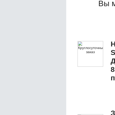
Вы 
Н
S
Д
8
п
З