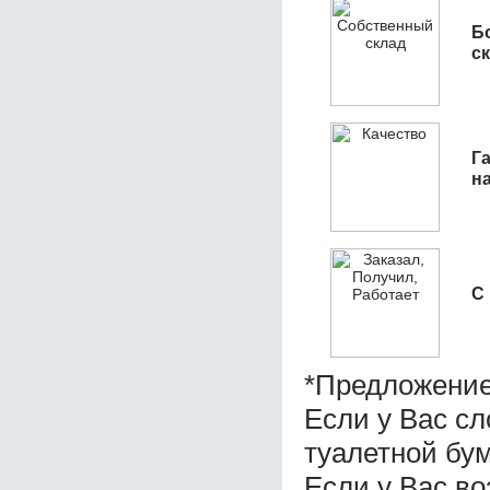
Б
с
Га
н
С
*Предложение
Если у Вас с
туалетной бу
Если у Вас во