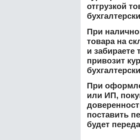
отгрузкой т
бухгалтерски
При налично
товара на ск
и забираете 
привозит ку
бухгалтерски
При оформле
или ИП, пок
доверенност
поставить пе
будет перед