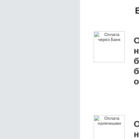
О
б
б
о
О