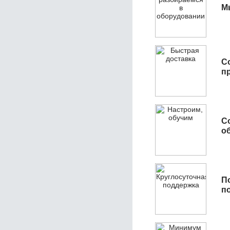
М
С
п
С
об
П
п